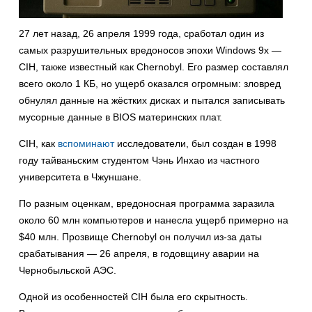
27 лет назад, 26 апреля 1999 года, сработал один из
самых разрушительных вредоносов эпохи Windows 9x —
CIH, также известный как Chernobyl. Его размер составлял
всего около 1 КБ, но ущерб оказался огромным: зловред
обнулял данные на жёстких дисках и пытался записывать
мусорные данные в BIOS материнских плат.
CIH, как
вспоминают
исследователи, был создан в 1998
году тайваньским студентом Чэнь Инхао из частного
университета в Чжуншане.
По разным оценкам, вредоносная программа заразила
около 60 млн компьютеров и нанесла ущерб примерно на
$40 млн. Прозвище Chernobyl он получил из-за даты
срабатывания — 26 апреля, в годовщину аварии на
Чернобыльской АЭС.
Одной из особенностей CIH была его скрытность.