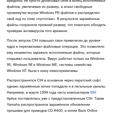
Вредонос не просто дописывал себя в конец исполняемых
файлов, увеличивая их размер, а искал свободные
промежутки внутри Windows PE-файлов и распределял
свой код по этим «пустотам». В результате заражённые
файлы сохраняли прежний размер, что помогало обходить
проверки антивирусов того времени.
После запуска CIH повышал свои привилегии до уровня
ядра и перехватывал файловые операции. Это позволяло
ему незаметно заражать исполняемые файлы, которые
открывал пользователь. Вирус работал только на Windows
95, Windows 98 и Windows ME; системы семейства
Windows NT были к нему невосприимчивы.
Распространялся CIH в основном через пиратский софт,
однако заражённые копии попадали и в легальные каналы.
Например, в марте 1999 года часть компьютеров
IBM
Aptiva поставлялась уже с предустановленным CIH. Также
Yamaha распространяла заражённое обновление
прошивки для приводов CD-R400, а копии Back Orifice