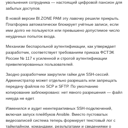
увольнения сотрудника — настоящий цифровой пансион для
забытых доступов.
В новой версии BI.ZONE PAM эту лавочку решили прикрыть.
Платформа автоматически блокирует учётные записи, если
ими долго не пользуются или превышено допустимое число
неудачных попыток входа.
Механизм беспарольной аутентификации, как утверждает
разработчик, соответствует требованиям приказа ФСТЭК
России № 117 к усиленной и строгой аутентификации
привилегированных пользователей.
Заодно разработчики закрутили гайки для SSH-сессий.
Администратор может отдельно разрешать или запрещать
передачу файлов по SCP и SFTP. По умолчанию
копирование заблокировано: нет явного разрешения — файл
никуда не едет.
Изменился и аудит неинтерактивных SSH-подключений,
включая запуск плейбуков Ansible. Вместо пустоватых
видеозаписей система теперь формирует текстовый лог с
таймлайном, командами, результатами и сведениями о