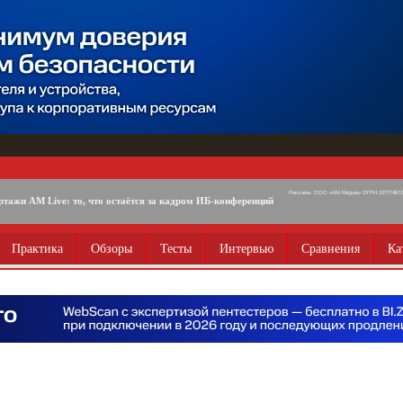
Реклама. ООО «АМ Медиа» ОГРН 1077746725
ртажи AM Live: то, что остаётся за кадром ИБ-конференций
Практика
Обзоры
Тесты
Интервью
Сравнения
Ка