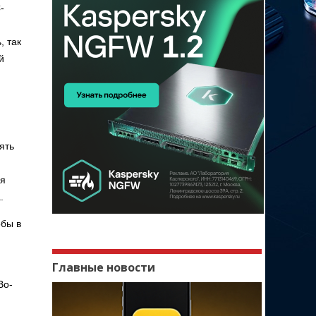
-
, так
й
ять
ая
.
обы в
Главные новости
Во-