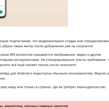
ющая подписчикам, что медиаматериал создан или отредактирован
 убрать такую метку после добавления уже не получится.
сании ИИ-контентом называются изображения, видео и другие
тевыми инструментами. На сгенерированные тексты требование, 
осеть всё ещё сможет писать посты инкогнито.
atsApp для Android и недоступна обычным пользователям. Версия 
нее.
ему миру или только в странах, где её требует законодательство.
ы, аналитика, анонсы главных ивентов