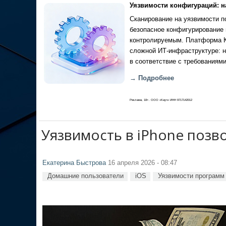
Уязвимости конфигураций: н
Сканирование на уязвимости по
безопасное конфигурирование 
контролируемым. Платформа Ка
сложной ИТ-инфраструктуре: н
в соответствие с требованиями
→ Подробнее
Реклама, 18+. ООО «Кауч» ИНН 9717142012
Уязвимость в iPhone позво
Екатерина Быстрова
16 апреля 2026 - 08:47
Домашние пользователи
iOS
Уязвимости программ