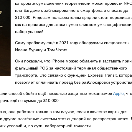
котором злоумышленник теоретически может провести NFC
платёж даже с заблокированного смартфона и списать до
$10 000. Рядовым пользователям вряд ли стоит переживать
как на практике для атаки нужен слишком уж специфически
набор условий.
Саму проблему ещё в 2021 году обнаружили специалисты
Иоана Буряну и Том Чотия.
Они показали, что iPhone можно обмануть и заставить прин
фальшивый POS за настоящий терминал общественного
транспорта. Это связано с функцией Express Transit, котор
позволяет оплачивать проезд без разблокировки устройства
нашли способ обойти ещё несколько защитных механизмов
Apple
, чт
речь идёт о сумме до $10 000.
ых, она работает только в том случае, если в качестве карты для
d и другие платёжные системы этот сценарий не распространяется. 
их условий и, по сути, лабораторной точности.