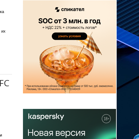
ка
 их
NFC
и