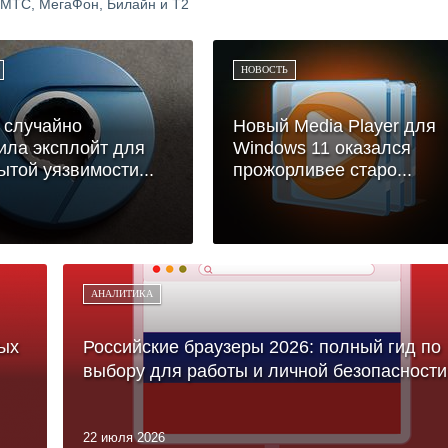
 МТС, МегаФон, Билайн и Т2
НОВОСТЬ
 случайно
Новый Media Player для
ла эксплойт для
Windows 11 оказался
ытой уязвимости...
прожорливее старо...
АНАЛИТИКА
ых
Российские браузеры 2026: полный гид по
выбору для работы и личной безопасности
22 июля 2026