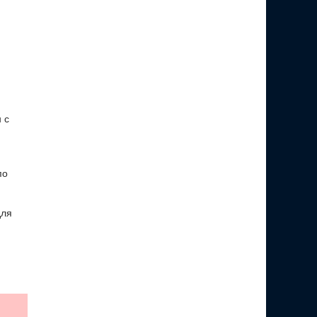
 с
по
для