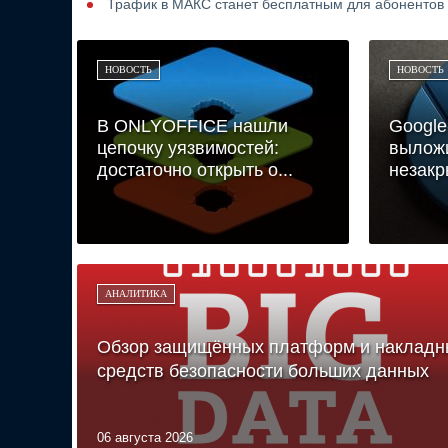
Трафик в МАКС станет бесплатным для абонентов
НОВОСТЬ
НОВОСТЬ
В ONLYOFFICE нашли
Google
цепочку уязвимостей:
выложи
достаточно открыть о...
незакр
АНАЛИТИКА
Обзор защищённых платформ и накладн
средств безопасности больших данных
06 августа 2026