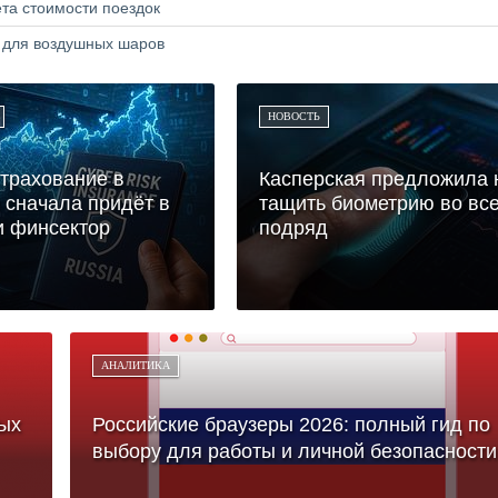
та стоимости поездок
а для воздушных шаров
НОВОСТЬ
трахование в
Касперская предложила 
 сначала придёт в
тащить биометрию во вс
и финсектор
подряд
АНАЛИТИКА
ых
Российские браузеры 2026: полный гид по
выбору для работы и личной безопасности