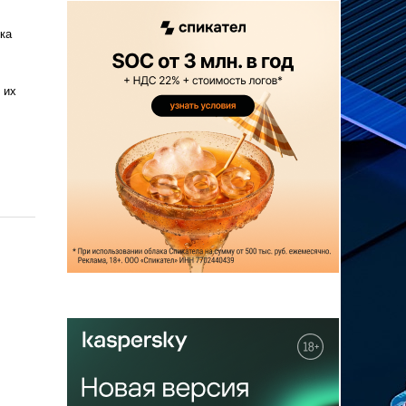
ка
 их