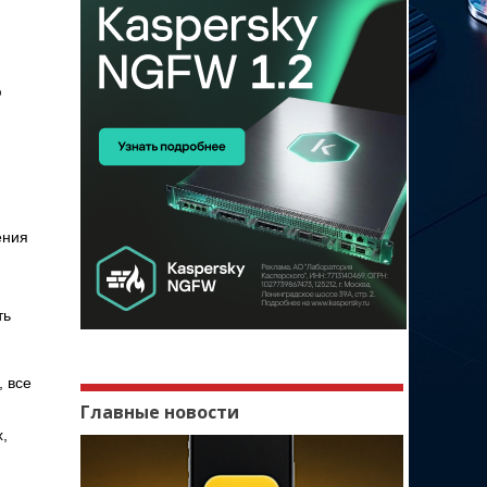
ю
ю
ения
ть
, все
Главные новости
,