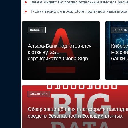
Зачем Яндекс Go создал отдельный язык для расчё
Т-Банк вернулся в App Store под видом навигатор
НОВОСТЬ
НОВОСТЬ
Альфа-Банк подготовился
Киберс
к отзыву SSL-
России
сертификатов GlobalSign
банки 
АНАЛИТИКА
Обзор защищённых платформ и накладн
средств безопасности больших данных