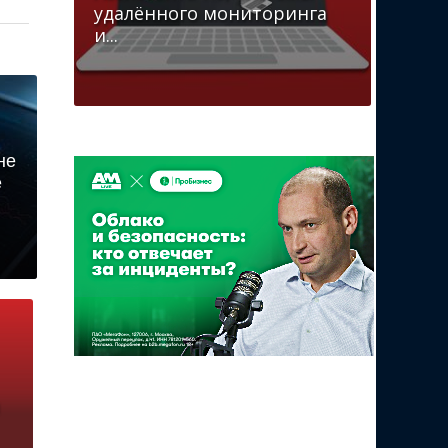
удалённого мониторинга
и...
не
е