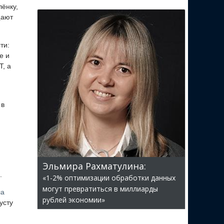
ёнку,
щают
ти:
е и
, а
 в
Эльмира Рахматулина:
.
«1-2% оптимизации обработки данных
могут превратиться в миллиарды
ла
рублей экономии»
усту