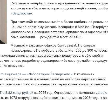
Работников петербургского подразделения перевели на удал
а офисную мебель начали распродавать ещё в июне, сооб
«
Ведомости
».
При этом сайт компании живёт в более стабильной реальнос
на нём по-прежнему указаны площадки в Москве, Петербург
Иннополисе. Последняя остаётся юридическим адресом НОТ
сама компания — резидентом местной ОЭЗ.
Масштаб у закрытых офисов был разный. По словам
Комиссарова, в Петербурге работали от 200 до 300 человек,
я команда занималась ядром офисных редакторов, мобильной и
, что теперь разработку редакторов либо свернут, либо передадут
ния этому нет.
ого акционера — «Лаборатории Касперского»
. В компаниях
совой устойчивости и концентрации на наиболее перспективных
аботать и выполнять обязательства перед клиентами и партнёрами
Т в 8,82 млрд рублей
за 2025 год. Одновременно компания
устрои
, из 1073 сотрудников, работавших в конце марта 2026 года, к авг