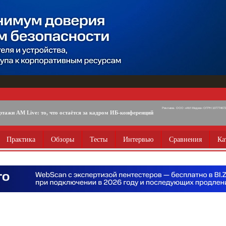
Реклама. ООО «АМ Медиа» ОГРН 1077746725
ртажи AM Live: то, что остаётся за кадром ИБ-конференций
Практика
Обзоры
Тесты
Интервью
Сравнения
Ка