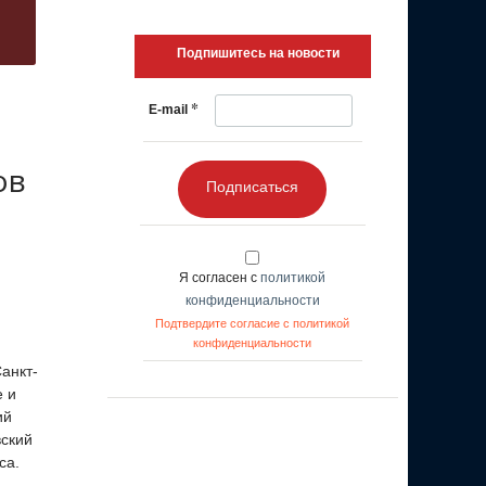
Подпишитесь на новости
*
E-mail
ов
Подписаться
Я согласен с
политикой
конфиденциальности
Подтвердите согласие с политикой
конфиденциальности
анкт-
е и
ий
вский
са.