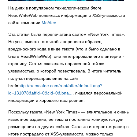
На днях в популярном технологическом блоге
ReadWriteWeb появилась информация о XSS-уязвимости
сайта компании
McAfee
.
Эта статья была перепечатана сайтом «New York Times».
Но увы, вместо того чтобы перенести образец
вредоносного кода в виде текста (что и было сделано в
блоге ReadWriteWeb), они интегрировали его в интернет-
страницу. Статья оказалась пораженной той же
уязвимостью, о которой повествовала. В итоге читатель
получал перенаправление на сайт
href=
http://ru.mcafee.com/root/offer/default.asp?
id=131078&affid=0&cid=0&lpna...
, лишался персональной
информации и хорошего настроения.
Поскольку газета «New York Times» — влиятельное и очень
известное издание, ее тексты постоянно копируются для
размещения на других сайтах. Сколько интернет-страниц в
итоге пострадало от XSS-уязвимости, можно только