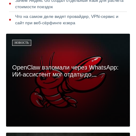
Зачем Яндекс Go создал отдельный язык для расчёта
стоимости поездок
Что на самом деле видят провайдер, VPN-сервис и
сайт при веб-сёрфинге юзера
НОВОСТЬ
OpenClaw взломали через WhatsApp:
ИИ-ассистент мог отдать до...