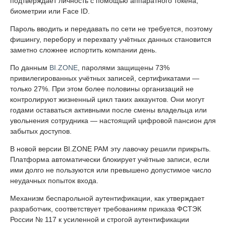
подтверждает личность с помощью аппаратного токена,
биометрии или Face ID.
Пароль вводить и передавать по сети не требуется, поэтому
фишингу, перебору и перехвату учётных данных становится
заметно сложнее испортить компании день.
По данным
BI.ZONE
, паролями защищены 73%
привилегированных учётных записей, сертификатами —
только 27%. При этом более половины организаций не
контролируют жизненный цикл таких аккаунтов. Они могут
годами оставаться активными после смены владельца или
увольнения сотрудника — настоящий цифровой пансион для
забытых доступов.
В новой версии BI.ZONE PAM эту лавочку решили прикрыть.
Платформа автоматически блокирует учётные записи, если
ими долго не пользуются или превышено допустимое число
неудачных попыток входа.
Механизм беспарольной аутентификации, как утверждает
разработчик, соответствует требованиям приказа ФСТЭК
России № 117 к усиленной и строгой аутентификации