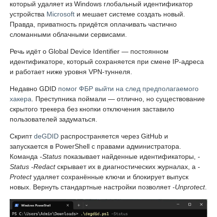
который удаляет из Windows глобальный идентификатор
устройства
Microsoft
и мешает системе создать новый.
Правда, приватность придётся оплачивать частично
сломанными облачными сервисами.
Речь идёт о Global Device Identifier — постоянном
идентификаторе, который сохраняется при смене IP-адреса
и работает ниже уровня VPN-туннеля.
Недавно GDID
помог ФБР выйти на след предполагаемого
хакера
. Преступника поймали — отлично, но существование
скрытого трекера без кнопки отключения заставило
пользователей задуматься.
Скрипт
deGDID
распространяется через GitHub и
запускается в PowerShell с правами администратора.
Команда
-Status
показывает найденные идентификаторы,
-
Status -Redact
скрывает их в диагностических журналах, а
-
Protect
удаляет сохранённые ключи и блокирует выпуск
новых. Вернуть стандартные настройки позволяет
-Unprotect
.