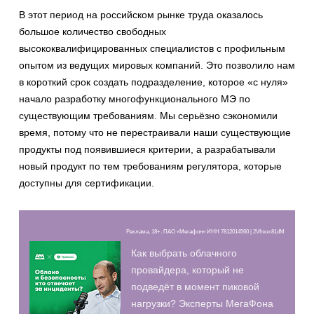
В этот период на российском рынке труда оказалось
большое количество свободных
высококвалифицированных специалистов с профильным
опытом из ведущих мировых компаний. Это позволило нам
в короткий срок создать подразделение, которое «с нуля»
начало разработку многофункционального МЭ по
существующим требованиям. Мы серьёзно сэкономили
время, потому что не перестраивали наши существующие
продукты под появившиеся критерии, а разрабатывали
новый продукт по тем требованиям регулятора, которые
доступны для сертификации.
Реклама, 18+. ПАО «Мегафон» ИНН 7812014560 | 2Vfnxxr81dM
Как выбрать облачного
провайдера, который не
подведёт в момент пиковой
нагрузки? Эксперты МегаФона