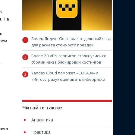
ю
я. На
то
Зачем Яндекс Go создал отдельный язык
раем
для расчёта стоимости поездок
Более 20 VPN-сервисов столкнулись со
сбоями из-за блокировки хостингов
.
Yandex Cloud поможет «СОГАЗу» и
«Ингосстраху» оценивать киберриски
Читайте также
Аналитика
шего
Практика