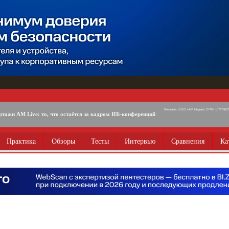
Реклама. ООО «АМ Медиа» ОГРН 1077746725
ртажи AM Live: то, что остаётся за кадром ИБ-конференций
Практика
Обзоры
Тесты
Интервью
Сравнения
Ка