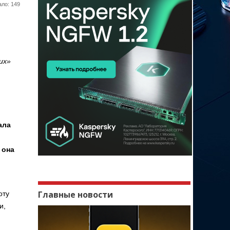
ло: 149
их»
ала
й
 она
Главные новости
оту
и,