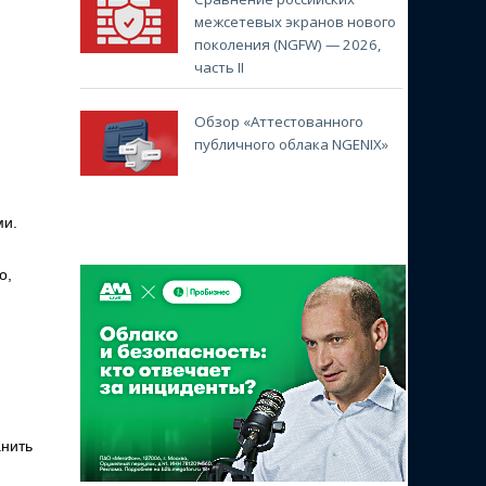
межсетевых экранов нового
поколения (NGFW) — 2026,
часть II
Обзор «Аттестованного
публичного облака NGENIX»
ми.
о,
анить