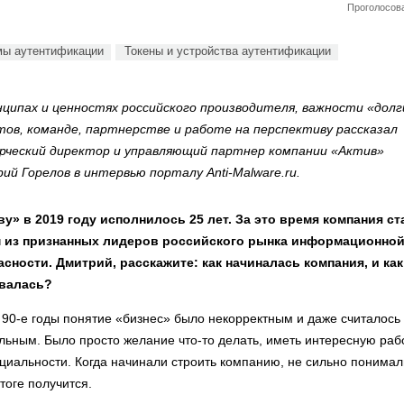
Проголосова
мы аутентификации
Токены и устройства аутентификации
нципах и ценностях российского производителя, важности «долг
тов, команде, партнерстве и работе на перспективу рассказал
рческий директор и управляющий партнер компании «Актив»
ий Горелов в интервью порталу Anti-Malware.ru.
ву» в 2019 году исполнилось 25 лет. За это время компания ст
 из признанных лидеров российского рынка информационно
асности. Дмитрий, расскажите: как начиналась компания, и как
валась?
90-е годы понятие «бизнес» было некорректным и даже считалось
льным. Было просто желание что-то делать, иметь интересную раб
циальности. Когда начинали строить компанию, не сильно понимал
итоге получится.