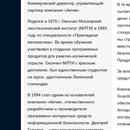
Коммерческий директор, управляющий
В те в
партнер компании «Актив»
пытает
денег 
Родился в 1970 г. Окончил Московский
протя
лесотехнический институт (МЛТИ) в 1993
стопро
году по специальности «Прикладная
мы ст
математика». Во время обучения
вмест
участвовал в создании программных
безопа
продуктов для ракетно-космической
Придум
отрасли. Окончил МЛТИ с красным
дипломом, был единственным студентом
За всю
на курсе, удостоенным Ленинской
средст
стипендии.
Компан
В 1994 стал одним из основателей
Guard
компании «Актив», отечественного
обеспе
разработчика и производителя
Аппар
программно-аппаратных средств
инстр
информационной безопасности. Дмитрий
отличи
Горелов — член технического комитета