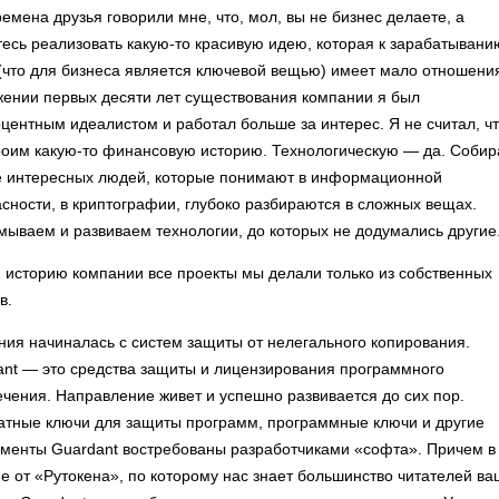
ремена друзья говорили мне, что, мол, вы не бизнес делаете, а
есь реализовать какую-то красивую идею, которая к зарабатывани
(что для бизнеса является ключевой вещью) имеет мало отношени
жении первых десяти лет существования компании я был
центным идеалистом и работал больше за интерес. Я не считал, ч
роим какую-то финансовую историю. Технологическую — да. Соби
е интересных людей, которые понимают в информационной
сности, в криптографии, глубоко разбираются в сложных вещах.
ываем и развиваем технологии, до которых не додумались другие
 историю компании все проекты мы делали только из собственных
в.
ия начиналась с систем защиты от нелегального копирования.
ant — это средства защиты и лицензирования программного
чения. Направление живет и успешно развивается до сих пор.
атные ключи для защиты программ, программные ключи и другие
ументы Guardant востребованы разработчиками «софта». Причем в
е от «Рутокена», по которому нас знает большинство читателей ва