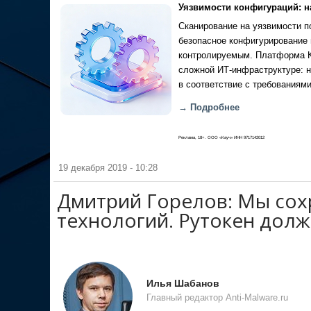
Уязвимости конфигураций: н
Сканирование на уязвимости по
безопасное конфигурирование 
контролируемым. Платформа Ка
сложной ИТ-инфраструктуре: н
в соответствие с требованиями
→ Подробнее
Реклама, 18+. ООО «Кауч» ИНН 9717142012
19 декабря 2019 - 10:28
Дмитрий Горелов: Мы сох
технологий. Рутокен долж
Илья Шабанов
Главный редактор Anti-Malware.ru