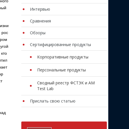
много
дный
Интервью
Сравнения
жизни
Обзоры
 рос
ером
Сертифицированные продукты
ругой
 кто
Корпоративные продукты
ятил
нает
Персональные продукты
ор
ст
Сводный реестр ФСТЭК и AM
Test Lab
Прислать свою статью
над