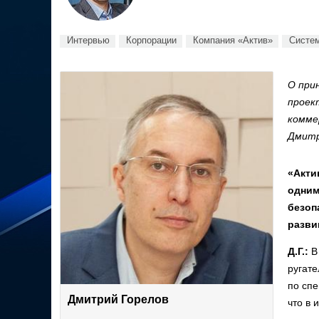
Интервью
Корпорации
Компания «Актив»
Систе
О при
проек
комме
Дмитр
«Акти
одним
безоп
разви
Д.Г.:
В 
ругате
по спе
Дмитрий Горелов
что в 