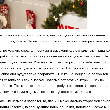
ас очень мало было проектов, цикл создания которых составлял
али, — «долгие». Но именно они позволяют компании развиваться.
точно узкими, специфическими и высокоинтеллектуальными задача
ботчиков технологий, то у них — такие же циклы, как и у нас. Нет
ез год «взлетели». И если кто-то так говорит, то он забывает про т
логий: нельзя сделать быстро и хорошо. Быстро и хорошо можно
и, либо они будут плохо проработаны. В конце концов не получится
ет устойчива к тем вызовам, которые вот этот «быстрый», как вы
ебёнка. Так же и технология, она требует времени. И терпения, и
ынком, и с теми людьми, которые эту технологию делают.
важным козырем является то, что мы максимально стараемся сохр
ы наши клиенты, использующие наши решения, понимали: резко мы