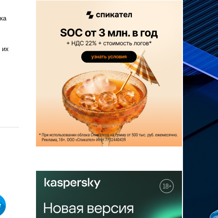
ка
 их