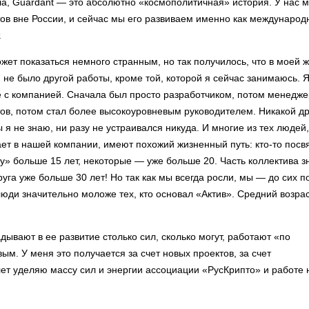
а, Guardant — это абсолютно «космополитичная» история. У нас 
ов вне России, и сейчас мы его развиваем именно как междунаро
.
жет показаться немного странным, но так получилось, что в моей 
 не было другой работы, кроме той, которой я сейчас занимаюсь. Я
е с компанией. Сначала был просто разработчиком, потом менедж
ов, потом стал более высокоуровневым руководителем. Никакой д
 я не знаю, ни разу не устраивался никуда. И многие из тех людей,
ет в нашей компании, имеют похожий жизненный путь: кто-то посв
у» больше 15 лет, некоторые — уже больше 20. Часть коллектива з
руга уже больше 30 лет! Но так как мы всегда росли, мы — до сих п
ди значительно моложе тех, кто основал «Актив». Средний возра
адывают в ее развитие столько сил, сколько могут, работают «по
вым. У меня это получается за счет новых проектов, за счет
лет уделяю массу сил и энергии ассоциации «РусКрипто» и работе 