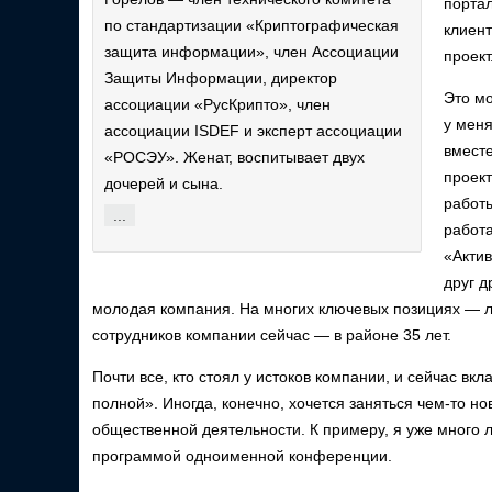
портал
по стандартизации «Криптографическая
клиент
защита информации», член Ассоциации
проект
Защиты Информации, директор
Это мо
ассоциации «РусКрипто», член
у меня
ассоциации
ISDEF
и эксперт ассоциации
вмест
«РОСЭУ».
Женат, воспитывает двух
проект
дочерей и сына.
работы
...
работа
«Актив
друг д
молодая компания. На многих ключевых позициях — лю
сотрудников компании сейчас — в районе 35 лет.
Почти все, кто стоял у истоков компании, и сейчас вкл
полной». Иногда, конечно, хочется заняться чем-то но
общественной деятельности. К примеру, я уже много 
программой одноименной конференции.