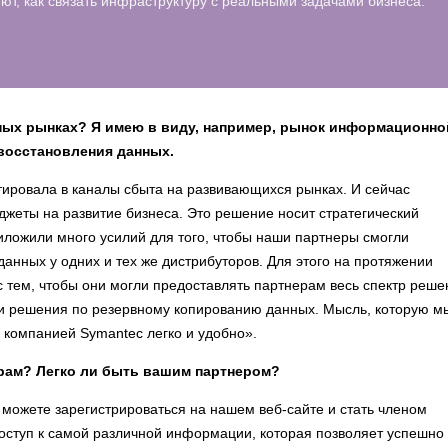
т, как связать инфраструктуру с реальными задачами бизнеса.
зных рынках? Я имею в виду, например, рынок информационно
восстановления данных.
тировала в каналы сбыта на развивающихся рынках. И сейчас
джеты на развитие бизнеса. Это решение носит стратегический
риложили много усилий для того, чтобы наши партнеры смогли
анных у одних и тех же дистрибуторов. Для этого на протяжении
с тем, чтобы они могли предоставлять партнерам весь спектр реше
к и решения по резервному копированию данных. Мысль, которую м
с компанией Symantec легко и удобно».
ерам? Легко ли быть вашим партнером?
 можете зарегистрироваться на нашем веб-сайте и стать членом
ступ к самой различной информации, которая позволяет успешно