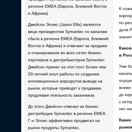
регионе ЕМЕА (Европа, Ближний Восток
К сож
и Африка)
корпор
по рег
Джейсон Эллис (Jason Ellis) является
доля Р
вице-президентом Symantec по каналам
значит
сбыта в регионе ЕМЕА (Европа, Ближний
Восток и Африка) и отвечает за продажи
Каков
и планирование во всех сетях бизнес-
в Рос
партнеров и дистрибьюторов Symantec.
Уже бо
Джейсон принес на этот пост более чем
канал
20-летний опыт работы по созданию
осущес
инновационных маршрутов вывода на
всеми
рынок, которые приводят к продажам,
до кор
продлевая лояльность заказчиков.
с кото
До этого Джейсон отвечал за бизнес
нет ни
дистрибуции Symantec в регионе ЕМЕА.
Какие
Г-н Эллис эффективно продвигал на
рынок
рынок продукты Symantec,