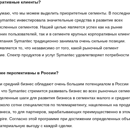
ративные клиенты?
думаю, что мы можем выделить приоритетные сегменты. В последн
ymantec инвестировала значительные средства в развитие всех
сленных сегментов. Нашей целью является успех как на рынке
их пользователей, так и в сегменте крупных корпоративных клиен
омпания Symantec традиционно занимала очень сильные позиции.
ляется то, что независимо от того, какой рыночный сегмент
ние. Спектр продуктов и услуг Symantec удовлетворяет потребности
олее перспективны в России?
й и средний бизнес обладают очень большим потенциалом в России 
 что Symantec стремится развивать бизнес во всех рыночных сегме
еленные шаги для развития бизнеса в сегментах малого и средне
около сотни специалистов по телемаркетингу, нацеленных на прод
изнеса, то для партнеров, зарабатывающих преимущественно в это
pire. Согласно этой программе при достижении определенных объ
атериальную выгоду с каждой сделки.