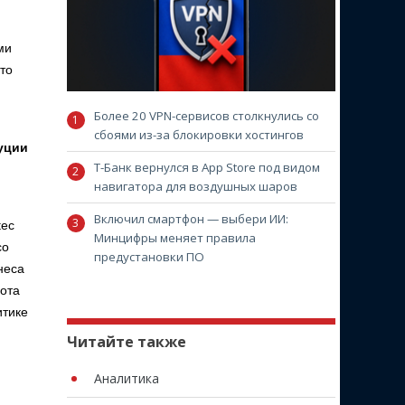
ми
то
Более 20 VPN-сервисов столкнулись со
сбоями из-за блокировки хостингов
уции
Т-Банк вернулся в App Store под видом
навигатора для воздушных шаров
Включил смартфон — выбери ИИ:
tec
Минцифры меняет правила
со
предустановки ПО
неса
бота
итике
Читайте также
Аналитика