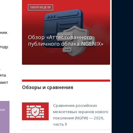
ОБЗОР НЕДЕЛИ
нии.
Обзор «Аттестованного
публичного облака NGENIX»
году.
.
ята
лают
Обзоры и сравнения
Сравнение российских
r81dM
межсетевых экранов нового
поколения (NGFW) — 2026,
часть II