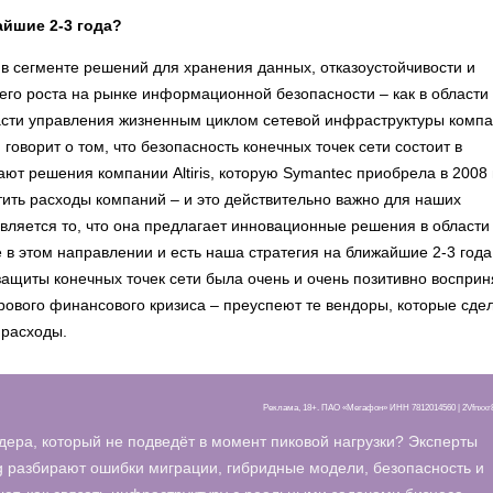
айшие 2-3 года?
 сегменте решений для хранения данных, отказоустойчивости и
го роста на рынке информационной безопасности – как в области
ласти управления жизненным циклом сетевой инфраструктуры компа
оворит о том, что безопасность конечных точек сети состоит в
т решения компании Altiris, которую Symantec приобрела в 2008 
ить расходы компаний – и это действительно важно для наших
вляется то, что она предлагает инновационные решения в области
 этом направлении и есть наша стратегия на ближайшие 2-3 года
ащиты конечных точек сети была очень и очень позитивно восприн
ирового финансового кризиса – преуспеют те вендоры, которые сде
 расходы.
Реклама, 18+. ПАО «Мегафон» ИНН 7812014560 | 2Vfnxx
дера, который не подведёт в момент пиковой нагрузки? Эксперты
 разбирают ошибки миграции, гибридные модели, безопасность и