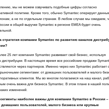
алению, мы не можем озвучивать подобные цифры согласно
ативной политике. Кроме того, обычно Symantec оперирует данны
ионам, а не по отдельным странам. В любом случае мы ожидаем, ч
оссии в общей выручке Symantec в регионе EMEA будет очень
ельной.
а стратегия компании Symantec по развитию каналов дистриб
сии?
лее 25 лет компания Symantec развивает свой бизнес, используя
ы дистрибуции. В настоящее время все российские продажи Syman
твляются через партнеров. Именно через них Symantec работает 
 рыночными сегментами: от домашних пользователей и малого биз
поративных клиентов. Мы во многом полагаемся на наш канал, ра
рым очень важна для бизнеса Symantec. В этом плане в нашей пол
каких изменений.
 сегменты наиболее важны для компании Symantec в России –
 домашних пользователей, малого бизнеса или крупные