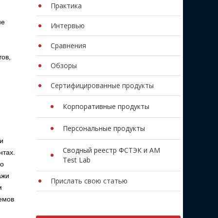
Практика
ие
Интервью
Сравнения
тов,
Обзоры
Сертифицированные продукты
Корпоративные продукты
Персональные продукты
и
Сводный реестр ФСТЭК и AM
нтах.
Test Lab
го
ажи
Прислать свою статью
м
емов