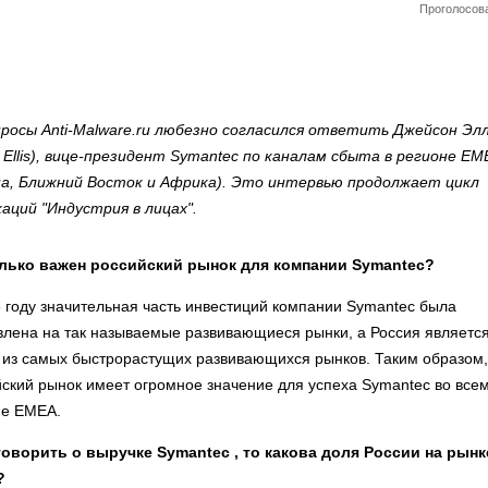
Проголосова
просы Anti-Malware.ru любезно согласился ответить Джейсон Эл
 Ellis), вице-президент Symantec по каналам сбыта в регионе ЕМ
па, Ближний Восток и Африка). Это интервью продолжает цикл
аций "Индустрия в лицах".
лько важен российский рынок для компании Symantec?
 году значительная часть инвестиций компании Symantec была
влена на так называемые развивающиеся рынки, а Россия являетс
 из самых быстрорастущих развивающихся рынков. Таким образом,
ский рынок имеет огромное значение для успеха Symantec во все
не EMEA.
говорить о выручке Symantec , то какова доля России на рынк
?