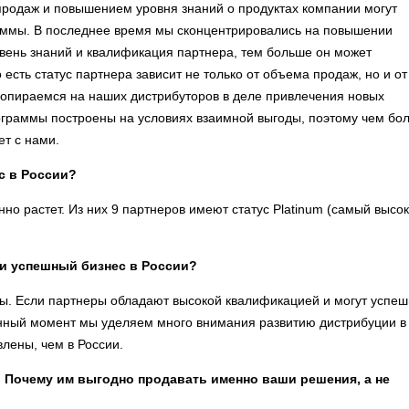
продаж и повышением уровня знаний о продуктах компании могут
аммы. В последнее время мы сконцентрировались на повышении
вень знаний и квалификация партнера, тем больше он может
есть статус партнера зависит не только от объема продаж, но и от
ы опираемся на наших дистрибуторов в деле привлечения новых
рограммы построены на условиях взаимной выгоды, поэтому чем бо
ет с нами.
c в России?
нно растет. Из них 9 партнеров имеют статус Platinum (самый высо
ти успешный бизнес в России?
оты. Если партнеры обладают высокой квалификацией и могут успе
данный момент мы уделяем много внимания развитию дистрибуции в
влены, чем в России.
 Почему им выгодно продавать именно ваши решения, а не