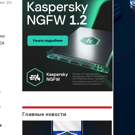
ло: 151
лис
ЕА
я
м
Главные новости
е