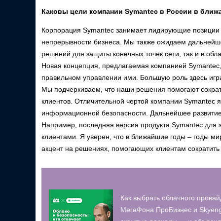
Каковы цели компании Symantec в России в ближ
Корпорация Symantec занимает лидирующие позиции в
непрерывности бизнеса. Мы также ожидаем дальнейше
решений для защиты конечных точек сети, так и в об
Новая концепция, предлагаемая компанией Symantec, г
правильном управлении ими. Большую роль здесь играю
Мы подчеркиваем, что наши решения помогают сократ
клиентов. Отличительной чертой компании Symantec я
информационной безопасности. Дальнейшее развитие в
Например, последняя версия продукта Symantec для з
клиентами. Я уверен, что в ближайшие годы – годы м
акцент на решениях, помогающих клиентам сократить
Как выбрать облачного провай
МегаФона ПроБизнес и Skyeng