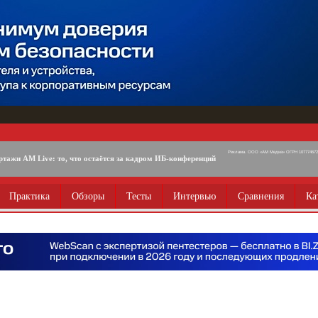
Реклама. ООО «АМ Медиа» ОГРН 1077746725
ртажи AM Live: то, что остаётся за кадром ИБ-конференций
Практика
Обзоры
Тесты
Интервью
Сравнения
Ка