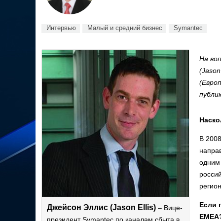
Интервью
Малый и средний бизнес
Symantec
На во
(Jason
(Евро
публик
Наско
В 2008
напра
одним
россий
регио
Если 
Джейсон Эллис (Jason Ellis)
– Вице-
EMEA
президент Symantec по каналам сбыта в