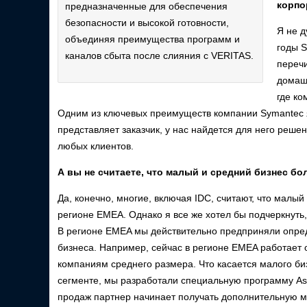
корпо
предназначенные для обеспечения
безопасности и высокой готовности,
Я не 
объединяя преимущества программ и
годы S
каналов сбыта после слияния с VERITAS.
перечи
домашн
где к
Одним из ключевых преимуществ компании Symantec яв
представляет заказчик, у нас найдется для него реше
любых клиентов.
А вы не считаете, что малый и средний бизнес б
Да, конечно, многие, включая IDC, считают, что малы
регионе EMEA. Однако я все же хотел бы подчеркнуть,
В регионе EMEA мы действительно предприняли опред
бизнеса. Например, сейчас в регионе EMEA работает 
компаниям среднего размера. Что касается малого б
сегменте, мы разработали специальную программу As
продаж партнер начинает получать дополнительную м