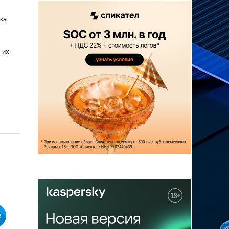
ка
 их