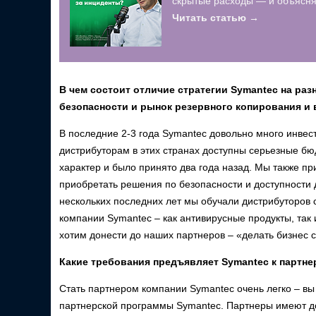
скрытые расходы — и объясняю
Читать статью →
В чем состоит отличие стратегии Symantec на ра
безопасности и рынок резервного копирования и 
В последние 2-3 года Symantec довольно много инвес
дистрибуторам в этих странах доступны серьезные бю
характер и было принято два года назад. Мы также п
приобретать решения по безопасности и доступности д
нескольких последних лет мы обучали дистрибуторов 
компании Symantec – как антивирусные продукты, та
хотим донести до наших партнеров – «делать бизнес 
Какие требования предъявляет Symantec к партн
Стать партнером компании Symantec очень легко – вы
партнерской программы Symantec. Партнеры имеют до