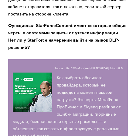
кабинет отправителя, так и локально, если такой сервер
поставить на стороне клиента.
Функционал
StarForce
Content
имеет некоторые общие
черты с системами защиты от утечек информации.
Нет ли у
StarForce
намерений выйти на рынок
DLP
-
решений?
Реклама, 18+. ПАО «Мегафон» ИНН 7812014560 | 2Vfnxxr81dM
Как выбрать облачного
провайдера, который не
подведёт в момент пиковой
нагрузки? Эксперты МегаФона
ПроБизнес и Skyeng разбирают
ошибки миграции, гибридные
модели, безопасность и скрытые расходы — и
объясняют, как связать инфраструктуру с реальными