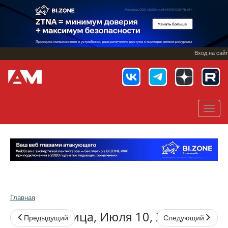
Перейти
к
основному
содержанию
Вход на сайт
Toggl
navig
Главная
пятница, Июля 10, 2026
Предыдущий
Следующий