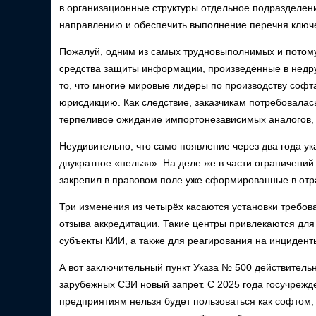
в организационные структуры отдельное подразделени
направлению и обеспечить выполнение перечня ключ
Пожалуй, одним из самых трудновыполнимых и потому 
средства защиты информации, произведённые в недру
то, что многие мировые лидеры по производству соф
юрисдикцию. Как следствие, заказчикам потребовалас
терпеливое ожидание импортонезависимых аналогов, 
Неудивительно, что само появление через два года у
двукратное «нельзя». На деле же в части ограничен
закрепил в правовом поле уже сформированные в отр
Три изменения из четырёх касаются установки требо
отзыва аккредитации. Такие центры привлекаются дл
субъекты КИИ, а также для реагирования на инцидент
А вот заключительный пункт Указа № 500 действител
зарубежных СЗИ новый запрет. С 2025 года госучрежд
предприятиям нельзя будет пользоваться как софтом, 