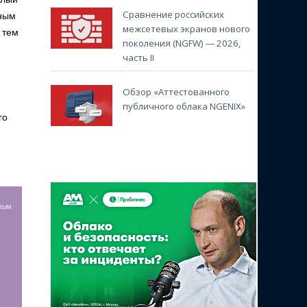
Сравнение российских
ьным
межсетевых экранов нового
 тем
поколения (NGFW) — 2026,
часть II
Обзор «Аттестованного
публичного облака NGENIX»
го
r81dM