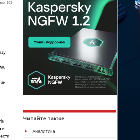
ло: 103
азу
FW,
нии
у
Читайте также
№
ы и
Аналитика
нести