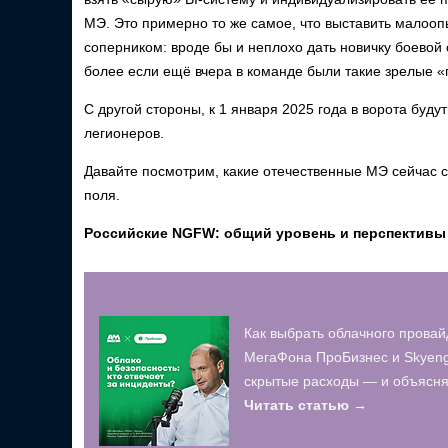
МЭ. Это примерно то же самое, что выставить малоо
соперником: вроде бы и неплохо дать новичку боевой 
более если ещё вчера в команде были такие зрелые «гол
С другой стороны, к 1 января 2025 года в ворота буду
легионеров.
Давайте посмотрим, какие отечественные МЭ сейчас 
поля.
Российские NGFW: общий уровень и перспективы
Как выбрать облачного провай
МегаФона ПроБизнес и Skyeng
скрытые расходы — и объясняю
Читать статью →