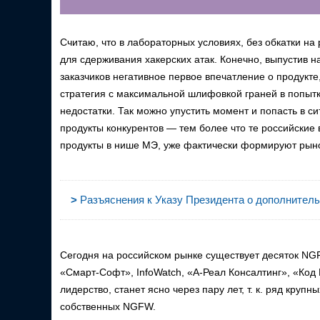
Считаю, что в лабораторных условиях, без обкатки на
для сдерживания хакерских атак. Конечно, выпустив 
заказчиков негативное первое впечатление о продукте
стратегия с максимальной шлифовкой граней в попытк
недостатки. Так можно упустить момент и попасть в с
продукты конкурентов — тем более что те российские
продукты в нише МЭ, уже фактически формируют рыно
>
Разъяснения к Указу Президента о дополнитель
Сегодня на российском рынке существует десяток NGFW
«Смарт-Софт», InfoWatch, «А-Реал Консалтинг», «Код 
лидерство, станет ясно через пару лет, т. к. ряд кру
собственных NGFW.