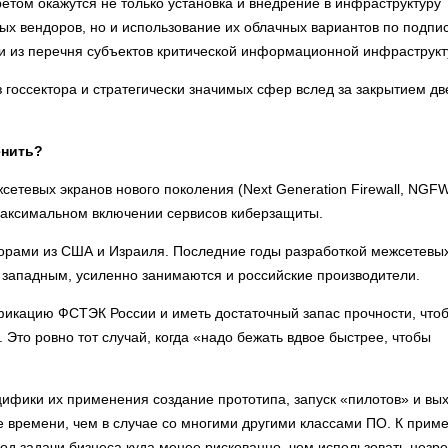
етом окажутся не только установка и внедрение в инфраструктуру
х вендоров, но и использование их облачных вариантов по подпис
и из перечня субъектов критической информационной инфраструкт
госсектора и стратегически значимых сфер вслед за закрытием дв
енить?
тевых экранов нового поколения (Next Generation Firewall, NGFW
максимальном включении сервисов киберзащиты.
орами из США и Израиля. Последние годы разработкой межсетевы
 западным, усиленно занимаются и российские производители.
икацию ФСТЭК России и иметь достаточный запас прочности, что
Это ровно тот случай, когда «надо бежать вдвое быстрее, чтобы
цифики их применения создание прототипа, запуск «пилотов» и вых
времени, чем в случае со многими другими классами ПО. К приме
под задачи бизнеса куда менее рискованно, чем использовать незр