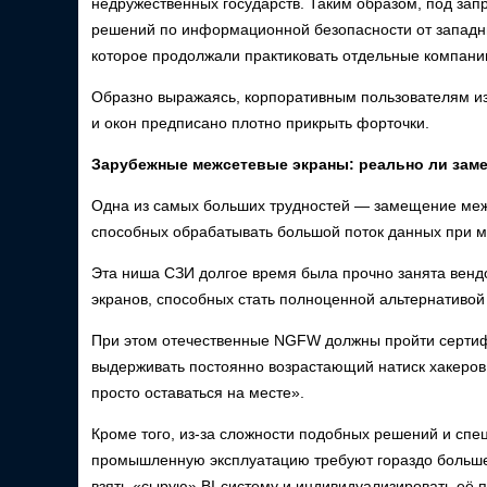
недружественных государств. Таким образом, под запр
решений по информационной безопасности от западны
которое продолжали практиковать отдельные компани
Образно выражаясь, корпоративным пользователям из 
и окон предписано плотно прикрыть форточки.
Зарубежные межсетевые экраны: реально ли зам
Одна из самых больших трудностей — замещение межсе
способных обрабатывать большой поток данных при 
Эта ниша СЗИ долгое время была прочно занята венд
экранов, способных стать полноценной альтернативой
При этом отечественные NGFW должны пройти сертиф
выдерживать постоянно возрастающий натиск хакеров. 
просто оставаться на месте».
Кроме того, из-за сложности подобных решений и спе
промышленную эксплуатацию требуют гораздо больше 
взять «сырую» BI-систему и индивидуализировать её 