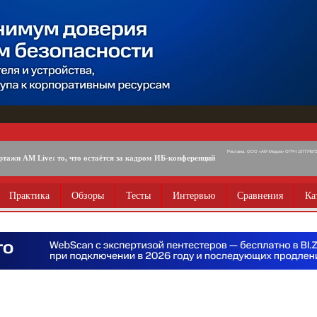
Реклама. ООО «АМ Медиа» ОГРН 1077746725
ртажи AM Live: то, что остаётся за кадром ИБ-конференций
Практика
Обзоры
Тесты
Интервью
Сравнения
Ка