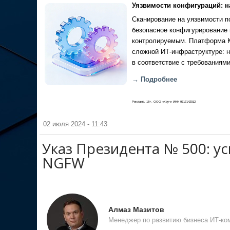
Уязвимости конфигураций: н
Сканирование на уязвимости по
безопасное конфигурирование 
контролируемым. Платформа Ка
сложной ИТ-инфраструктуре: н
в соответствие с требованиями
→ Подробнее
Реклама, 18+. ООО «Кауч» ИНН 9717142012
02 июля 2024 - 11:43
Указ Президента № 500: 
NGFW
Алмаз Мазитов
Менеджер по развитию бизнеса ИТ-ком