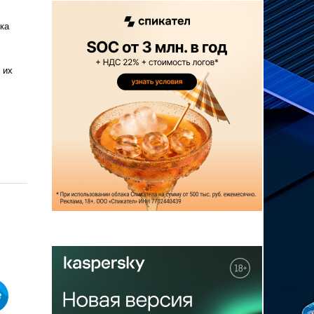
ка
 их