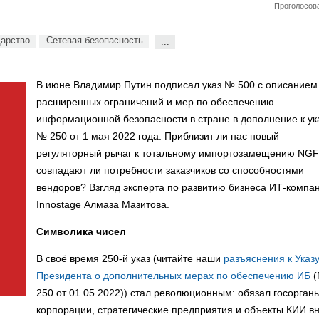
Проголосова
дарство
Сетевая безопасность
...
В июне Владимир Путин подписал указ № 500 с описанием
расширенных ограничений и мер по обеспечению
информационной безопасности в стране в дополнение к ук
№ 250 от 1 мая 2022 года. Приблизит ли нас новый
регуляторный рычаг к тотальному импортозамещению NG
совпадают ли потребности заказчиков со способностями
вендоров? Взгляд эксперта по развитию бизнеса ИТ-компа
Innostage Алмаза Мазитова.
Символика чисел
В своё время 250-й указ (читайте наши
разъяснения к Указ
Президента о дополнительных мерах по обеспечению ИБ
(
250 от 01.05.2022)) стал революционным: обязал госорган
корпорации, стратегические предприятия и объекты КИИ в