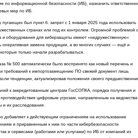
е по информационной безопасности (ИБ), назначить ответственно
евых мер по ИБ.
пугающих был пункт 6: запрет с 1 января 2025 года использовать
жественных странах или под их контролем. Огромной проблемой 
та и оборудования для киберзащиты имеют «недружественную»
ь оперативная замена продукции, а во многих случаях — ещё и
которые только начали разрабатываться.
каза № 500 автоматически было воспринято как новый перечень и
ий и требований к импортозамещению ПО свежий документ лишь
асли тенденции, актуализировав положения своего предшественни
ваний к аккредитованным центрам ГосСОПКА, порядка получения и
я противодействия цифровым угрозам, направленным на ведомства
ы и их расследования.
ьно добавляет к действующим ограничениям на использование
ениям и приравненным к ним по части кибербезопасности
так и сервисами (работами или услугами) по ИБ от компаний из