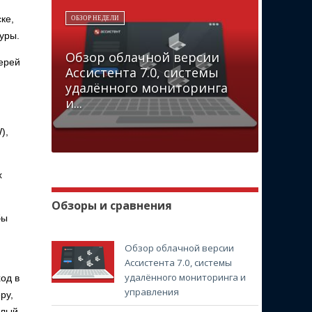
ке,
ОБЗОР НЕДЕЛИ
уры.
Обзор облачной версии
ерей
Ассистента 7.0, системы
удалённого мониторинга
и...
),
х
Обзоры и сравнения
бы
Обзор облачной версии
Ассистента 7.0, системы
удалённого мониторинга и
од в
управления
ру,
елый