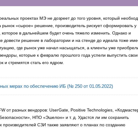
 реальных проектах МЭ не дозреет до того уровня, который необхо
на рынок «сырое» решение, производитель рискует сформировать у
, которое в дальнейшем будет очень тяжело изменить. Однако и
е довести решение в лаборатории и на стенде до идеала тоже име
итуацию, где рынок уже начал насыщаться, а клиенты уже приобрел
 вендоры, которые к февралю прошлого года успели выпустить свои
к и стремятся стать его ядром.
ных мерах по обеспечению ИБ (№ 250 от 01.05.2022)
 от разных вендоров: UserGate, Positive Technologies, «Кодмасте
Безопасности», НПО «Эшелон» и т. д. Удастся ли им сохранить
пных производителей СЗИ также заявляют о планах по созданию