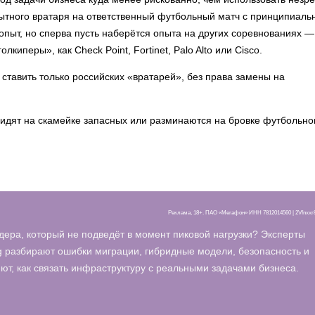
пытного вратаря на ответственный футбольный матч с принципиал
опыт, но сперва пусть наберётся опыта на других соревнованиях —
киперы», как Check Point, Fortinet, Palo Alto или Cisco.
т ставить только российских «вратарей», без права замены на
сидят на скамейке запасных или разминаются на бровке футбольно
Реклама, 18+. ПАО «Мегафон» ИНН 7812014560 | 2Vfnxx
дера, который не подведёт в момент пиковой нагрузки? Эксперты
 разбирают ошибки миграции, гибридные модели, безопасность и
т, как связать инфраструктуру с реальными задачами бизнеса.