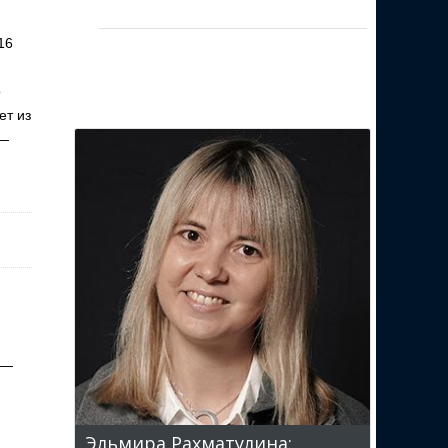
16
о
ет из
 —
 —
Эльмира Рахматулина: