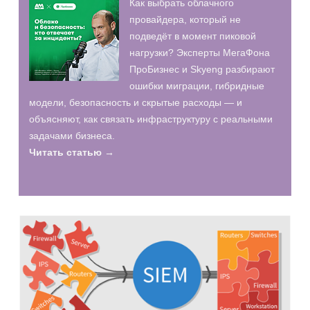
Как выбрать облачного
провайдера, который не
подведёт в момент пиковой
нагрузки? Эксперты МегаФона
ПроБизнес и Skyeng разбирают
ошибки миграции, гибридные
модели, безопасность и скрытые расходы — и
объясняют, как связать инфраструктуру с реальными
задачами бизнеса.
Читать статью →