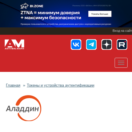
Перейти
к
основному
содержанию
Вход на сайт
Toggl
navig
Главная
Токены и устройства аутентификации