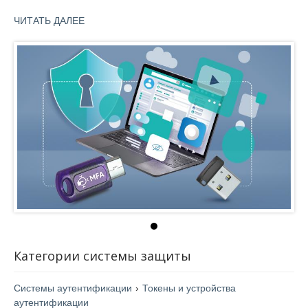
физического присутствия пользователя осуществляется
ЧИТАТЬ ДАЛЕЕ
нажатием сенсорной кнопки на корпусе.
Чтобы начать работу с устройством, достаточно подключить
его к компьютеру. Поддержка реализована средствами
современных браузеров и операционных систем. Никаких
дополнительных программ устанавливать не требуется.
Устройства Рутокен MFA имеют обратную совместимость с
протоколом U2F (CTAP 1). Также токены Рутокен MFA
позволяют быстро и безопасно защитить ваши аккаунты в
различных сервисах, поддерживающих спецификацию
WebAuthn, таких как mail.ru, vk.ru, VK ID, Google, Apple ID,
Microsoft.
Модельный ряд Рутокен MFA включает устройства с
интерфейсами USB-Type C, C Nano (ультракомпактное
исполнение) и Micro.
Категории системы защиты
Системы аутентификации
›
Токены и устройства
аутентификации