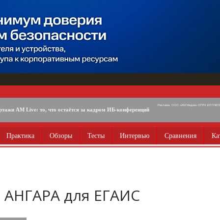
Реклама. ООО «АМ Медиа» ОГРН 1077746725
ртажи AM Live: то, что остаётся за кадром ИБ-конференций
Практика
Обзоры
Тесты
Интервью
Сравнения
Ка
 АНГАРА для ЕГАИС