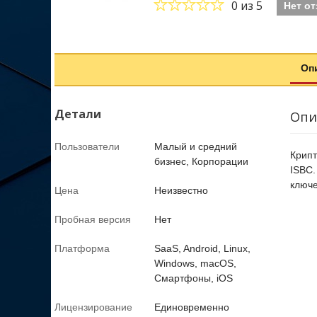
0
из 5
Нет о
Оп
Детали
Опи
Пользователи
Малый и средний
Крипт
бизнес, Корпорации
ISBС.
ключе
Цена
Неизвестно
Пробная версия
Нет
Платформа
SaaS, Android, Linux,
Windows, macOS,
Смартфоны, iOS
Лицензирование
Единовременно