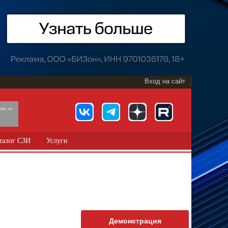
Вход на сайт
891, 18+
талог СЗИ
Услуги
Демонстрация