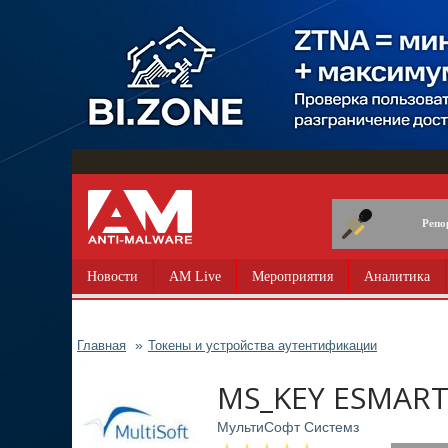
Перейти
к
основному
содержанию
Репо
Новости
AM Live
Мероприятия
Аналитика
Главная
Токены и устройства аутентификации
MS_KEY ESMART
МультиСофт Системз