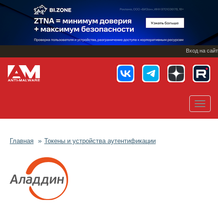
Перейти
к
основному
содержанию
Вход на сайт
Toggl
navig
Главная
Токены и устройства аутентификации