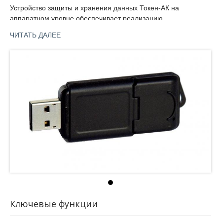
Устройство защиты и хранения данных Токен-АК на
аппаратном уровне обеспечивает реализацию
криптографических алгоритмов Российской Федерации,
ЧИТАТЬ ДАЛЕЕ
элекронно-цифровой подписи и криптографической защиты
данных(ГОСТ Р34.10–2001/ГОСТ Р34.11–94, ГОСТ 28147–
89). Токен-АК в безопасности хранит в своей памяти важную
ключевую информацию.
Устройство защиты и хранения данных Токен-АК
функционирует совместно с СКЗИ «AtlasCrypto».
Ключевые функции