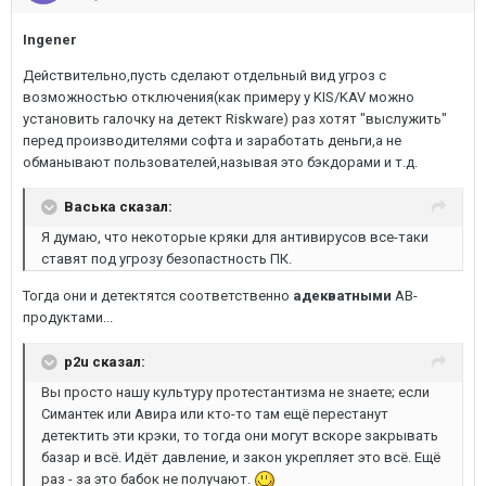
Ingener
Действительно,пусть сделают отдельный вид угроз с
возможностью отключения(как примеру у KIS/KAV можно
установить галочку на детект Riskware) раз хотят "выслужить"
перед производителями софта и заработать деньги,а не
обманывают пользователей,называя это бэкдорами и т.д.
Васька сказал:
Я думаю, что некоторые кряки для антивирусов все-таки
ставят под угрозу безопастность ПК.
Тогда они и детектятся соответственно
адекватными
АВ-
продуктами...
p2u сказал:
Вы просто нашу культуру протестантизма не знаете; если
Симантек или Авира или кто-то там ещё перестанут
детектить эти крэки, то тогда они могут вскоре закрывать
базар и всё. Идёт давление, и закон укрепляет это всё. Ещё
раз - за это бабок не получают.