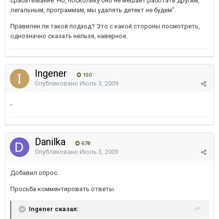
срабатывание. Но, поскольку оно не мешает работать другим,
легальным, программам, мы удалять детект не будем".
Правилен ли такой подход? Это с какой стороны посмотреть,
однозначно сказать нельзя, наверное.
Ingener
150
Опубликовано
Июль 3, 2009
-
Danilka
678
Опубликовано
Июль 3, 2009
Добавил опрос.
Просьба комментировать ответы.
Ingener сказал: