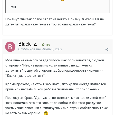
Paul
Почему? Они так слабо стоят на ногах? Почему Dr.Web и ЛК не
детектят кряки и кейгены за то,что они кряки и кейгены?
Black_Z
160
Опубликовано
Июль 3, 2009
Мое мнение немного разделилось, как пользователя, с одной
стороны - "Нет, не правильно, антивирус не должен их
детектить", с другой стороны добропорядочность «кричит» -
"Да, их нужно детектить".
Кроме прочего, не стоит забывать, что кряки иногда являются
причиной нестабильной работы "взломанных" приложений.
Поэтому выбрал: "Да, нужно, но детектить как кряки и кейгены"
хотя понимаю, что это влечет за собой, и без того раздутое,
увеличение описаний антивирусных сигнатур и собственно тоже
не есть очень хорошо...