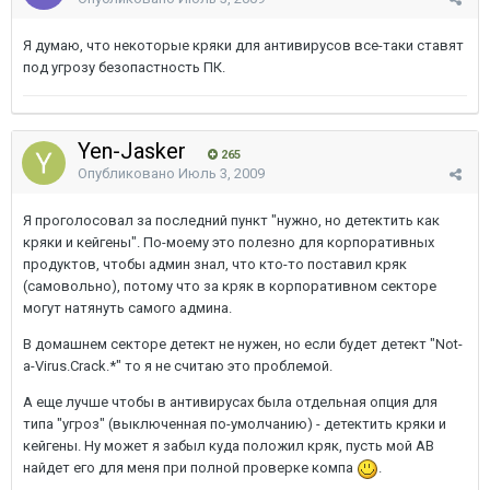
Я думаю, что некоторые кряки для антивирусов все-таки ставят
под угрозу безопастность ПК.
Yen-Jasker
265
Опубликовано
Июль 3, 2009
Я проголосовал за последний пункт "нужно, но детектить как
кряки и кейгены". По-моему это полезно для корпоративных
продуктов, чтобы админ знал, что кто-то поставил кряк
(самовольно), потому что за кряк в корпоративном секторе
могут натянуть самого админа.
В домашнем секторе детект не нужен, но если будет детект "Not-
a-Virus.Crack.*" то я не считаю это проблемой.
А еще лучше чтобы в антивирусах была отдельная опция для
типа "угроз" (выключенная по-умолчанию) - детектить кряки и
кейгены. Ну может я забыл куда положил кряк, пусть мой АВ
найдет его для меня при полной проверке компа
.