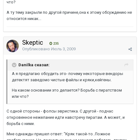
что?
А ту тему закрыли по другой причине,она к этому обсуждению не
относится никак...
Skeptic
235
Опубликовано
Июль 3, 2009
Danilka сказал:
А я предлагаю обсудить это- почему некоторые вендоры
детектят заведомо чистые файлы и кряки,кейгены.
На каком основании это делается? Борьба с пиратством
или что?
C одной стороны - фолсы эвристика. С другой - подчас
откровенное нежелание идти навстречу пиратам. А может, и
борьба с ними.
Мне однажды пришел ответ: "Кряк такой-то. Ложное