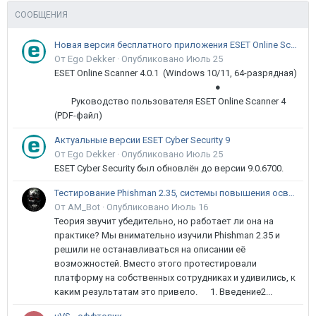
СООБЩЕНИЯ
Новая версия бесплатного приложения ESET Online Scanner доступна пользователям
От Ego Dekker ·
Опубликовано
Июль 25
ESET Online Scanner 4.0.1 (Windows 10/11, 64-разрядная)
●
Руководство пользователя ESET Online Scanner 4
(PDF-файл)
Актуальные версии ESET Cyber Security 9
От Ego Dekker ·
Опубликовано
Июль 25
ESET Cyber Security был обновлён до версии 9.0.6700.
Тестирование Phishman 2.35, системы повышения осведомлённости пользователей в сфере ИБ
От AM_Bot ·
Опубликовано
Июль 16
Теория звучит убедительно, но работает ли она на
практике? Мы внимательно изучили Phishman 2.35 и
решили не останавливаться на описании её
возможностей. Вместо этого протестировали
платформу на собственных сотрудниках и удивились, к
каким результатам это привело. 1. Введение2...