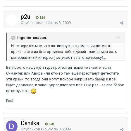
p2u
824
Опубликовано
Июль 3, 2009
Ingener сказал:
И не верится мне, что антивирусные компании детектят
кряки чисто из благородных побождений - наверника есть
материальный интерес (получают за это денюжку)...
Вы просто нашу культуру протестантизма не знаете; если
Симантек или Авира или кто-то там ещё перестанут детектить
эти крэки, то тогда они могут вскоре закрывать базар и всё.
Идёт давление, и закон укрепляет это всё. Ещё раз - за это бабок
не получают.
Paul
Danilka
678
Опубликовано
Июль 3, 2009