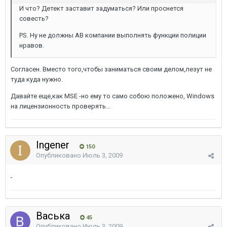
И что? Детект заставит задуматься? Или проснется
совесть?
PS. Ну не должны АВ компании выполнять функции полиции
нравов.
Согласен. Вместо того,чтобы заниматься своим делом,лезут не
туда куда нужно.
Давайте еще,как MSE -но ему то само собою положено, Windows
на лицензионность проверять...
Ingener
150
Опубликовано
Июль 3, 2009
-
Васька
45
Опубликовано
Июль 3, 2009