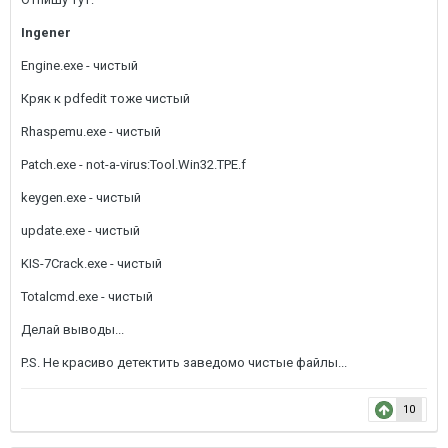
Ingener
Engine.exe - чистый
Кряк к pdfedit тоже чистый
Rhaspemu.exe - чистый
Patch.exe - not-a-virus:Tool.Win32.TPE.f
keygen.exe - чистый
update.exe - чистый
KIS-7Crack.exe - чистый
Totalcmd.exe - чистый
Делай выводы...
P.S. Не красиво детектить заведомо чистые файлы...
10