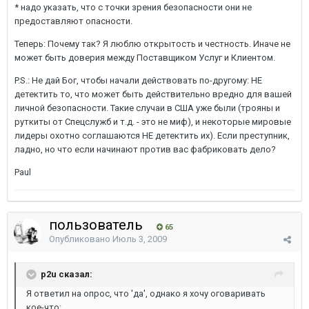
* надо указать, что с точки зрения безопасности они не
предоставляют опасности.
Теперь: Почему так? Я люблю открытость и честность. Иначе не
может быть доверия между Поставщиком Услуг и Клиентом.
P.S.: Не дай Бог, чтобы начали действовать по-другому: НЕ
детектить то, что может быть действительно вредно для вашей
личной безопасности. Такие случаи в США уже были (трояны и
руткиты от Спецслужб и т.д. - это не миф), и некоторые мировые
лидеры охотно соглашаются НЕ детектить их). Если преступник,
ладно, но что если начинают против вас фабриковать дело?
Paul
пользователь
65
Опубликовано
Июль 3, 2009
p2u сказал:
Я ответил на опрос, что 'да', однако я хочу оговаривать
кое-что: