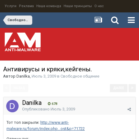
Услуги
Реклама
Наша команда
Наши принципы
О нас
Свободное общение
Антивирусы и кряки,кейгены.
Автор
Danilka
,
Июль 3, 2009
в
Свободное общение
НАЗАД
ДАЛЕЕ
Страница 1 из 6
Danilka
678
Опубликовано
Июль 3, 2009
Тот топ закрыли:
http://www.anti-
malware.ru/forum/index.php...ost&p=71722
Отпишу тут: