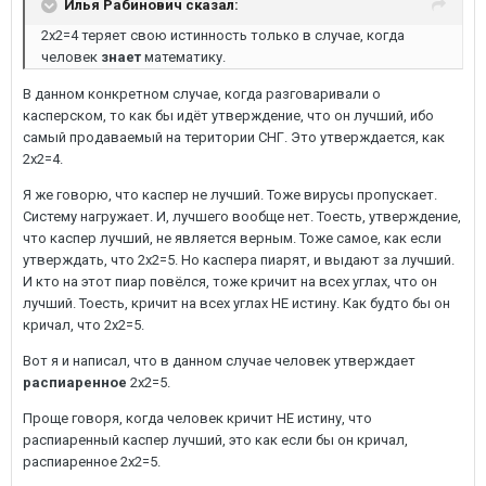
Илья Рабинович сказал:
2х2=4 теряет свою истинность только в случае, когда
человек
знает
математику.
В данном конкретном случае, когда разговаривали о
касперском, то как бы идёт утверждение, что он лучший, ибо
самый продаваемый на територии СНГ. Это утверждается, как
2х2=4.
Я же говорю, что каспер не лучший. Тоже вирусы пропускает.
Систему нагружает. И, лучшего вообще нет. Тоесть, утверждение,
что каспер лучший, не является верным. Тоже самое, как если
утверждать, что 2х2=5. Но каспера пиарят, и выдают за лучший.
И кто на этот пиар повёлся, тоже кричит на всех углах, что он
лучший. Тоесть, кричит на всех углах НЕ истину. Как будто бы он
кричал, что 2х2=5.
Вот я и написал, что в данном случае человек утверждает
распиаренное
2х2=5.
Проще говоря, когда человек кричит НЕ истину, что
распиаренный каспер лучший, это как если бы он кричал,
распиаренное 2х2=5.