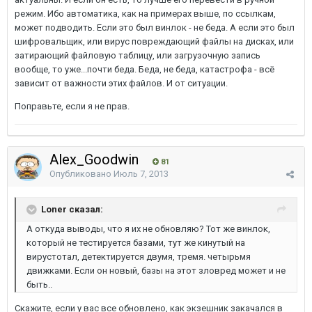
режим. Ибо автоматика, как на примерах выше, по ссылкам,
может подводить. Если это был винлок - не беда. А если это был
шифровальщик, или вирус повреждающий файлы на дисках, или
затирающий файловую таблицу, или загрузочную запись
вообще, то уже...почти беда. Беда, не беда, катастрофа - всё
зависит от важности этих файлов. И от ситуации.
Поправьте, если я не прав.
Alex_Goodwin
81
Опубликовано
Июль 7, 2013
Loner сказал:
А откуда выводы, что я их не обновляю? Тот же винлок,
который не тестируется базами, тут же кинутый на
вирустотал, детектируется двумя, тремя. четырьмя
движками. Если он новый, базы на этот зловред может и не
быть..
Скажите, если у вас все обновлено, как экзешник закачался в