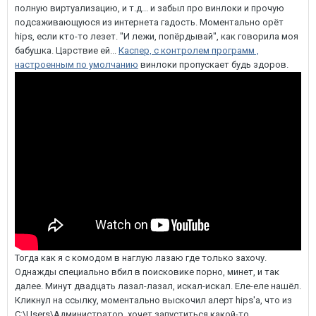
полную виртуализацию, и т.д... и забыл про винлоки и прочую
подсаживающуюся из интернета гадость. Моментально орёт
hips, если кто-то лезет. "И лежи, попёрдывай", как говорила моя
бабушка. Царствие ей...
Каспер, с контролем программ ,
настроенным по умолчанию
винлоки пропускает будь здоров.
Тогда как я с комодом в наглую лазаю где только захочу.
Однажды специально вбил в поисковике порно, минет, и так
далее. Минут двадцать лазал-лазал, искал-искал. Еле-еле нашёл.
Кликнул на ссылку, моментально выскочил алерт hips'а, что из
C:\Users\Администратор, хочет запуститься какой-то