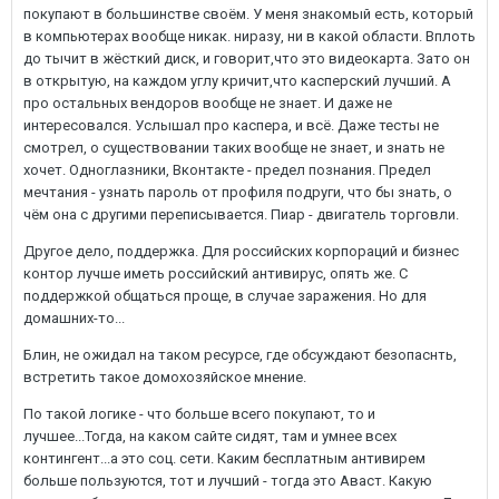
покупают в большинстве своём. У меня знакомый есть, который
в компьютерах вообще никак. ниразу, ни в какой области. Вплоть
до тычит в жёсткий диск, и говорит,что это видеокарта. Зато он
в открытую, на каждом углу кричит,что касперский лучший. А
про остальных вендоров вообще не знает. И даже не
интересовался. Услышал про каспера, и всё. Даже тесты не
смотрел, о существовании таких вообще не знает, и знать не
хочет. Одноглазники, Вконтакте - предел познания. Предел
мечтания - узнать пароль от профиля подруги, что бы знать, о
чём она с другими переписывается. Пиар - двигатель торговли.
Другое дело, поддержка. Для российских корпораций и бизнес
контор лучше иметь российский антивирус, опять же. С
поддержкой общаться проще, в случае заражения. Но для
домашних-то...
Блин, не ожидал на таком ресурсе, где обсуждают безопаснть,
встретить такое домохозяйское мнение.
По такой логике - что больше всего покупают, то и
лучшее...Тогда, на каком сайте сидят, там и умнее всех
контингент...а это соц. сети. Каким бесплатным антивирем
больше пользуются, тот и лучший - тогда это Аваст. Какую