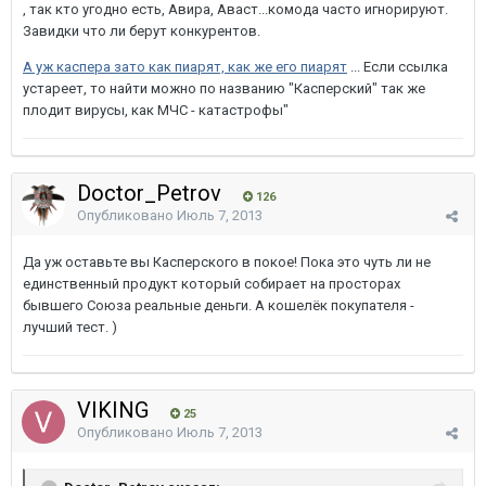
, так кто угодно есть, Авира, Аваст...комода часто игнорируют.
Завидки что ли берут конкурентов.
А уж каспера зато как пиарят, как же его пиарят
... Если ссылка
устареет, то найти можно по названию "Касперский" так же
плодит вирусы, как МЧС - катастрофы"
Doctor_Petrov
126
Опубликовано
Июль 7, 2013
Да уж оставьте вы Касперского в покое! Пока это чуть ли не
единственный продукт который собирает на просторах
бывшего Союза реальные деньги. А кошелёк покупателя -
лучший тест. )
VIKING
25
Опубликовано
Июль 7, 2013