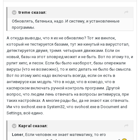
treme сказал:
Обновлять, батенька, надо. И систему, и установленные
программы.
А откуда выводы, что я их не обновляю? Тот же винлок,
который не тестируется базами, тут же кинутый на вирустотал,
детектируется двумя, тремя. четырьмя движками. Если он
новый, базы на этот зловред может и не быть. Вот по этому-то, и
рулит хипс, и песок. Если бы было наоборот, базы опережали
вирусы (что не возможно), то и хипс делать не было бы смысла.
Вот по этому хипс надо включать всегда, если он есть в
антивирусе как модуль. Что в ноде, что в комодо, что в
касперском включать ручной контроль программ. Другой
вопрос, что людям лень отвечать на вопросы антивируса, при
таких настройках. А многие рады бы, да не знают как отвечать.
Им что svchost.exe в System32, что svohost.exe в Document and
Settings, всё едино.
Kapral сказал:
Loner
, Если человек не знает математику, то его