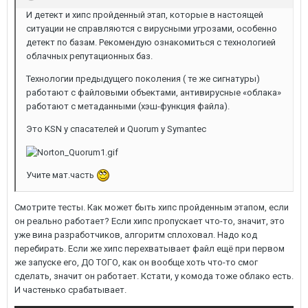
И детект и хипс пройденный этап, которые в настоящей
ситуации не справляются с вирусными угрозами, особенно
детект по базам. Рекомендую ознакомиться с технологией
облачных репутационных баз.
Технологии предыдущего поколения ( те же сигнатуры)
работают с файловыми объектами, антивирусные «облака»
работают с метаданными (хэш-функция файла).
Это KSN у спасателей и Quorum у Symantec
Учите мат.часть
Смотрите тесты. Как может быть хипс пройденным этапом, если
он реально работает? Если хипс пропускает что-то, значит, это
уже вина разработчиков, алгоритм сплоховал. Надо код
перебирать. Если же хипс перехватывает файл ещё при первом
же запуске его, ДО ТОГО, как он вообще хоть что-то смог
сделать, значит он работает. Кстати, у комода тоже облако есть.
И частенько срабатывает.