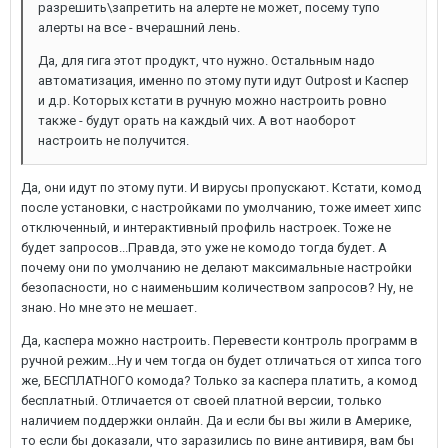
разрешить\запретить на алерте не может, посему тупо
алерты на все - вчерашний лень.
Да, для гига этот продукт, что нужно. Остальным надо
автоматизация, именно по этому пути идут Outpost и Каспер
и д.р. Которых кстати в ручную можно настроить ровно
также - будут орать на каждый чих. А вот наоборот
настроить не получится.
Да, они идут по этому пути. И вирусы пропускают. Кстати, комод
после установки, с настройками по умолчанию, тоже имеет хипс
отключенный, и интерактивный профиль настроек. Тоже не
будет запросов...Правда, это уже не комодо тогда будет. А
почему они по умолчанию не делают максимальные настройки
безопасности, но с наименьшим количеством запросов? Ну, не
знаю. Но мне это не мешает.
Да, каспера можно настроить. Перевести контроль программ в
ручной режим...Ну и чем тогда он будет отличаться от хипса того
же, БЕСПЛАТНОГО комода? Только за каспера платить, а комод
бесплатный. Отличается от своей платной версии, только
наличием поддержки онлайн. Да и если бы вы жили в Америке,
то если бы доказали, что заразились по вине антивиря, вам бы