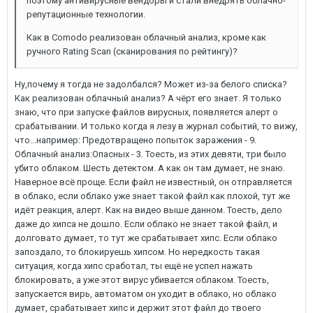
поэтому антивирусные вендоры и стали внедрять облачно-
репутационные технологии.
Как в Comodo реализован облачный анализ, кроме как
ручного Rating Scan (сканирования по рейтингу)?
Ну,почему я тогда не задолбался? Может из-за белого списка?
Как реализован облачный анализ? А чёрт его знает. Я только
знаю, что при запуске файлов вирусных, появляется алерт о
срабатывании. И только когда я лезу в журнал событий, то вижу,
что...например: Предотвращено попыток заражения - 9.
Облачный анализ:Опасных - 3. Тоесть, из этих девяти, три было
убито облаком. Шесть детектом. А как он там думает, не знаю.
Наверное всё проще. Если файл не известный, он отправляется
в облако, если облако уже знает такой файл как плохой, тут же
идёт реакция, алерт. Как на видео выше данном. Тоесть, дело
даже до хипса не дошло. Если облако не знает такой файл, и
долговато думает, то тут же срабатывает хипс. Если облако
запоздало, то блокируешь хипсом. Но нередкость такая
ситуация, когда хипс сработал, ты ещё не успел нажать
блокировать, а уже этот вирус убивается облаком. Тоесть,
запускается вирь, автоматом он уходит в облако, но облако
думает, срабатывает хипс и держит этот файл до твоего