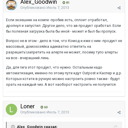
Alex_Goodwin
81
Опубликовано
Июль 7, 2013
Если экзешник на компе -пробив есть, сплоит отработал,
дропнул и запустил. Другое дело, что ав продукт сработал. Если
бы полезная загрузка была бы иной - может и был бы пропуск.
Вопрос не в этом - дело в том, что Комод и иже с ним -продукт не
массовый, домохозяйка адекватно ответить на
разрешить\запретить на алерте не может, посему тупо алерты
на все - вчерашний лень.
Да, для гига этот продукт, что нужно. Остальным надо
автоматизация, именно по этому пути идут Outpost и Каспер и д.р.
Которых кстати в ручную можно настроить ровно также - будут
орать на каждый чих. А вот наоборот настроить не получится.
Loner
60
Опубликовано
Июль 7, 2013
Alex_Goodwin сказал: