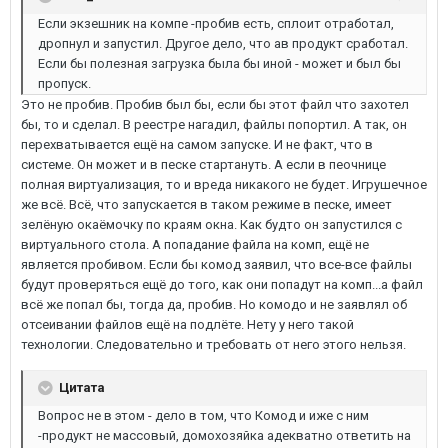
Если экзешник на компе -пробив есть, сплоит отработал,
дропнул и запустил. Другое дело, что ав продукт сработал.
Если бы полезная загрузка была бы иной - может и был бы
пропуск.
Это не пробив. Пробив был бы, если бы этот файл что захотел
бы, то и сделал. В реестре нагадил, файлы попортил. А так, он
перехватывается ещё на самом запуске. И не факт, что в
системе. Он может и в песке стартануть. А если в пеочнице
полная виртуализация, то и вреда никакого не будет. Игрушечное
же всё. Всё, что запускается в таком режиме в песке, имеет
зелёную окаёмочку по краям окна. Как будто он запустился с
виртуального стола. А попадание файла на комп, ещё не
является пробивом. Если бы комод заявил, что все-все файлы
будут проверяться ещё до того, как они попадут на комп...а файл
всё же попал бы, тогда да, пробив. Но комодо и не заявлял об
отсеивании файлов ещё на подлёте. Нету у него такой
технологии. Следовательно и требовать от него этого нельзя.
Цитата
Вопрос не в этом - дело в том, что Комод и иже с ним
-продукт не массовый, домохозяйка адекватно ответить на