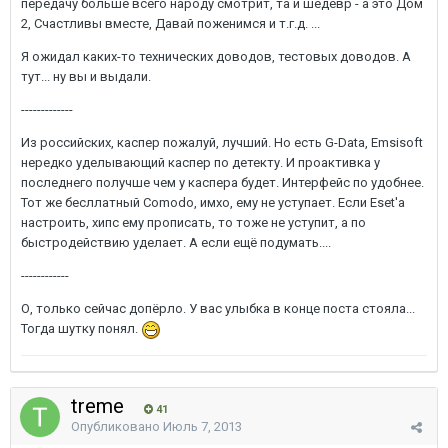
передачу больше всего народу смотрит, та и шедевр - а это Дом
2, Счастливы вместе, Давай поженимся и т.г.д. ...
Я ожидал каких-то технических доводов, тестовых доводов. А
тут... ну вы и выдали.
-------------
Из российских, каспер пожалуй, лучший. Но есть G-Data, Emsisoft
нередко уделывающий каспер по детекту. И проактивка у
последнего получше чем у каспера будет. Интерфейс по удобнее.
Тот же бесллатный Comodo, имхо, ему не уступает. Если Eset'а
настроить, хипс ему прописать, то тоже не уступит, а по
быстродействию уделает. А если ещё подумать....
------------
О, только сейчас допёрло. У вас улыбка в конце поста стояла...
Тогда шутку понял.
treme
41
Опубликовано
Июль 7, 2013