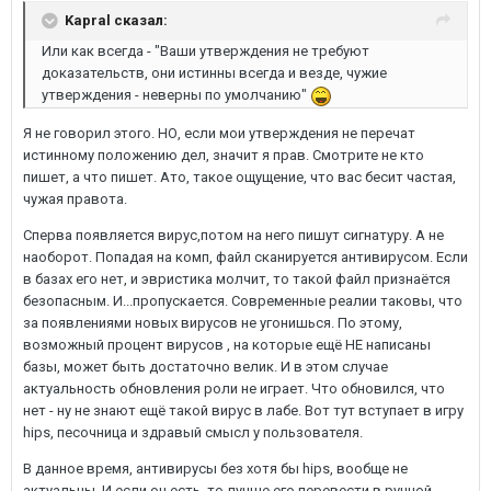
Kapral сказал:
Или как всегда - "Ваши утверждения не требуют
доказательств, они истинны всегда и везде, чужие
утверждения - неверны по умолчанию"
Я не говорил этого. НО, если мои утверждения не перечат
истинному положению дел, значит я прав. Смотрите не кто
пишет, а что пишет. Ато, такое ощущение, что вас бесит частая,
чужая правота.
Сперва появляется вирус,потом на него пишут сигнатуру. А не
наоборот. Попадая на комп, файл сканируется антивирусом. Если
в базах его нет, и эвристика молчит, то такой файл признаётся
безопасным. И...пропускается. Современные реалии таковы, что
за появлениями новых вирусов не угонишься. По этому,
возможный процент вирусов , на которые ещё НЕ написаны
базы, может быть достаточно велик. И в этом случае
актуальность обновления роли не играет. Что обновился, что
нет - ну не знают ещё такой вирус в лабе. Вот тут вступает в игру
hips, песочница и здравый смысл у пользователя.
В данное время, антивирусы без хотя бы hips, вообще не
актуальны. И если он есть, то лучше его перевести в ручной