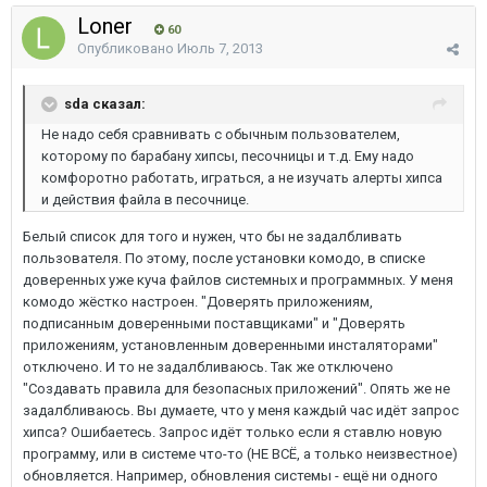
Loner
60
Опубликовано
Июль 7, 2013
sda сказал:
Не надо себя сравнивать с обычным пользователем,
которому по барабану хипсы, песочницы и т.д. Ему надо
комфоротно работать, играться, а не изучать алерты хипса
и действия файла в песочнице.
Белый список для того и нужен, что бы не задалбливать
пользователя. По этому, после установки комодо, в списке
доверенных уже куча файлов системных и программных. У меня
комодо жёстко настроен. "Доверять приложениям,
подписанным доверенными поставщиками" и "Доверять
приложениям, установленным доверенными инсталяторами"
отключено. И то не задалбливаюсь. Так же отключено
"Создавать правила для безопасных приложений". Опять же не
задалбливаюсь. Вы думаете, что у меня каждый час идёт запрос
хипса? Ошибаетесь. Запрос идёт только если я ставлю новую
программу, или в системе что-то (НЕ ВСЁ, а только неизвестное)
обновляется. Например, обновления системы - ещё ни одного