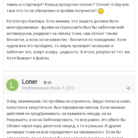
темпы и стартанул? Комод пропустил сплоит? Сллоит 0-day или
таки что-то не обновлено и пробив получился?
Кстати про Каспера. Есть мнение, что защита должна быть
многоуровневая - фрейм на порносайте был бы заблочен веб-
антивирусом, редирект на связку тоже, сам сплоит также
блочится, а если он не известен - блочится по поведению. Если
чудом все это пройдено, то эмуль проверит экзешник и
заблочит его, алерт юзеру - редкость. В итоге, результат тот же.
Хотя бывают и фэйлы.
Loner
60
Опубликовано
Июль 7, 2013
0-day, свеженький. Но пробива не случилось. Вирус попал в комп,
попытался запуститься, был перехвачен хипсом. Если никаких
действий не предпринимать, не нажимать никуда, не на
Разрешить, и не на Заблокировать, то всё равно, его убило бы
облако через пару десятков секунд, а то и раньше. И другие
антивири тоже не всё определяют из свеженького. Если бы