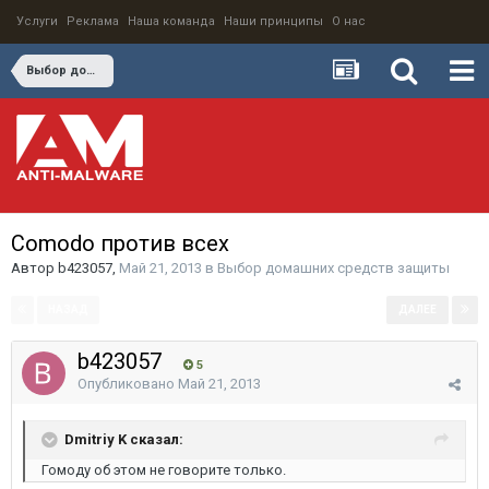
Услуги
Реклама
Наша команда
Наши принципы
О нас
Выбор домашних средств защиты
Comodo против всех
Автор
b423057
,
Май 21, 2013
в
Выбор домашних средств защиты
НАЗАД
ДАЛЕЕ
Страница 1 из 6
b423057
5
Опубликовано
Май 21, 2013
Dmitriy K сказал:
Гомоду об этом не говорите только.