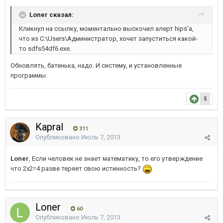
Loner сказал:
Кликнул на ссылку, моментально выскочил алерт hips'а,
что из C:\Users\Администратор, хочет запуститься какой-
то sdfs54df6.exe.
Обновлять, батенька, надо. И систему, и установленные
программы.
5
Kapral
311
Опубликовано
Июль 7, 2013
Loner
, Если человек не знает математику, то его утверждение
что 2х2=4 разве теряет свою истинность?
Loner
60
Опубликовано
Июль 7, 2013