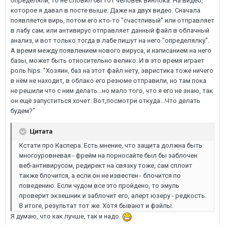
определяли, то не словил бы тот человек винлока. На видео,
которое я давал в посте выше. Даже на двух видео. Сначала
появляется вирь, потом его кто-то "счастливый" или отправляет
в лабу сам; или антивирус отправляет данный файл в облачный
анализ, и вот только тогда в лабе пишут на него "определялку".
А время между появлением нового вируса, и написанием на него
базы, может быть относительно велико. И в это время играет
роль hips. "Хозяин, баз на этот файл нету, эвристика тоже ничего
в нём не находит, в облако его резюме отправили, но там пока
не решили что с ним делать...но мало того, что я его не знаю, так
он ещё запуститься хочет. Вот,посмотри откуда...Что делать
будем?"
Цитата
Кстати про Каспера. Есть мнение, что защита должна быть
многоуровневая - фрейм на порносайте был бы заблочен
веб-антивирусом, редирект на связку тоже, сам сплоит
также блочится, а если он не известен - блочится по
поведению. Если чудом все это пройдено, то эмуль
проверит экзешник и заблочит его, алерт юзеру - редкость.
В итоге, результат тот же. Хотя бывают и фэйлы.
Я думаю, что как лучше, так и надо.