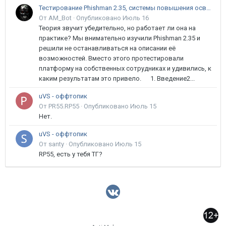
Тестирование Phishman 2.35, системы повышения осведомлённости пользователей в сфере ИБ
От AM_Bot ·
Опубликовано
Июль 16
Теория звучит убедительно, но работает ли она на
практике? Мы внимательно изучили Phishman 2.35 и
решили не останавливаться на описании её
возможностей. Вместо этого протестировали
платформу на собственных сотрудниках и удивились, к
каким результатам это привело. 1. Введение2...
uVS - оффтопик
От PR55.RP55 ·
Опубликовано
Июль 15
Нет.
uVS - оффтопик
От santy ·
Опубликовано
Июль 15
RP55, есть у тебя ТГ?