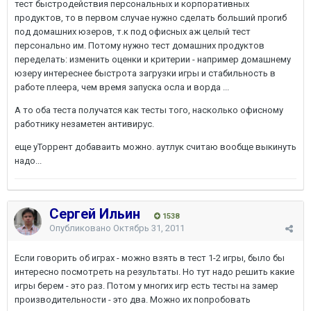
тест быстродействия персональных и корпоративных
продуктов, то в первом случае нужно сделать больший прогиб
под домашних юзеров, т.к под офисных аж целый тест
персонально им. Потому нужно тест домашних продуктов
переделать: изменить оценки и критерии - например домашнему
юзеру интереснее быстрота загрузки игры и стабильность в
работе плеера, чем время запуска осла и ворда ...
А то оба теста получатся как тесты того, насколько офисному
работнику незаметен антивирус.
еще уТоррент добаваить можно. аутлук считаю вообще выкинуть
надо...
Сергей Ильин
1538
Опубликовано
Октябрь 31, 2011
Если говорить об играх - можно взять в тест 1-2 игры, было бы
интересно посмотреть на результаты. Но тут надо решить какие
игры берем - это раз. Потом у многих игр есть тесты на замер
производительности - это два. Можно их попробовать