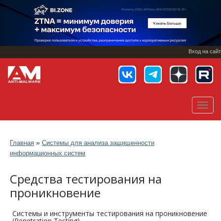
Перейти
к
основному
содержанию
Вход на сайт
Toggl
navig
»
Главная
Системы для анализа защищенности
информационных систем
Средства тестирования на
проникновение
Системы и инструменты тестирования на проникновение
(Penetration Testing)