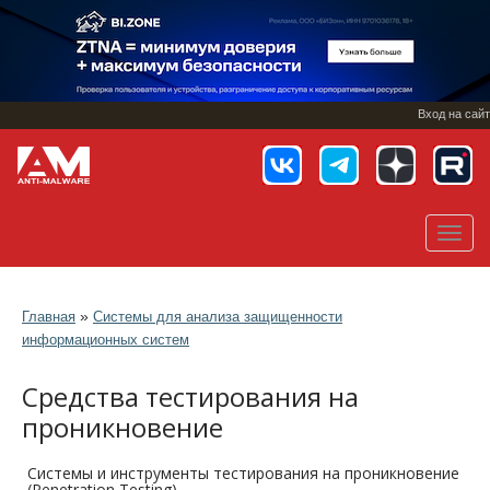
Перейти
к
основному
содержанию
Вход на сайт
Toggl
navig
»
Главная
Системы для анализа защищенности
информационных систем
Средства тестирования на
проникновение
Системы и инструменты тестирования на проникновение
(Penetration Testing)