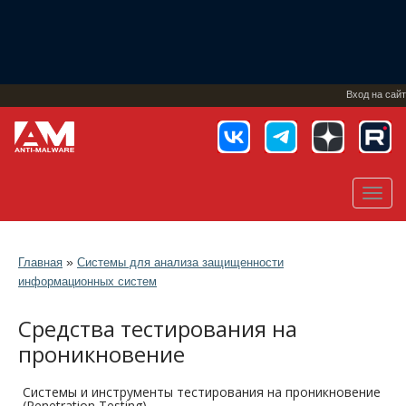
Перейти
к
основному
содержанию
Вход на сайт
Toggl
navig
»
Главная
Системы для анализа защищенности
информационных систем
Средства тестирования на
проникновение
Системы и инструменты тестирования на проникновение
(Penetration Testing)