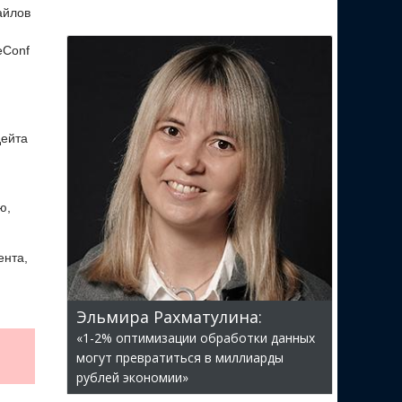
айлов
eConf
дейта
ю,
ента,
Эльмира Рахматулина:
«1-2% оптимизации обработки данных
могут превратиться в миллиарды
рублей экономии»