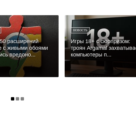
НОВОСТЬ
50 расширений
Игры 18+ с сюрпризом:
e с живыми обоями
троян Argamal захватыва
ись вредоно...
компьютеры п...