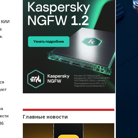
в КИИ
в
к.
ся
вуют
на
ести
Главные новости
36