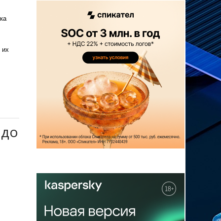
ка
 их
 до