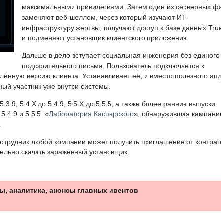
максимальными привилегиями. Затем один из серверных ф
заменяют веб-шеллом, через который изучают ИТ-
инфраструктуру жертвы, получают доступ к базе данных Tru
и подменяют установщик клиентского приложения.
Дальше в дело вступает социальная инженерия без единого
подозрительного письма. Пользователь подключается к
ённую версию клиента. Устанавливает её, и вместо полезного ап
ный участник уже внутри системы.
3.9, 5.4.X до 5.4.9, 5.5.X до 5.5.5, а также более ранние выпуски.
.4.9 и 5.5.5. «
Лаборатория Касперского
», обнаружившая кампани
.
отрудник любой компании может получить приглашение от контраг
тельно скачать заражённый установщик.
ы, аналитика, анонсы главных ивентов