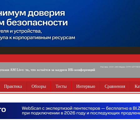
Реклама. ООО «АМ Медиа» ОГРН 1077746725
ртажи AM Live: то, что остаётся за кадром ИБ-конференций
Практика
Обзоры
Тесты
Интервью
Сравнения
Ка