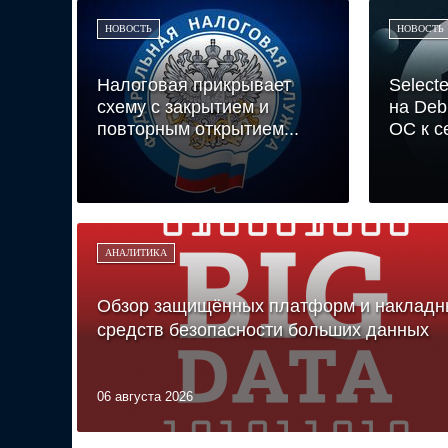
НОВОСТЬ
НОВОСТЬ
Налоговая прикрывает
Select
схему с закрытием и
на Deb
повторным открытием...
ОС к се
АНАЛИТИКА
Обзор защищённых платформ и накладн
средств безопасности больших данных
06 августа 2026