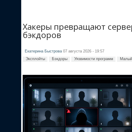
Хакеры превращают сервер
бэкдоров
Екатерина Быстрова
07 августа 2026 - 19:57
Эксплойты
Бэкдоры
Уязвимости программ
Малый