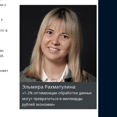
ии с
 к
nfo
в
ах
ИИ-
может
Эльмира Рахматулина:
«1-2% оптимизации обработки данных
могут превратиться в миллиарды
рублей экономии»