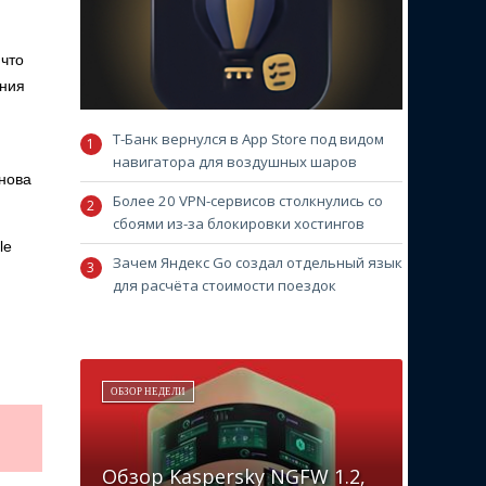
 что
ения
Т-Банк вернулся в App Store под видом
навигатора для воздушных шаров
снова
Более 20 VPN-сервисов столкнулись со
сбоями из-за блокировки хостингов
le
Зачем Яндекс Go создал отдельный язык
для расчёта стоимости поездок
ОБЗОР НЕДЕЛИ
Обзор Kaspersky NGFW 1.2,