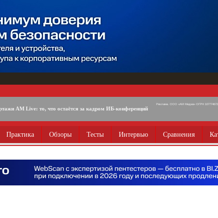
Реклама. ООО «АМ Медиа» ОГРН 1077746725
ртажи AM Live: то, что остаётся за кадром ИБ-конференций
Практика
Обзоры
Тесты
Интервью
Сравнения
Ка