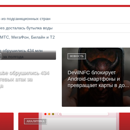
в из подсанкционных стран
ries досталась бутылка воды
 МТС, МегаФон, Билайн и Т2
НОВОСТЬ
ube обрушились 434
DevilNFC блокирует
тевых атак за
Android-смартфоны и
да
превращает карты в до...
АНАЛИТИКА