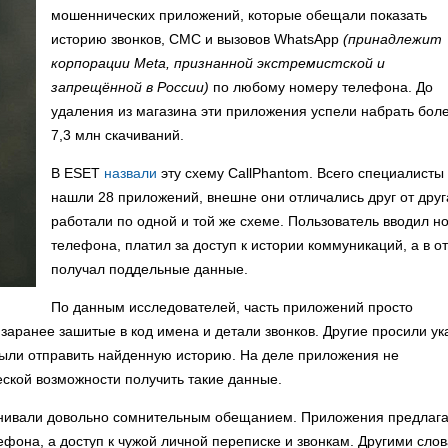
мошеннических приложений, которые обещали показать
историю звонков, СМС и вызовов WhatsApp
(принадлежит
корпорации Meta, признанной экстремистской и
запрещённой в России)
по любому номеру телефона. До
удаления из магазина эти приложения успели набрать бол
7,3 млн скачиваний.
В ESET
назвали
эту схему CallPhantom. Всего специалисты
нашли 28 приложений, внешне они отличались друг от друг
работали по одной и той же схеме. Пользователь вводил н
телефона, платил за доступ к истории коммуникаций, а в о
получал поддельные данные.
По данным исследователей, часть приложений просто
заранее зашитые в код имена и детали звонков. Другие просили ук
были отправить найденную историю. На деле приложения не
ской возможности получить такие данные.
манивали довольно сомнительным обещанием. Приложения предлаг
ефона, а доступ к чужой личной переписке и звонкам. Другими сло