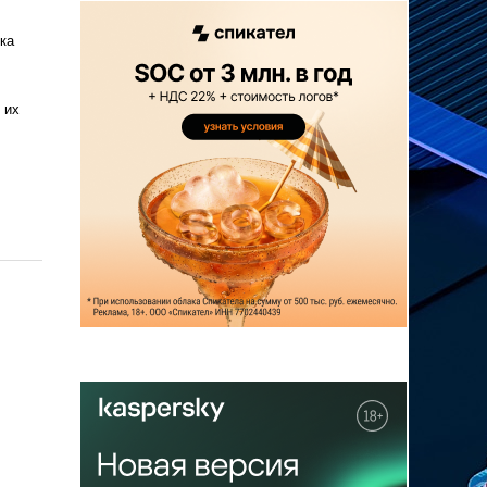
ка
 их