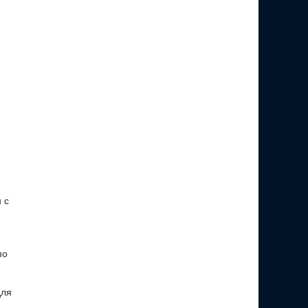
 с
по
для