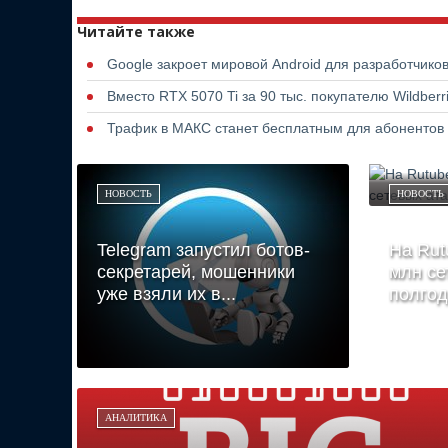
Читайте также
Google закроет мировой Android для разработчико
Вместо RTX 5070 Ti за 90 тыс. покупателю Wildber
Трафик в МАКС станет бесплатным для абонентов
НОВОСТЬ
НОВОСТЬ
Telegram запустил ботов-
На Rut
секретарей, мошенники
млн се
уже взяли их в...
полго
АНАЛИТИКА