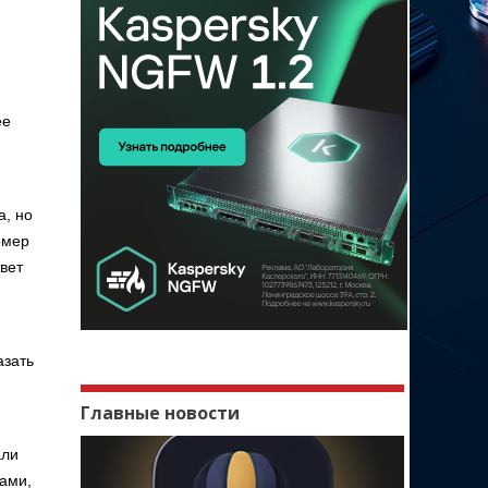
ее
а, но
омер
твет
азать
Главные новости
али
вами,