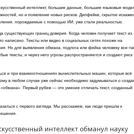
скусственный интеллект, большие данные, большие языковые моде
ожностей, но и появление новых рисков. Дипфейки, скрытое искаже
вления, порождаемые с помощью ИИ, уже стали реальностью.
а существующих границ доверия. Когда человек получает текст из
что написано. Тексты или видео в социальных сетях похожи на
ия. Но для выявления обмана, подлога или фейка человеку все-та
бые тексты, и через него угрозы распространяются и создают риск
ться и при взаимоотношениях вычислительных машин, которые всё
ому в любом случае уже сейчас необходимо задумываться о созда
т «обмана». Первый рубеж — это умение отличать текст, созданный
азаться с первого взгляда. Мы расскажем, как люди пришли к
решения.
скусственный интеллект обманул науку