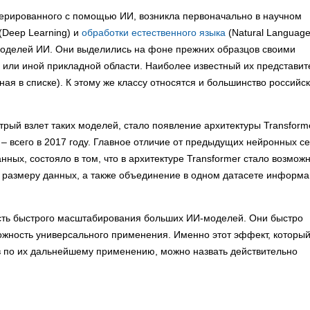
нерированного с помощью ИИ, возникла первоначально в научном
(Deep Learning) и
обработки естественного языка
(Natural Languag
моделей ИИ. Они выделились на фоне прежних образцов своими
й или иной прикладной области. Наиболее известный их представит
ая в списке). К этому же классу относятся и большинство российс
рый взлет таких моделей, стало появление архитектуры Transforme
– всего в 2017 году. Главное отличие от предыдущих нейронных се
ных, состояло в том, что в архитектуре Transformer стало возмож
 размеру данных, а также объединение в одном датасете информ
ость быстрого масштабирования больших ИИ-моделей. Они быстро
жность универсального применения. Именно этот эффект, которы
в по их дальнейшему применению, можно назвать действительно