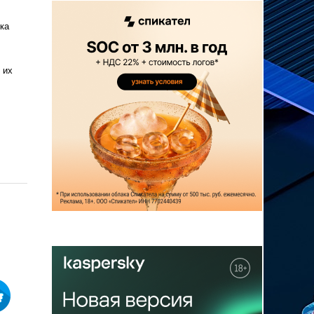
ка
 их