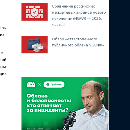
Сравнение российских
межсетевых экранов нового
e
поколения (NGFW) — 2026,
часть II
ель
ких
Обзор «Аттестованного
публичного облака NGENIX»
r.
тей,
ным
ации
й