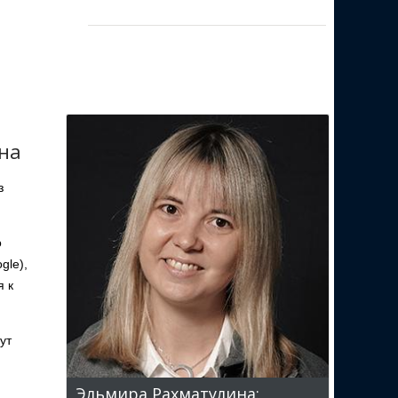
на
з
о
gle),
я к
ут
Эльмира Рахматулина: