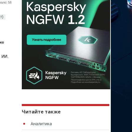
ало: 58
т)
же
 ИИ.
Читайте также
Аналитика