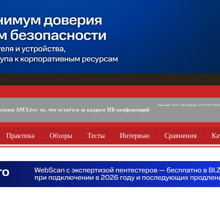
Реклама. ООО «АМ Медиа» ОГРН 1077746725
ртажи AM Live: то, что остаётся за кадром ИБ-конференций
Практика
Обзоры
Тесты
Интервью
Сравнения
Ка