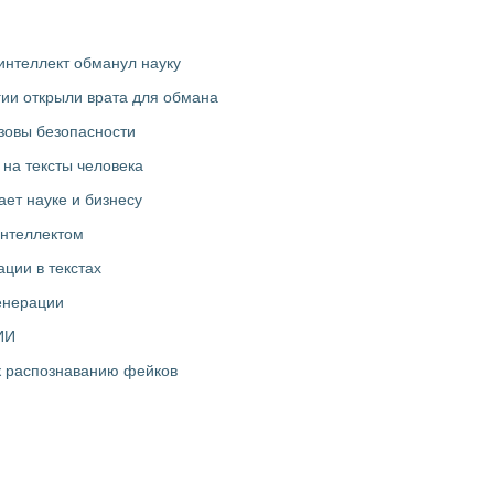
интеллект обманул науку
ии открыли врата для обмана
зовы безопасности
 на тексты человека
ает науке и бизнесу
интеллектом
ции в текстах
енерации
ИИ
к распознаванию фейков