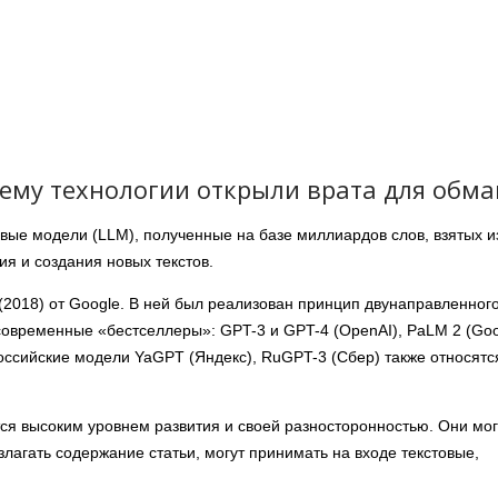
ему технологии открыли врата для обма
вые модели (LLM), полученные на базе миллиардов слов, взятых и
ния и создания новых текстов.
(2018) от Google. В ней был реализован принцип двунаправленног
 современные «бестселлеры»: GPT-3 и GPT-4 (OpenAI), PaLM 2 (Goo
оссийские модели YaGPT (Яндекс), RuGPT-3 (Сбер) также относятс
 высоким уровнем развития и своей разносторонностью. Они мог
злагать содержание статьи, могут принимать на входе текстовые,
.