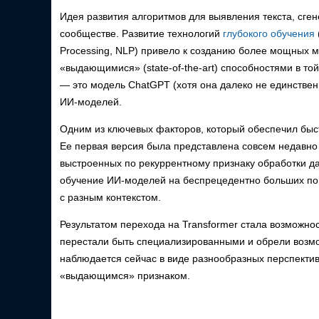
Идея развития алгоритмов для выявления текста, сге
сообществе. Развитие технологий
глубокого обучения
Processing, NLP) привело к созданию более мощных 
«выдающимися» (state-of-the-art) способностями в то
— это модель ChatGPT (хотя она далеко не единственн
ИИ-моделей.
Одним из ключевых факторов, который обеспечил быст
Ее первая версия была представлена совсем недавно 
выстроенных по рекуррентному признаку обработки дан
обучение ИИ-моделей на беспрецедентно больших по
с разным контекстом.
Результатом перехода на Transformer стала возможн
перестали быть специализированными и обрели возмо
наблюдается сейчас в виде разнообразных перспекти
«выдающимся» признаком.