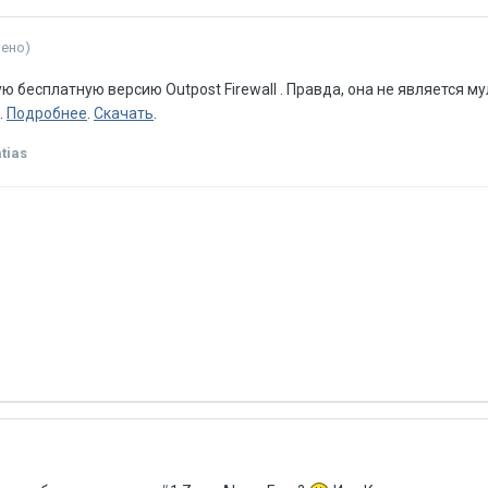
нено)
 бесплатную версию Outpost Firewall . Правда, она не является м
.
Подробнее
.
Скачать
.
tias