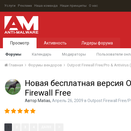
Услуги
Реклама
Наша команда
Наши принципы
О нас
Просмотр
Активность
Лидеры форума
Форумы
Календарь
Модераторы
Пользователи онл
Главная
Форумы вендоров
Outpost Firewall Free/Pro & Antivirus
Новая бесплатная версия O
Firewall Free
Автор
Matias
,
Апрель 26, 2009
в
Outpost Firewall Free/P
Страница 1 из 4
1
2
3
4
ДАЛЕЕ