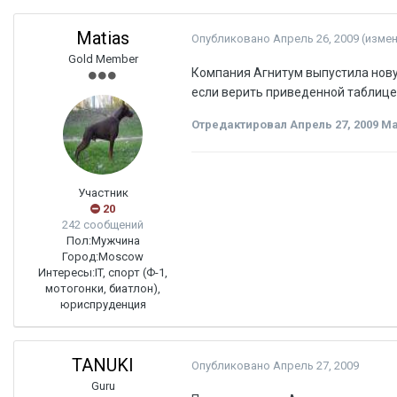
Matias
Опубликовано
Апрель 26, 2009
(изме
Gold Member
Компания Агнитум выпустила новую
если верить приведенной таблице
Отредактировал
Апрель 27, 2009
Ma
Участник
20
242 сообщений
Пол:
Мужчина
Город:
Moscow
Интересы:
IT, спорт (Ф-1,
мотогонки, биатлон),
юриспруденция
TANUKI
Опубликовано
Апрель 27, 2009
Guru