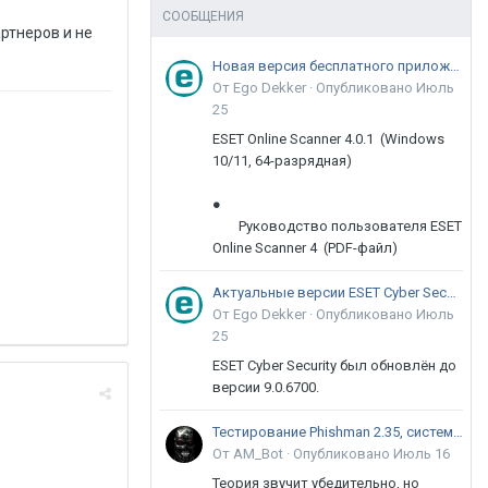
СООБЩЕНИЯ
артнеров и не
Новая версия бесплатного приложения ESET Online Scanner доступна пользователям
От Ego Dekker ·
Опубликовано
Июль
25
ESET Online Scanner 4.0.1 (Windows
10/11, 64-разрядная)
●
Руководство пользователя ESET
Online Scanner 4 (PDF-файл)
Актуальные версии ESET Cyber Security 9
От Ego Dekker ·
Опубликовано
Июль
25
ESET Cyber Security был обновлён до
версии 9.0.6700.
Тестирование Phishman 2.35, системы повышения осведомлённости пользователей в сфере ИБ
От AM_Bot ·
Опубликовано
Июль 16
Теория звучит убедительно, но