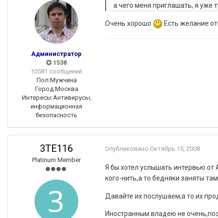
а чего меня приглашать, я уже ту
Очень хорошо
Есть желание от
Администратор
1538
10581 сообщений
Пол:
Мужчина
Город:
Москва
Интересы:
Антивирусы,
информационная
безопасность
3TE116
Опубликовано
Октябрь 15, 2008
Platinum Member
Я бы хотел услышать интервью от 
кого-нить,а то бедняки заняты та
Давайте их послушаем,а то их про
Иностранным владею не очень,поэт