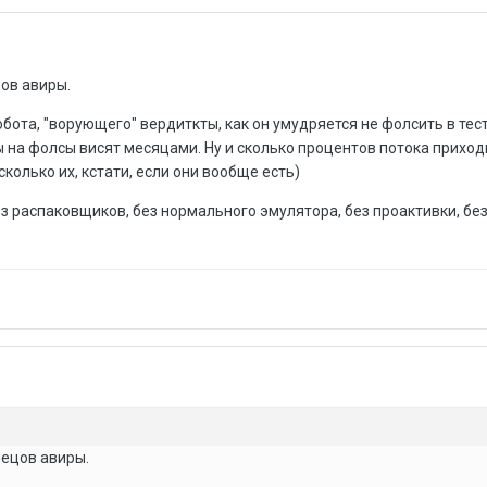
цов авиры.
бота, "ворующего" вердиткты, как он умудряется не фолсить в тест
на фолсы висят месяцами. Ну и сколько процентов потока приходи
сколько их, кстати, если они вообще есть)
з распаковщиков, без нормального эмулятора, без проактивки, без
спецов авиры.