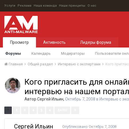
Услуги
Реклама
Наша команда
Наши принципы
О нас
Просмотр
Активность
Лидеры форума
Форумы
Календарь
Модераторы
Пользователи онл
Главная
Общий раздел
Интервью с экспертами
Кого приглас
Кого пригласить для онлай
интервью на нашем портал
Автор
Сергей Ильин
,
Октябрь 7, 2008
в
Интервью с эк
Страница 1 из 11
1
2
3
4
5
6
ДАЛЕЕ
Сергей Ильин
Опубликовано
Октябрь 7, 2008