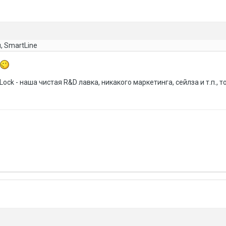
, SmartLine
eLock - наша чистая R&D лавка, никакого маркетинга, сейлза и т.п., т