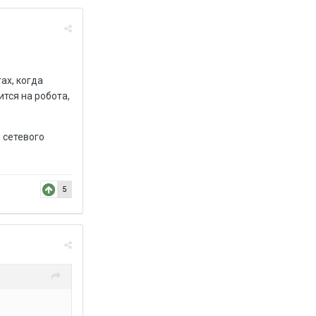
ах, когда
тся на робота,
 сетевого
5