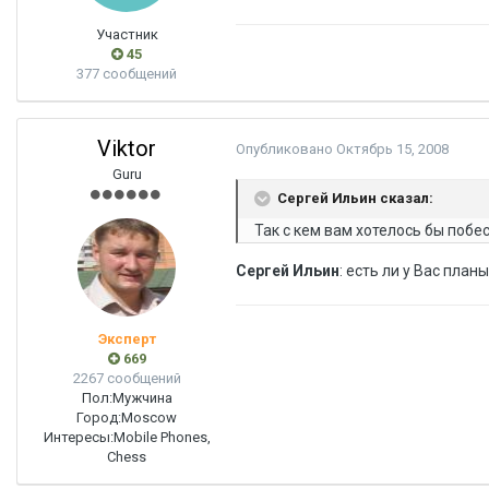
Участник
45
377 сообщений
Viktor
Опубликовано
Октябрь 15, 2008
Guru
Сергей Ильин сказал:
Так с кем вам хотелось бы побе
Сергей Ильин
: есть ли у Вас пл
Эксперт
669
2267 сообщений
Пол:
Мужчина
Город:
Moscow
Интересы:
Mobile Phones,
Chess