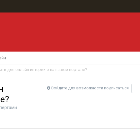
айн
ить для онлайн интервью на нашем портале?
н
Войдите для возможности подписаться
П
е?
спертами