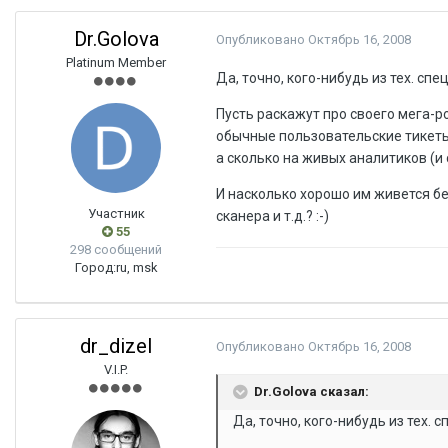
Dr.Golova
Опубликовано
Октябрь 16, 2008
Platinum Member
Да, точно, кого-нибудь из тех. спе
Пусть раскажут про своего мега-ро
обычные пользовательские тикеты 
а сколько на живых аналитиков (и 
И насколько хорошо им живется бе
Участник
сканера и т.д.? :-)
55
298 сообщений
Город:
ru, msk
dr_dizel
Опубликовано
Октябрь 16, 2008
V.I.P.
Dr.Golova сказал:
Да, точно, кого-нибудь из тех. 