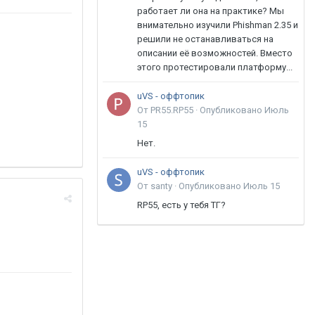
работает ли она на практике? Мы
внимательно изучили Phishman 2.35 и
решили не останавливаться на
описании её возможностей. Вместо
этого протестировали платформу...
uVS - оффтопик
От PR55.RP55 ·
Опубликовано
Июль
15
Нет.
uVS - оффтопик
От santy ·
Опубликовано
Июль 15
RP55, есть у тебя ТГ?