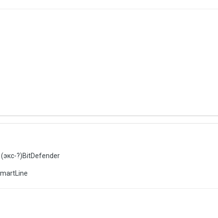
(экс-?)BitDefender
SmartLine