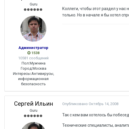
Guru
Коллеги, чтобы этот раздел у нас 
только. Но в начале я бы хотел сп
Администратор
1538
10581 сообщений
Пол:
Мужчина
Город:
Москва
Интересы:
Антивирусы,
информационная
безопасность
Сергей Ильин
Опубликовано
Октябрь 14, 2008
Guru
Так с кем вам хотелось бы побесе
Технические специалисты, аналити