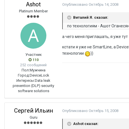
Ashot
Опубликовано
Октябрь 14, 2008
Platinum Member
Виталий Я. сказал:
по технологиям - Ашот Оганесян
а чего меня приглашать, я уже тут
кстати я уже не SmartLine, а Devic
технологии
))
Участник
110
252 сообщений
Пол:
Мужчина
Город:
DeviceLock
Интересы:
Data leak
prevention (DLP) security
software solutions
Сергей Ильин
Опубликовано
Октябрь 15, 2008
Guru
Ashot сказал: