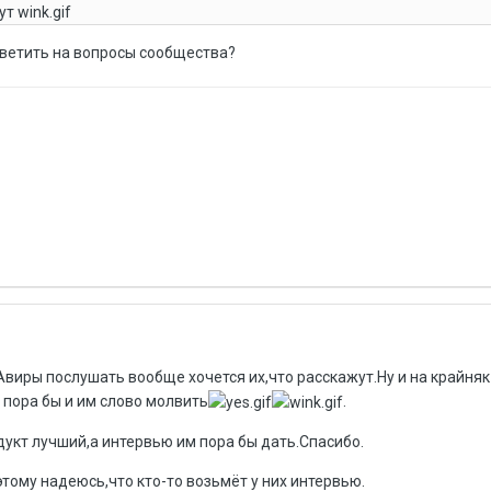
т wink.gif
ветить на вопросы сообщества?
Авиры послушать вообще хочется их,что расскажут.Ну и на крайняк
м пора бы и им слово молвить
.
дукт лучший,а интервью им пора бы дать.Спасибо.
ому надеюсь,что кто-то возьмёт у них интервью.