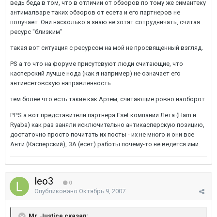
ведь беда в том, что в отличии от обзоров по тому же симантеку
антималваре таких обзоров от есета и его партнеров не
получает. Они насколько я знаю не хотят сотрудничать, считая
ресурс "близким"
такая вот ситуация с ресурсом на мой не просвященный взгляд.
PS а то что на форуме присутсвуют люди считающие, что
касперский лучше нода (как я например) не означает его
антиесетовскую направленность
тем более что есть такие как Артем, считающие ровно наоборот
P.P.S а вот представители партнера Eset компании Лета (Ham и
Ryaba) как раз заняли исключительно антикасперскую позицию,
достаточно просто почитать их посты - их не много и они все
Анти (Касперский), ЗА (есет) работы почему-то не ведется ими.
leo3
0
Опубликовано
Октябрь 9, 2007
Mr. Justice сказал: