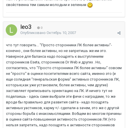
свойственна тем самым молодым и зеленым
leo3
0
Опубликовано
Октябрь 10, 2007
что тут говорить... "Просто сторонники ЛК более активны"-
конечно , они более активны, но не запретишь же им это.
Наверное для баланса надо поощрять к выступлениям
сторонников Eseta, сторонников Dr Web и других . Но,
согласитесь, что "Просто сторонники ЛК более активны" совсем
не "просто" в оценке посетителями всего сайта, именно это (и
еще солидная "генеральская форма" активных сторонников ЛК,
которые,как уже установили, более активны, чем другие)
заставляет приписывать ориентацию на ЛК. И ничего тут не
поделаешь - здесь сами выбрали эти фичи с наградами, то же
вроде бы правильно для развития сайта - надо поощрять
активных уастников, карму +/- сделали-а зачем, это же с другой
стороны борьба с инакомыслящими. Вобщем во многом причины
в оценке сайта-повышенная активность сторонников ЛК (что
нельзя запретить, надо поощрять к активности сторонников