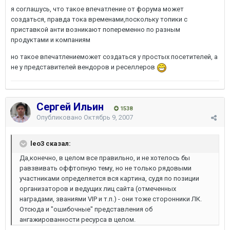
я соглашусь, что такое впечатление от форума может
создаться, правда тока временами,поскольку топики с
приставкой анти возникают попеременно по разным
продуктами и компаниям
но такое впечатлениеможет создаться у простых посетителей, а
не у представителей вендоров и реселлеров
Сергей Ильин
1538
Опубликовано
Октябрь 9, 2007
leo3 сказал:
Да,конечно, в целом все правильно, и не хотелось бы
равзвивать оффтопную тему, но не только рядовыми
участниками определяется вся картина, судя по позиции
организаторов и ведущих лиц сайта (отмеченных
наградами, званиями VIP и т.п.) - они тоже сторонники ЛК.
Отсюда и "ошибочные" представления об
ангажированности ресурса в целом.