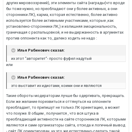
других мировоззрений), эти элементы сайта (награды(что вроде
бы тоже нужно, но преобладают они у более активных, а они-
сторонники ЛК), карма, которая естественно, более активно
используется более активными участниками, которые ,как
установлено-сторонники ЛК,) и излишняя эмоциональность,
граничащая с распальцовкой, и не выдержанность в аргументах
против оппонента как то, далеко ходить не надо :
Илья Рабинович сказал:
их этот "авторитет"- просто фуфел надутый
или
Илья Рабинович сказал:
это выставит их идиотами, коими они и являются
Такие обороты модераторам лучше бы одергивать, прекращать.
Если же желание порезвиться и оттянуться на оппоненте
преобладает, то припишут не только ЛК ориентацию, а может
что похуже. В общем , получается , что вся штука в
преобладающей активности на сайте сторонников ЛК, которыми
являются и сами организаторы сайта, отсюда и логичный вывод
- сайт ЛК ориентирован, ну это же естественно-сделать такой