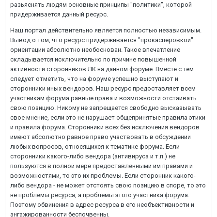
разьяснять людям основные принципы "политики", которой
придерживается данный ресурс.
Наш портал действительно является полностью независимым.
Вывод о том, что ресурс придерживается "прокасперовкой"
ориентации абсолютно необоснован. Такое впечатление
складывается исключительно по причине повышенной
активности сторонников ЛК на данном форуме. Вместе с тем
следует отметить, что на форуме успешно выступают и
сторонники иных вендоров. Наш ресурс предоставляет всем
участникам форума равные права и возможности отстаивать
свою позицию. Никому не запрещается свободно высказывать
свое мнение, если это не нарушает общепринятые правила этики
и правила форума. Сторонники всех без исключения вендоров
имеют абсолютно равное право участвовать в обсуждении
любых вопросов, относящихся к тематике форума. Если
сторонники какого-либо вендора (антивируса и т.п.) не
пользуются в полной мере предоставленными им правами и
возможностями, то это их проблемы. Если сторонник какого-
либо вендора - не может отстоять свою позицию в споре, то это
не проблемы ресурса, а проблемы этого участника форума.
Поэтому обвинения в адрес ресурса в его необъективности и
ангажированности беспочвенны.