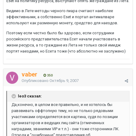
Eset на политику ресурса, выступают опять же граждане из Лета.
Видимо в Лете методы черного пиара считают наиболее
эффективными, а собственно Eset и портал антималваре
используют как разменную монету, средство для наездов.
Поэтому если честно было бы здорово, если сотрудники
российского представительства Есет начали участвовать в
жизни ресурса, а то граждане из Лета не только свой имидж
портят наездами, но Есета тоже (что абсолютно не заслужено)
vaber
350
Опубликовано
Октябрь 9, 2007
leo3 сказал:
Да,конечно, в целом все правильно, и не хотелось бы
равзвивать оффтопную тему, но не только рядовыми
участниками определяется вся картина, судя по позиции
организаторов и ведущих лиц сайта (отмеченных
наградами, званиями VIP и т.п.) - они тоже сторонники ЛК.
Отсюда и "ошибочные" представления об