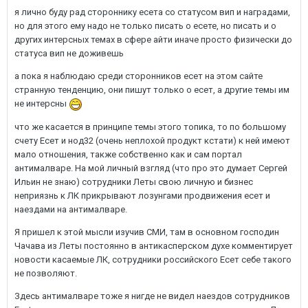
я лично буду рад стороннику есета со статусом вип и наградами,
но для этого ему надо не только писать о есете, но писать и о
других интерсных темах в сфере айти иначе просто физически до
статуса вип не доживешь
а пока я наблюдаю среди сторонников есет на этом сайте
странную тенденцию, они пишут только о есет, а другие темы им
не интерсны
что же касается в принципе темы этого топика, то по большому
счету Есет и нод32 (очень неплохой продукт кстати) к ней имеют
мало отношения, также собственно как и сам портал
антималваре. На мой личный взгляд (что про это думает Сергей
Ильин не знаю) сотрудники Леты свою личную и бизнес
неприязнь к ЛК прикрывают лозунгами продвижения есет и
наездами на антималваре.
Я пришел к этой мысли изучив СМИ, там в основном господин
Чачава из Леты постоянно в антикасперском духе комментирует
новости касаемые ЛК, сотрудники российского Есет себе такого
не позволяют.
Здесь антималваре тоже я нигде не видел наездов сотрудников