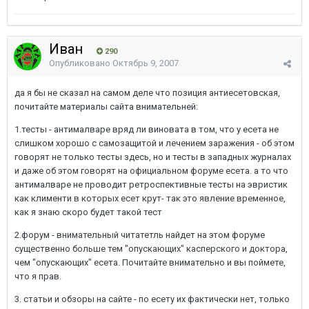
Иван
290
Опубликовано
Октябрь 9, 2007
да я бы не сказал на самом деле что позиция антиесетовская,
почитайте материалы сайта внимательней:
1.тесты - антималваре вряд ли виновата в том, что у есета не
слишком хорошо с самозащитой и лечением заражения - об этом
говорят не только тесты здесь, но и тесты в западных журналах
и даже об этом говорят на официальном форуме есета. а то что
антималваре не проводит ретроспективные тесты на эвристик
как клименти в которых есет крут- так это явление временное,
как я знаю скоро будет такой тест
2.форум - внимательный читатетль найдет на этом форуме
существенно больше тем "опускающих" касперского и доктора,
чем "опускающих" есета. Почитайте внимательно и вы поймете,
что я прав.
3. статьи и обзоры на сайте - по есету их фактически нет, только