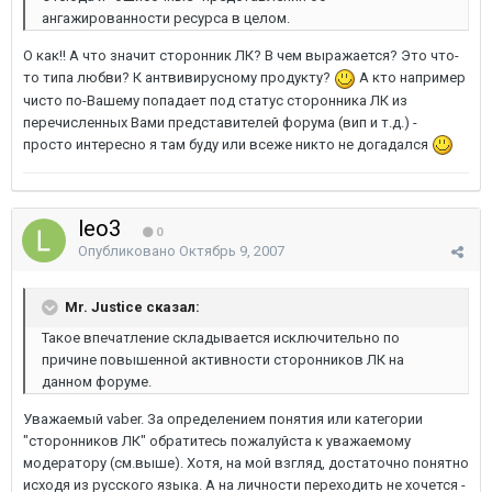
ангажированности ресурса в целом.
О как!! А что значит сторонник ЛК? В чем выражается? Это что-
то типа любви? К антвивирусному продукту?
А кто например
чисто по-Вашему попадает под статус сторонника ЛК из
перечисленных Вами представителей форума (вип и т.д.) -
просто интересно я там буду или всеже никто не догадался
leo3
0
Опубликовано
Октябрь 9, 2007
Mr. Justice сказал:
Такое впечатление складывается исключительно по
причине повышенной активности сторонников ЛК на
данном форуме.
Уважаемый vaber. За определением понятия или категории
"сторонников ЛК" обратитесь пожалуйста к уважаемому
модератору (см.выше). Хотя, на мой взгляд, достаточно понятно
исходя из русского языка. А на личности переходить не хочется -