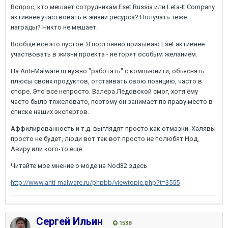
Вопрос, кто мешает сотрудникам Eset Russia или Leta-It Company
активнее участвовать в жизни ресурса? Получать теже
награды? Никто не мешает.
Вообще все это пустое. Я постоянно призываю Eset активнее
участвовать в жизни проекта - не горят особым желанием.
На Anti-Malware.ru нужно "работать" с компьюнити, объяснять
плюсы своих продуктов, отстаивать свою позицию, часто в
споре. Это все непросто. Валера Ледовской смог, хотя ему
часто было тяжеловато, поэтому он занимает по праву место в
списке наших экспертов.
Аффилированность и т.д. выглядят просто как отмазки. Халявы
просто не будет, люди вот так вот просто не полюбят Нод,
Авиру или кого-то еще.
Читайте мое мнение о моде на Nod32 здесь
http://www.anti-malware.ru/phpbb/viewtopic.php?t=3555
Сергей Ильин
1538