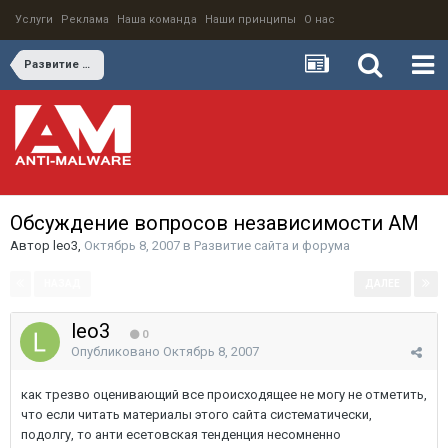
Услуги
Реклама
Наша команда
Наши принципы
О нас
Развитие сайта и форума
Обсуждение вопросов независимости АМ
Автор
leo3
,
Октябрь 8, 2007
в
Развитие сайта и форума
НАЗАД
ДАЛЕЕ
Страница 1 из 5
leo3
0
Опубликовано
Октябрь 8, 2007
как трезво оценивающий все происходящее не могу не отметить,
что если читать материалы этого сайта систематически,
подолгу, то анти есетовская тенденция несомненно