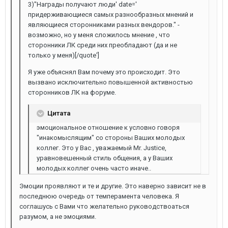
3)"Награды получают люди' date='
придерживающиеся самых разнообразных мнений и
являющиеся сторонниками разных вендоров." -
возможно, но у меня сложилось мнение , что
сторонники ЛК среди них преобладают (да и не
только у меня)[/quote']
Я уже объяснял Вам почему это происходит. Это
вызвано исключительно повышенной активностью
сторонников ЛК на форуме.
Цитата
эмоциональное отношение к условно говоря
"инакомыслящим" со стороны Ваших молодых
коллег. Это у Вас , уважаемый Mr. Justice,
уравновешенный стиль общения, а у Ваших
молодых коллег очень часто иначе..
Эмоции проявляют и те и другие. Это наверно зависит не в
последнюю очередь от темперамента человека. Я
соглашусь с Вами что желательно руководствоаться
разумом, а не эмоциями.