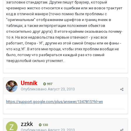
заголовке стандартам. Другие пишут браузер, который
чрезмерно жестко относится к ошибкам или же вовсе трактует
код в отличной манере (точно помню были проблемы с
"оригинальным" отображением шрифтов и границ ячеек в
таблицах, а также интерпретации положения объектов
относительно друг друга). В итоге крайним оказываюсь почему-
то я. На все недовольства первые отвечают - у нас все
работает, Опера - УГ, другие из этой самой Оперы или ее фаны -
что код УГ. В итоге мне проще, чтобы этих проблем вообще не
было, потому что разбираться каждый раз кто самый
твердолобый сильно утомляет.
Umnik
997
Опубликовано
Август 23, 2013
https://support.google.com/plus/answer/1347815?hl=en
zzkk
130
Опубликовано
Август 23, 2013