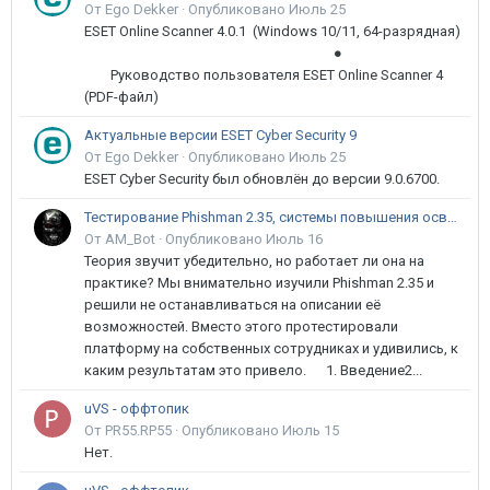
От Ego Dekker ·
Опубликовано
Июль 25
ESET Online Scanner 4.0.1 (Windows 10/11, 64-разрядная)
●
Руководство пользователя ESET Online Scanner 4
(PDF-файл)
Актуальные версии ESET Cyber Security 9
От Ego Dekker ·
Опубликовано
Июль 25
ESET Cyber Security был обновлён до версии 9.0.6700.
Тестирование Phishman 2.35, системы повышения осведомлённости пользователей в сфере ИБ
От AM_Bot ·
Опубликовано
Июль 16
Теория звучит убедительно, но работает ли она на
практике? Мы внимательно изучили Phishman 2.35 и
решили не останавливаться на описании её
возможностей. Вместо этого протестировали
платформу на собственных сотрудниках и удивились, к
каким результатам это привело. 1. Введение2...
uVS - оффтопик
От PR55.RP55 ·
Опубликовано
Июль 15
Нет.