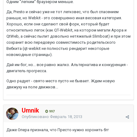
Одним "легким" браузером меньше.
Да, Presto и сейчас уже не тот легковес, что был спасением
раньше, но Webkit - это совершенно иная весовая категория.
Хорошо, если они сделают свой форк, который будет
относительно легок (как QT-Webkit, на котором мегали Арора и
QtWeb, а сейчас пылит довольно нетяжелый Slimboat) и при этом
сохранит всю передовую совместимость родительского
Вебкита (qt-webkit не полностью рендерит некоторые
новомодные страницы).
Дай им бог, но... все равно жалко. Альтернатива и конкуренция -
двигатель прогресса.
Одно радует - свято место пусто не бывает. Ждем новую
движуху на поле движков...
Umnik
997
Опубликовано
Февраль 18, 2013
Даже Опера признала, что Престо нужно хоронить бгг