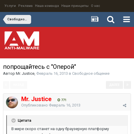
Услуги
Реклама
Наша команда
Наши принципы
О нас
Свободное общение
попрощайтесь с "Оперой"
Автор
Mr. Justice
,
Февраль 16, 2013
в
Свободное общение
НАЗАД
ДАЛЕЕ
Страница 1 из 2
Mr. Justice
771
Опубликовано
Февраль 16, 2013
Цитата
В мире скоро станет на одну браузерную платформу