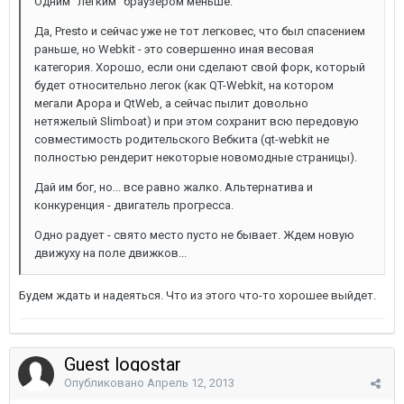
Одним "легким" браузером меньше.
Да, Presto и сейчас уже не тот легковес, что был спасением
раньше, но Webkit - это совершенно иная весовая
категория. Хорошо, если они сделают свой форк, который
будет относительно легок (как QT-Webkit, на котором
мегали Арора и QtWeb, а сейчас пылит довольно
нетяжелый Slimboat) и при этом сохранит всю передовую
совместимость родительского Вебкита (qt-webkit не
полностью рендерит некоторые новомодные страницы).
Дай им бог, но... все равно жалко. Альтернатива и
конкуренция - двигатель прогресса.
Одно радует - свято место пусто не бывает. Ждем новую
движуху на поле движков...
Будем ждать и надеяться. Что из этого что-то хорошее выйдет.
Guest logostar
Опубликовано
Апрель 12, 2013