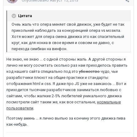
Опубликовано
Август 15, 2013
Цитата
Очеь жаль что опера меняет свой движок, уже будет не так
прикольней наблюдать за конкуренцией опера vs мозила.
Хотя может для опера смена движка это как спасительный
круг, как для нокиа в свое время и совсем не давно, с
перехода симбиан на винфон.
Не знаю, не знаю ... с одной стороны жаль. А другой стороны я
лично не могу сосчитать сколько раз нам приходилось править
код нашего сайта специально под это
убожество
чудо, чьи
разработчики плюют на общие практики и стандарты
отображения html и css. Я даже про JS уже не заикаюсь ... Вот и
приходится тысячам разработчиков заниматься любовью с
сайтами, чтобы жалкие 2-5% любителей уникального движка
посмотрели сайт таким же, как все остальные,
нормальные
пользователи
.
Поэтому аминь ... я лично выпью за кончину этого движка пива
как-нибудь.