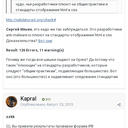
чудо, чьи разработчики плюют на общие практики и
стандарты отображения html и css.
http://validator.w3.org/check#
Сергей Ильин
, это надо же так заблуждаться. Это разработчики
anti-malware.ru плюют на стандарты отображения html и css.
Доказательства?
Вот они
:
Result: 126 Errors, 11 warning(s)
Почему же тогда все шишки падают на Opera? Да потому что
таких "плюющих" на стандарты разработчиков, которые
следуют "общим практикам", подавляющее большинство. Вот
оно (это большинство) и задавливает следование стандартам.
Kapral
311
Опубликовано
Август 23, 2013
zzkk
))), Вы привели результаты проверки форума IPB