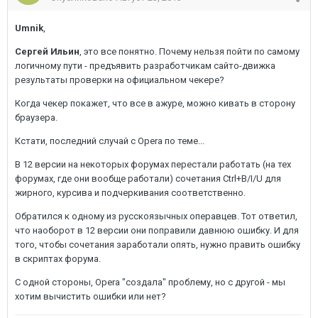
Umnik
,
Сергей Ильин
, это все понятно. Почему нельзя пойти по самому
логичному пути - предъявить разработчикам сайто-движка
результаты проверки на официальном чекере?
Когда чекер покажет, что все в ажуре, можно кивать в сторону
браузера.
Кстати, последний случай с Opera по теме...
В 12 версии на некоторых форумах перестали работать (на тех
форумах, где они вообще работали) сочетания Ctrl+B/I/U для
жирного, курсива и подчеркивания соответственно.
Обратился к одному из русскоязычных операвцев. Тот ответил,
что наоборот в 12 версии они поправили давнюю ошибку. И для
того, чтобы сочетания заработали опять, нужно править ошибку
в скриптах форума.
С одной стороны, Opera "создала" проблему, но с другой - мы
хотим вычистить ошибки или нет?