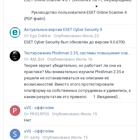
●
Руководство пользователя ESET Online Scanner 4
(PDF-файл)
Актуальные версии ESET Cyber Security 9
От Ego Dekker ·
Опубликовано
Июль 25
ESET Cyber Security был обновлён до версии 9.0.6700.
Тестирование Phishman 2.35, системы повышения осведомлённости пользователей в сфере ИБ
От AM_Bot ·
Опубликовано
Июль 16
Теория звучит убедительно, но работает ли она на
практике? Мы внимательно изучили Phishman 2.35 и
решили не останавливаться на описании её
возможностей. Вместо этого протестировали
платформу на собственных сотрудниках и удивились, к
каким результатам это привело. 1. Введение2...
uVS - оффтопик
От PR55.RP55 ·
Опубликовано
Июль 15
Нет.
uVS - оффтопик
От santy ·
Опубликовано
Июль 15