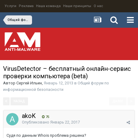
Услуги
Реклама
Наша команда
Наши принципы
О нас
Общий форум по информационной безопасности
VirusDetector – бесплатный онлайн-сервис
проверки компьютера (beta)
Автор
Сергей Ильин
,
Январь 12, 2013
в
Общий форум по
информационной безопасности
НАЗАД
ДАЛЕЕ
Страница 8 из 8
akoK
75
Опубликовано
Январь 22, 2017
Судя по данным Whois проблема решена?