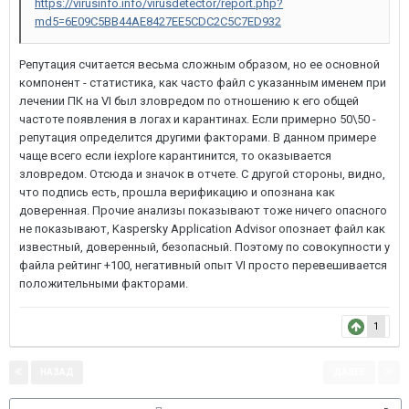
https://virusinfo.info/virusdetector/report.php?
md5=6E09C5BB44AE8427EE5CDC2C5C7ED932
Репутация считается весьма сложным образом, но ее основной
компонент - статистика, как часто файл с указанным именем при
лечении ПК на VI был зловредом по отношению к его общей
частоте появления в логах и карантинах. Если примерно 50\50 -
репутация определится другими факторами. В данном примере
чаще всего если iexplore карантинится, то оказывается
зловредом. Отсюда и значок в отчете. С другой стороны, видно,
что подпись есть, прошла верификацию и опознана как
доверенная. Прочие анализы показывают тоже ничего опасного
не показывают, Kaspersky Application Advisor опознает файл как
известный, доверенный, безопасный. Поэтому по совокупности у
файла рейтинг +100, негативный опыт VI просто перевешивается
положительными факторами.
1
НАЗАД
ДАЛЕЕ
Страница 8 из 8