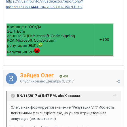
https://virusinfo.info/virusdetector/report.php?
md5=6E09C5BB44AE8427EE5CDC2C5C7ED932
Зайцев Олег
402
Опубликовано
Декабрь 3, 2017
В 9/11/2017 at 5:47 PM, akoK сказал:
Олег, а как формируется значение "Репутация VI"? Ибо есть
легитимный файл iexplore.exe, но у него отрицательная
репутация (см. вложение)