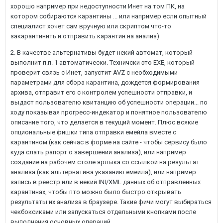
хорошо например при недоступности Инет на том ПК, на
котором собираются карантины ... или например если опытный
специалист хочет сам вручную или скриптом что-то
закарантинить и отправить карантин на анализ)
2. В качестве альтернативы будет некий автомат, который
выполнит п.п. 1 автоматически. Техничски это EXE, который
проверит связь с Инет, запустит AVZ с необходимыми
параметрами для сбора карантина, дождется формирования
архива, отправит его с контролем успешности отправки, и
выдаст пользователю квитанцию об успешности операции... по
ходу показывая прогресс-индекатор и понятное пользователю
описание того, что делается в текущий момент. Плюс всякие
опциональные фишки типа отправки емейла вместе с
карантином (как сейчас в форме на сайте - чтобы сервису было
куда слать рапорт о завершении анализа), или например
создание на рабочем столе ярлыка со ссылкой на результат
анализа (как альтернатива указанию емейла), или например
запись в реестр или в некий INI/XML данных об отправленных
карантинах, чтобы пто можно было быстро открывать
результаты их анализа в браузере. Такие фичи могут выбираться
чекбоксиками или запускаться отдельными кнопками после
выполнения основных операций.