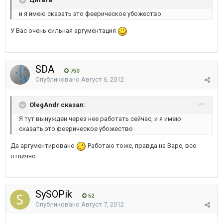
и я имею сказать это феерическое убожество
У Вас очень сильная аргументация
SDA
750
Опубликовано
Август 6, 2012
OlegAndr сказал:
Я тут вынужден через нее работать сейчас, и я имею
сказать это феерическое убожество
Да аргументировано
Работаю тоже, правда на Варе, все
отлично.
SySOPik
52
Опубликовано
Август 7, 2012