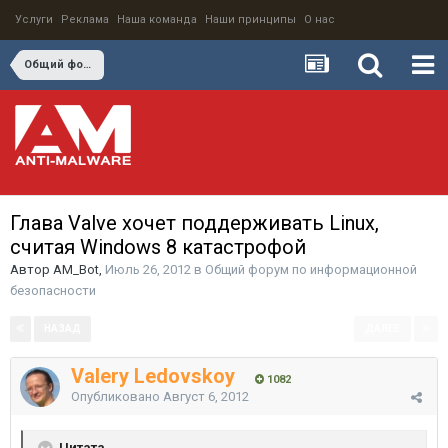
Услуги
Реклама
Наша команда
Наши принципы
О нас
Общий форум по информационной безопасности
Глава Valve хочет поддерживать Linux,
считая Windows 8 катастрофой
Автор
AM_Bot
,
Июль 26, 2012
в
Общий форум по информационной
безопасности
НАЗАД
ДАЛЕЕ
Страница 3 из 3
Valery Ledovskoy
1082
Опубликовано
Август 6, 2012
Цитата