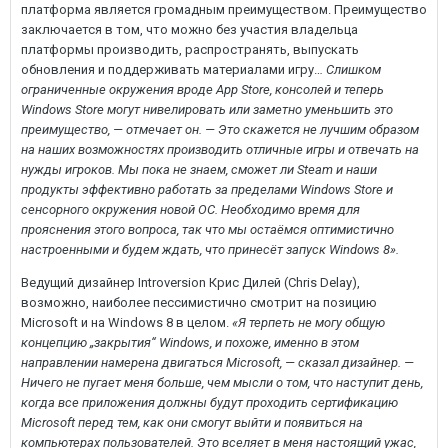
платформа является громадным преимуществом. Преимущество
заключается в том, что можно без участия владельца
платформы производить, распространять, выпускать
обновления и поддерживать материалами игру…
Слишком
ограниченные окружения вроде App Store, консолей и теперь
Windows Store могут нивелировать или заметно уменьшить это
преимущество, — отмечает он. — Это скажется не лучшим образом
на наших возможностях производить отличные игры и отвечать на
нужды игроков. Мы пока не знаем, сможет ли Steam и наши
продукты эффективно работать за пределами Windows Store и
сенсорного окружения новой ОС. Необходимо время для
прояснения этого вопроса, так что мы остаёмся оптимистично
настроенными и будем ждать, что принесёт запуск Windows 8».
Ведущий дизайнер Introversion Крис Дилей (Chris Delay),
возможно, наиболее пессимистично смотрит на позицию
Microsoft и на Windows 8 в целом.
«Я терпеть не могу общую
концепцию „закрытия“ Windows, и похоже, именно в этом
направлении намерена двигаться Microsoft, — сказал дизайнер. —
Ничего не пугает меня больше, чем мысли о том, что наступит день,
когда все приложения должны будут проходить сертификацию
Microsoft перед тем, как они смогут выйти и появиться на
компьютерах пользователей. Это вселяет в меня настоящий ужас,