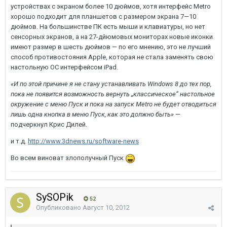
устройствах с экраном более 10 дюймов, хотя интерфейс Metro
хорошо подходит для планшетов с размером экрана 7—10
дюймов. На большинстве ПК есть мыши и клавиатуры, но нет
сенсорных экранов, а на 27-дйюмовых мониторах новые иконки
имеют размер в шесть дюймов — по его мнению, это не лучший
способ противостояния Apple, которая не стала заменять свою
настольную ОС интерфейсом iPad.
«И по этой причине я не стану устанавливать Windows 8 до тех пор,
пока не появится возможность вернуть „классическое“ настольное
окружение с меню Пуск и пока на запуск Metro не будет отводиться
лишь одна кнопка в меню Пуск, как это должно быть»
—
подчеркнул Крис Дилей.
и т.д.
http://www.3dnews.ru/software-news
Во всем виноват злополучный Пуск
SySOPik
52
Опубликовано
Август 10, 2012