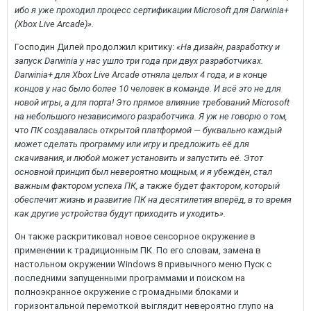
ибо я уже проходил процесс сертификации Microsoft для Darwinia+
(Xbox Live Arcade)».
Господин Дилей продолжил критику:
«На дизайн, разработку и
запуск Darwinia у нас ушло три года при двух разработчиках.
Darwinia+ для Xbox Live Arcade отняла целых 4 года, и в конце
концов у нас было более 10 человек в команде. И всё это не для
новой игры, а для порта! Это прямое влияние требований Microsoft
на небольшого независимого разработчика. Я уж не говорю о том,
что ПК создавалась открытой платформой — буквально каждый
может сделать программу или игру и предложить её для
скачивания, и любой может установить и запустить её. Этот
основной принцип был невероятно мощным, и я убеждён, стал
важным фактором успеха ПК, а также будет фактором, который
обеспечит жизнь и развитие ПК на десятилетия вперёд, в то время
как другие устройства будут приходить и уходить».
Он также раскритиковал новое сенсорное окружение в
применении к традиционным ПК. По его словам, замена в
настольном окружении Windows 8 привычного меню Пуск с
последними запущенными программами и поиском на
полноэкранное окружение с громадными блоками и
горизонтальной перемоткой выглядит невероятно глупо на