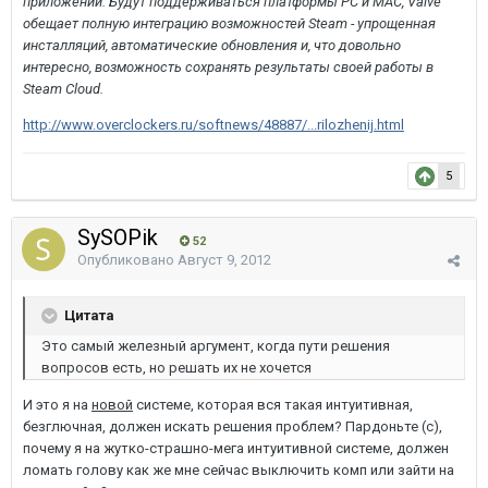
приложений. Будут поддерживаться платформы PC и MAC, Valve
обещает полную интеграцию возможностей Steam - упрощенная
инсталляций, автоматические обновления и, что довольно
интересно, возможность сохранять результаты своей работы в
Steam Cloud.
http://www.overclockers.ru/softnews/48887/...rilozhenij.html
5
SySOPik
52
Опубликовано
Август 9, 2012
Цитата
Это самый железный аргумент, когда пути решения
вопросов есть, но решать их не хочется
И это я на
новой
системе, которая вся такая интуитивная,
безглючная, должен искать решения проблем? Пардоньте (с),
почему я на жутко-страшно-мега интуитивной системе, должен
ломать голову как же мне сейчас выключить комп или зайти на