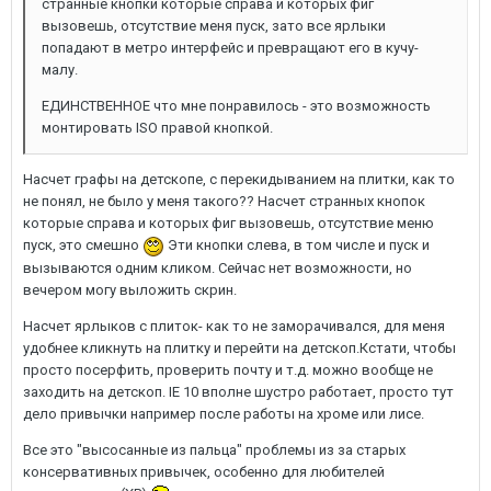
странные кнопки которые справа и которых фиг
вызовешь, отсутствие меня пуск, зато все ярлыки
попадают в метро интерфейс и превращают его в кучу-
малу.
ЕДИНСТВЕННОЕ что мне понравилось - это возможность
монтировать ISO правой кнопкой.
Насчет графы на детскопе, с перекидыванием на плитки, как то
не понял, не было у меня такого?? Насчет странных кнопок
которые справа и которых фиг вызовешь, отсутствие меню
пуск, это смешно
Эти кнопки слева, в том числе и пуск и
вызываются одним кликом. Сейчас нет возможности, но
вечером могу выложить скрин.
Насчет ярлыков с плиток- как то не заморачивался, для меня
удобнее кликнуть на плитку и перейти на детскоп.Кстати, чтобы
просто посерфить, проверить почту и т.д. можно вообще не
заходить на детскоп. IE 10 вполне шустро работает, просто тут
дело привычки например после работы на хроме или лисе.
Все это "высосанные из пальца" проблемы из за старых
консервативных привычек, особенно для любителей