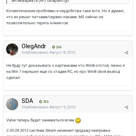
антиквариата (ХР) facepalm.gif
Косметические проблемы и неудобства таки есть. Но я думаю,
что их решат патчами/сервис-паками. MS сейчас не
позволительно терять клиентов.
OlegAndr
236
Опубликовано
Август 8, 2012
Не буду тут доказывать c картинками что Win8-отстой, лично я
на Win 7 перешел еще со стадии RC, но про Win8 свой вывод
сделал.
SDA
750
Опубликовано
Август 9, 2012
Valve теперь будет заниматься всем
С 05.09.2012 система Steam начинает продажу неигровых