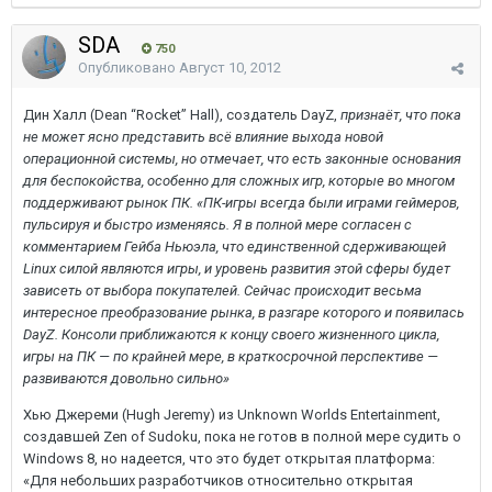
SDA
750
Опубликовано
Август 10, 2012
Дин Халл (Dean “Rocket” Hall), создатель DayZ,
признаёт, что пока
не может ясно представить всё влияние выхода новой
операционной системы, но отмечает, что есть законные основания
для беспокойства, особенно для сложных игр, которые во многом
поддерживают рынок ПК. «ПК-игры всегда были играми геймеров,
пульсируя и быстро изменяясь. Я в полной мере согласен с
комментарием Гейба Ньюэла, что единственной сдерживающей
Linux силой являются игры, и уровень развития этой сферы будет
зависеть от выбора покупателей. Сейчас происходит весьма
интересное преобразование рынка, в разгаре которого и появилась
DayZ. Консоли приближаются к концу своего жизненного цикла,
игры на ПК — по крайней мере, в краткосрочной перспективе —
развиваются довольно сильно»
Хью Джереми (Hugh Jeremy) из Unknown Worlds Entertainment,
создавшей Zen of Sudoku, пока не готов в полной мере судить о
Windows 8, но надеется, что это будет открытая платформа:
«Для небольших разработчиков относительно открытая