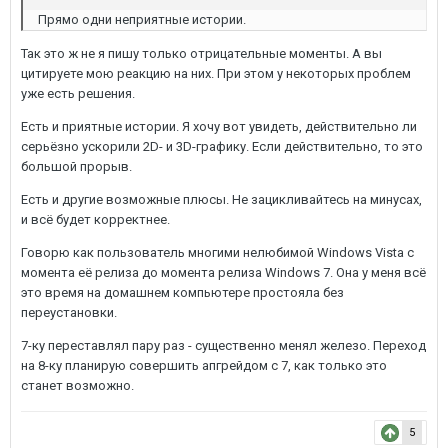
Прямо одни неприятные истории.
Так это ж не я пишу только отрицательные моменты. А вы
цитируете мою реакцию на них. При этом у некоторых проблем
уже есть решения.
Есть и приятные истории. Я хочу вот увидеть, действительно ли
серьёзно ускорили 2D- и 3D-графику. Если действительно, то это
большой прорыв.
Есть и другие возможные плюсы. Не зацикливайтесь на минусах,
и всё будет корректнее.
Говорю как пользователь многими нелюбимой Windows Vista с
момента её релиза до момента релиза Windows 7. Она у меня всё
это время на домашнем компьютере простояла без
переустановки.
7-ку переставлял пару раз - существенно менял железо. Переход
на 8-ку планирую совершить апгрейдом с 7, как только это
станет возможно.
5