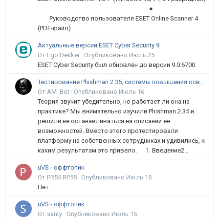
●
Руководство пользователя ESET Online Scanner 4
(PDF-файл)
Актуальные версии ESET Cyber Security 9
От Ego Dekker ·
Опубликовано
Июль 25
ESET Cyber Security был обновлён до версии 9.0.6700.
Тестирование Phishman 2.35, системы повышения осведомлённости пользователей в сфере ИБ
От AM_Bot ·
Опубликовано
Июль 16
Теория звучит убедительно, но работает ли она на
практике? Мы внимательно изучили Phishman 2.35 и
решили не останавливаться на описании её
возможностей. Вместо этого протестировали
платформу на собственных сотрудниках и удивились, к
каким результатам это привело. 1. Введение2...
uVS - оффтопик
От PR55.RP55 ·
Опубликовано
Июль 15
Нет.
uVS - оффтопик
От santy ·
Опубликовано
Июль 15