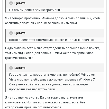
Цитата
На самом деле я вам не противник
Я не говорю противник. Измены должны быть плавными, чтоб
ассимилироваться к новым веяниям и изыскам.
Цитата
Всё это делается с помощью Поиска в новых кнопочках
Надо было вместо меню старт сделать большое меню поиска,
том команд и слов для поиска. Зачем какое-то привычное
графическое меню.
Цитата
Говорю как пользователь многими нелюбимой Windows
Vista с момента её релиза до момента релиза Windows 7.
Она у меня всё это время на домашнем компьютере
простояла без переустановки.
Я не противник висты. Да она тормознута, местами
глючноватая. Но там есть множество новшеств, без
отторжения привычного интерфейса.