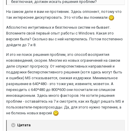
безглючная, должен искать решения проблем?
На самом деле я вам не противник. Здесь оппонент, потому что
так интереснее дискутировать. Это чтобы вы понимали
Абсолютно интуитивных и безглючных систем не бывает.
Вспомните свой первый опыт работы с Windows. Какая это
версия была? Сколько вы с ней натерпелись. Потом постепенно
дойдите до 7 и 8.
И это не поиск решения проблем, это способ восприятия
нововведений, скорее. Многие из новых ограничений на самом
деле служат прогрессу. От неперспективных направлений и
поддержки бесперспективного решения (хотя здесь могут быть
и ошибки) MS отказывается, снижая издержки. Минимальное
разрешение в 640*480 - это тоже уже, извините, моветон. А
переходить с 640*480 до 800*600 они посчитали не слишком
инновационным. Здесь много факторов. Не хотите решения
проблем - оставайтесь на 7 и смотрите, как их будут решать MS и
пользователи-первопроходцы. Да, для этого нужно терпение, а
не болезнь новых версий
Цитата