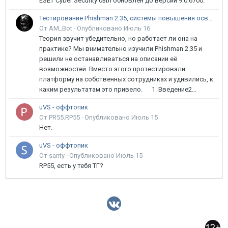
ESET Cyber Security был обновлён до версии 9.0.6700.
Тестирование Phishman 2.35, системы повышения осведомлённости пользователей в сфере ИБ
От AM_Bot ·
Опубликовано
Июль 16
Теория звучит убедительно, но работает ли она на
практике? Мы внимательно изучили Phishman 2.35 и
решили не останавливаться на описании её
возможностей. Вместо этого протестировали
платформу на собственных сотрудниках и удивились, к
каким результатам это привело. 1. Введение2...
uVS - оффтопик
От PR55.RP55 ·
Опубликовано
Июль 15
Нет.
uVS - оффтопик
От santy ·
Опубликовано
Июль 15
RP55, есть у тебя ТГ?