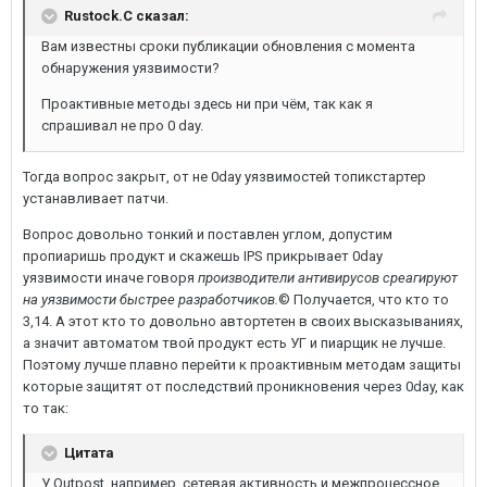
Rustock.C сказал:
Вам известны сроки публикации обновления с момента
обнаружения уязвимости?
Проактивные методы здесь ни при чём, так как я
спрашивал не про 0 day.
Тогда вопрос закрыт, от не 0day уязвимостей топикстартер
устанавливает патчи.
Вопрос довольно тонкий и поставлен углом, допустим
пропиаришь продукт и скажешь IPS прикрывает 0day
уязвимости иначе говоря
производители антивирусов среагируют
на уязвимости быстрее разработчиков.
© Получается, что кто то
3,14. А этот кто то довольно автортетен в своих высказываниях,
а значит автоматом твой продукт есть УГ и пиарщик не лучше.
Поэтому лучше плавно перейти к проактивным методам защиты
которые защитят от последствий проникновения через 0day, как
то так:
Цитата
У Outpost, например, сетевая активность и межпроцессное