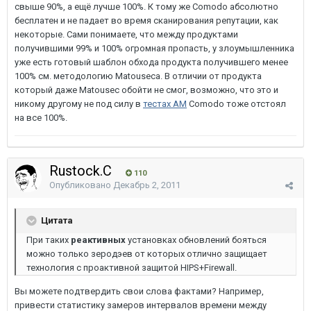
свыше 90%, а ещё лучше 100%. К тому же Comodo абсолютно
бесплатен и не падает во время сканирования репутации, как
некоторые. Сами понимаете, что между продуктами
получившими 99% и 100% огромная пропасть, у злоумышленника
уже есть готовый шаблон обхода продукта получившего менее
100% см. методологию Matouseca. В отличии от продукта
который даже Matousec обойти не смог, возможно, что это и
никому другому не под силу в
тестах АМ
Comodo тоже отстоял
на все 100%.
Rustock.C
110
Опубликовано
Декабрь 2, 2011
Цитата
При таких
реактивных
установках обновлений бояться
можно только зеродэев от которых отлично защищает
технология с проактивной защитой HIPS+Firewall.
Вы можете подтвердить свои слова фактами? Например,
привести статистику замеров интервалов времени между