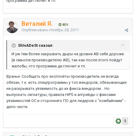
программа де глючит и тп.
Виталий Я.
859
Опубликовано
Ноябрь 28, 2011
ShIvADeSt сказал:
И уж тем более закрывать дыры на уровне АВ себе дороже
(в смысле производителю АВ), так как после этого пойдут
жалобы, что программа де глючит и тп.
Вранье. Сообщать про эксплойты производитель не всегда
обязан, т.к. есть спецпрограммы у топ вендоров, обязывающие
не раскрывать уязвимость до их фикса вендором... Но
выпускать сигнатуры, правила HIPS и апгрейды с фиксами
уязвимостей ОС и стороннего ПО для лидеров с "комбайнами" -
дело чести.
5