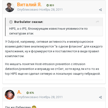
Виталий Я.
859
Опубликовано
Ноябрь 28, 2011
Burbulator сказал:
HIPS, а о IPS, блокируещем известные уязвимости по
сигнатурам атак
У Outpost, например, сетевая активность и межпроцессное
взаимодействие анализируются "в одном флаконе" для каждого
приложения, ну и формируются и поставляются в виде правил
комплектом.
Но мешать понятия Host-intrusion prevention с intrusion
detection/prevention и вправду не стОит, хотя вряд ли кто-то из
top HIPS еще не сделал сетевую и локальную защиту гибридной.
A.
876
Опубликовано
Ноябрь 28, 2011
Где же Рабинович