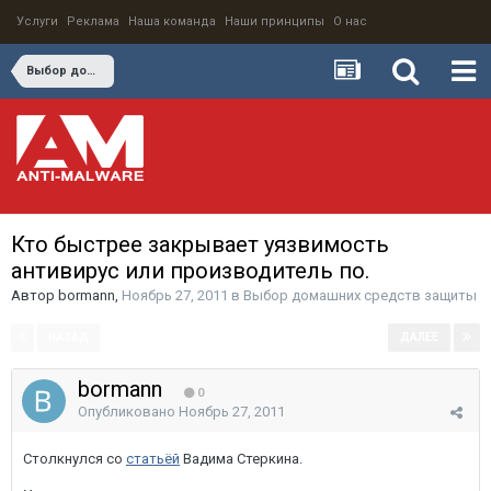
Услуги
Реклама
Наша команда
Наши принципы
О нас
Выбор домашних средств защиты
Кто быстрее закрывает уязвимость
антивирус или производитель по.
Автор
bormann
,
Ноябрь 27, 2011
в
Выбор домашних средств защиты
НАЗАД
ДАЛЕЕ
Страница 1 из 2
bormann
0
Опубликовано
Ноябрь 27, 2011
Столкнулся со
статьёй
Вадима Стеркина.