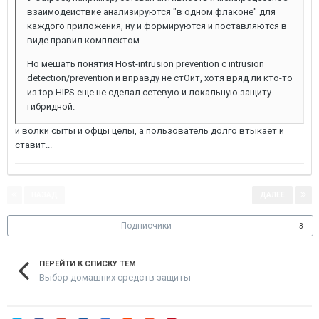
взаимодействие анализируются "в одном флаконе" для
каждого приложения, ну и формируются и поставляются в
виде правил комплектом.
Но мешать понятия Host-intrusion prevention с intrusion
detection/prevention и вправду не стОит, хотя вряд ли кто-то
из top HIPS еще не сделал сетевую и локальную защиту
гибридной.
и волки сыты и офцы целы, а пользователь долго втыкает и
ставит...
НАЗАД
ДАЛЕЕ
Страница 1 из 2
Подписчики
3
ПЕРЕЙТИ К СПИСКУ ТЕМ
Выбор домашних средств защиты