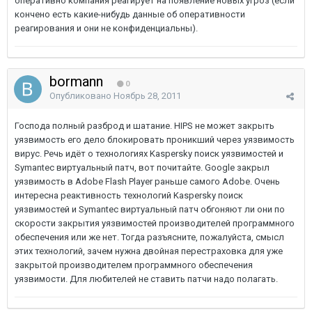
оперативно компания реагирует на появление новых угроз (если
кончено есть какие-нибудь данные об оперативности
реагирования и они не конфиденциальны).
bormann
0
Опубликовано
Ноябрь 28, 2011
Господа полный разброд и шатание. HIPS не может закрыть
уязвимость его дело блокировать проникший через уязвимость
вирус. Речь идёт о технологиях Kaspersky поиск уязвимостей и
Symantec виртуальный патч, вот почитайте. Google закрыл
уязвимость в Adobe Flash Player раньше самого Adobe. Очень
интересна реактивность технологий Kaspersky поиск
уязвимостей и Symantec виртуальный патч обгоняют ли они по
скорости закрытия уязвимостей производителей программного
обеспечения или же нет. Тогда разъясните, пожалуйста, смысл
этих технологий, зачем нужна двойная перестраховка для уже
закрытой производителем программного обеспечения
уязвимости. Для любителей не ставить патчи надо полагать.