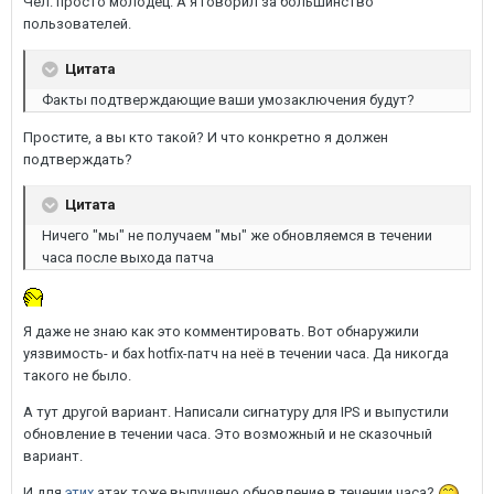
Чел. просто молодец. А я говорил за большинство
пользователей.
Цитата
Факты подтверждающие ваши умозаключения будут?
Простите, а вы кто такой? И что конкретно я должен
подтверждать?
Цитата
Ничего "мы" не получаем "мы" же обновляемся в течении
часа после выхода патча
Я даже не знаю как это комментировать. Вот обнаружили
уязвимость- и бах hotfix-патч на неё в течении часа. Да никогда
такого не было.
А тут другой вариант. Написали сигнатуру для IPS и выпустили
обновление в течении часа. Это возможный и не сказочный
вариант.
И для
этих
атак тоже выпущено обновление в течении часа?