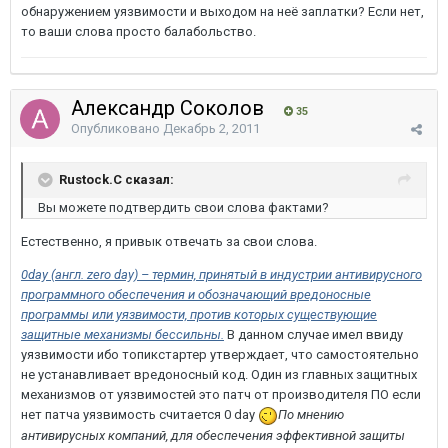
обнаружением уязвимости и выходом на неё заплатки? Если нет,
то ваши слова просто балабольство.
Александр Соколов
35
Опубликовано
Декабрь 2, 2011
Rustock.C сказал:
Вы можете подтвердить свои слова фактами?
Естественно, я привык отвечать за свои слова.
0day (англ. zero day) – термин, принятый в индустрии антивирусного
программного обеспечения и обозначающий вредоносные
программы или уязвимости, против которых существующие
защитные механизмы бессильны.
В данном случае имел ввиду
уязвимости ибо топикстартер утверждает, что самостоятельно
не устанавливает вредоносный код. Один из главных защитных
механизмов от уязвимостей это патч от производителя ПО если
нет патча уязвимость считается 0 day
По мнению
антивирусных компаний, для обеспечения эффективной защиты