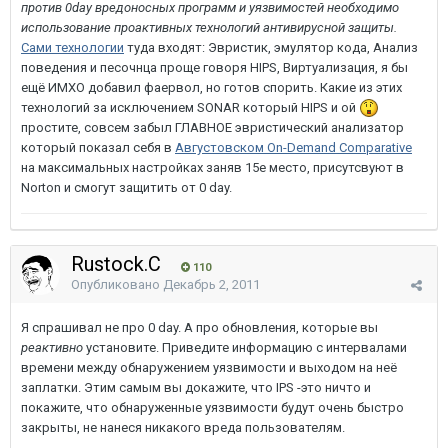
против 0day вредоносных программ и уязвимостей необходимо
использование проактивных технологий антивирусной защиты.
Сами технологии
туда входят: Эвристик, эмулятор кода, Анализ
поведения и песочнца проще говоря HIPS, Виртуализация, я бы
ещё ИМХО добавил фаервол, но готов спорить. Какие из этих
технологий за исключением SONAR который HIPS и ой
простите, совсем забыл ГЛАВНОЕ эвристический анализатор
который показал себя в
Августовском On-Demand Comparative
на максимальных настройках заняв 15е место, присутсвуют в
Norton и смогут защитить от 0 day.
Rustock.C
110
Опубликовано
Декабрь 2, 2011
Я спрашивал не про 0 day. А про обновления, которые вы
реактивно
установите. Приведите информацию с интервалами
времени между обнаружением уязвимости и выходом на неё
заплатки. Этим самым вы докажите, что IPS -это ничто и
покажите, что обнаруженные уязвимости будут очень быстро
закрыты, не нанеся никакого вреда пользователям.