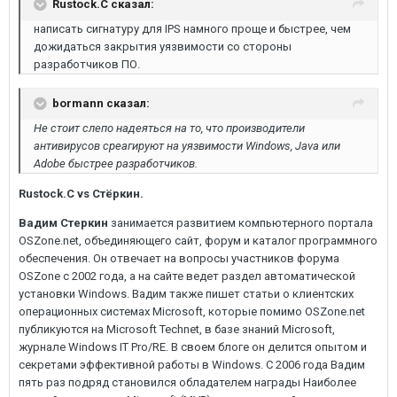
Rustock.C сказал:
написать сигнатуру для IPS намного проще и быстрее, чем
дожидаться закрытия уязвимости со стороны
разработчиков ПО.
bormann сказал:
Не стоит слепо надеяться на то, что производители
антивирусов среагируют на уязвимости Windows, Java или
Adobe быстрее разработчиков.
Rustock.C vs Стёркин.
Вадим Стеркин
занимается развитием компьютерного портала
OSZone.net, объединяющего сайт, форум и каталог программного
обеспечения. Он отвечает на вопросы участников форума
OSZone с 2002 года, а на сайте ведет раздел автоматической
установки Windows. Вадим также пишет статьи о клиентских
операционных системах Microsoft, которые помимо OSZone.net
публикуются на Microsoft Technet, в базе знаний Microsoft,
журнале Windows IT Pro/RE. В своем блоге он делится опытом и
секретами эффективной работы в Windows. С 2006 года Вадим
пять раз подряд становился обладателем награды Наиболее