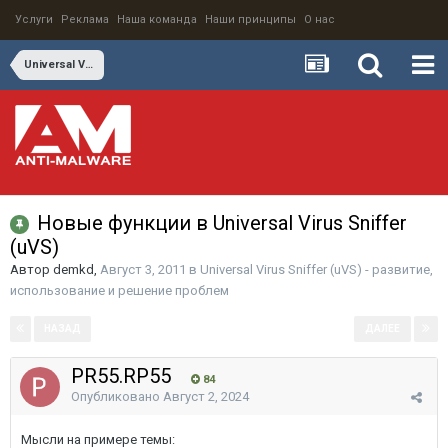
Услуги
Реклама
Наша команда
Наши принципы
О нас
Universal Virus Sniffer (uVS) - развитие, использование и решение проблем
Новые функции в Universal Virus Sniffer
(uVS)
Автор
demkd
,
Август 3, 2011
в
Universal Virus Sniffer (uVS) - развитие,
использование и решение проблем
НАЗАД
ДАЛЕЕ
Страница 66 из 68
PR55.RP55
84
Опубликовано
Август 2, 2024
Мысли на примере темы: