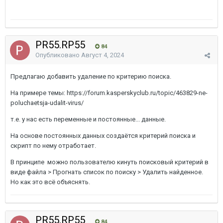
PR55.RP55
84
Опубликовано
Август 4, 2024
Предлагаю добавить удаление по критерию поиска.
На примере темы: https://forum.kasperskyclub.ru/topic/463829-ne-
poluchaetsja-udalit-virus/
т.е. у нас есть переменные и постоянные... данные.
На основе постоянных данных создаётся критерий поиска и
скрипт по нему отработает.
В принципе можно пользователю кинуть поисковый критерий в
виде файла > Прогнать список по поиску > Удалить найденное.
Но как это всё объяснять.
PR55.RP55
84