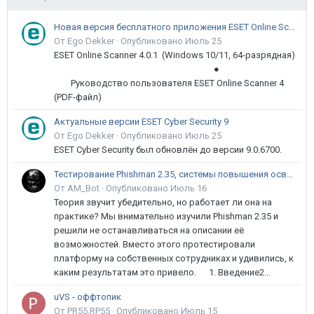
Новая версия бесплатного приложения ESET Online Scanner доступна пользователям
От Ego Dekker ·
Опубликовано
Июль 25
ESET Online Scanner 4.0.1 (Windows 10/11, 64-разрядная)
●
Руководство пользователя ESET Online Scanner 4
(PDF-файл)
Актуальные версии ESET Cyber Security 9
От Ego Dekker ·
Опубликовано
Июль 25
ESET Cyber Security был обновлён до версии 9.0.6700.
Тестирование Phishman 2.35, системы повышения осведомлённости пользователей в сфере ИБ
От AM_Bot ·
Опубликовано
Июль 16
Теория звучит убедительно, но работает ли она на
практике? Мы внимательно изучили Phishman 2.35 и
решили не останавливаться на описании её
возможностей. Вместо этого протестировали
платформу на собственных сотрудниках и удивились, к
каким результатам это привело. 1. Введение2...
uVS - оффтопик
От PR55.RP55 ·
Опубликовано
Июль 15