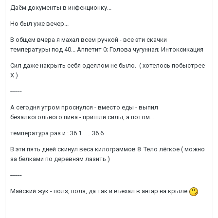
Даём документы в инфекционку...
Но был уже вечер...
В общем вчера я махал всем ручкой - все эти скачки
температуры под 40... Аппетит 0; Голова чугунная; Интоксикация
Сил даже накрыть себя одеялом не было. ( хотелось побыстрее
Х )
------
А сегодня утром проснулся - вместо еды - выпил
безалкогольного пива - пришли силы, а потом...
температура раз и : 36.1 ... 36.6
В эти пять дней скинул веса килограммов 8 Тело лёгкое ( можно
за белками по деревням лазить )
------
Майский жук - полз, полз, да так и въехал в ангар на крыле