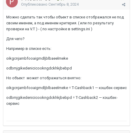
Опубликовано
Сентябрь 8, 2024
Можно сделать так чтобы объект в списке отображался не под
своим именем, а под именем критерия. ( или по результату
проверки на V.T ) - ( по настройке в settings.ini )
Для чего?
Например в списке есть:
oikgcnjambfooaigmdljblbaeelmeke
odbmjgikedenicicookngdckhkjbebpd
Но объект может отображаться внятно:
oikgcnjambfooaigmdljblbaeelmeke = T-Сashback1 — кэшбэк-сервис
odbmjgikedenicicookngdckhkjbebpd = T-Сashback2 — кэшбэк-
сервис