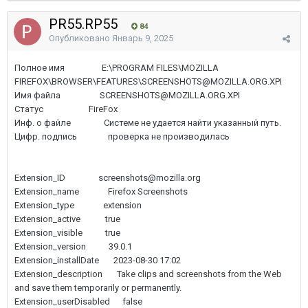
PR55.RP55
84
Опубликовано
Январь 9, 2025
Полное имя E:\PROGRAM FILES\MOZILLA
FIREFOX\BROWSER\FEATURES\SCREENSHOTS@MOZILLA.ORG.XPI
Имя файла SCREENSHOTS@MOZILLA.ORG.XPI
Статус FireFox
Инф. о файле Системе не удается найти указанный путь.
Цифр. подпись проверка не производилась
Extension_ID screenshots@mozilla.org
Extension_name Firefox Screenshots
Extension_type extension
Extension_active true
Extension_visible true
Extension_version 39.0.1
Extension_installDate 2023-08-30 17:02
Extension_description Take clips and screenshots from the Web
and save them temporarily or permanently.
Extension_userDisabled false