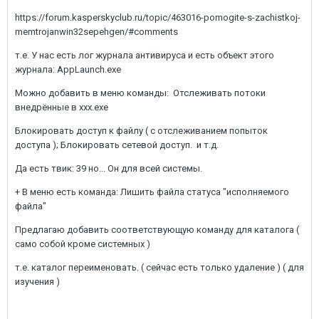
https://forum.kasperskyclub.ru/topic/463016-pomogite-s-zachistkoj-
memtrojanwin32sepehgen/#comments
т.е. У нас есть лог журнала антивируса и есть объект этого
журнала: AppLaunch.exe
Можно добавить в меню команды: Отслеживать потоки
внедрённые в ххх.exe
Блокировать доступ к файлу ( с отслеживанием попыток
доступа ); Блокировать сетевой доступ. и т.д.
Да есть твик: 39 но... Он для всей системы.
+ В меню есть команда: Лишить файла статуса "исполняемого
файла"
Предлагаю добавить соответствующую команду для каталога (
само собой кроме системных )
т.е. каталог переименовать. ( сейчас есть только удаление ) ( для
изучения )