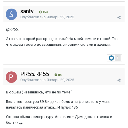
santy
153
Опубликовано
Январь 29, 2025
@RP55.
Это ты который раз прощаешься? На моей памяти второй. Так
что ждем твоего возвращения, с новыми силами и идеями.
1
PR55.RP55
84
Опубликовано
Январь 29, 2025
В общем ( извиняюсь, что не по теме )
Была температура 39.8 и дикая боль и на фоне этого у меня
началась паническая атака... И пульс 136
Скорая сбила температуру: Анальгин + Димедрол отвезла в
больницу.