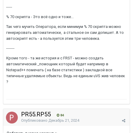
-----
% 70 скрипта - Это всё одно и тоже...
Так чего мучить Оператора, если минимум % 70 скрипта можно
генерировать автоматически, а стальное он сам допишет. А то
автоскрипт есть - а пользуется этим три человека.
-------
Кроме того - та же история и с FRST - можно создать
автоматический _помощник который будет например в
Notepad++ помечать ( на базе статистики ) закладкой все
типичные удаляемые объекты. Ведь не единым uVS жив человек
?
PR55.RP55
84
Опубликовано
Декабрь 21, 2024