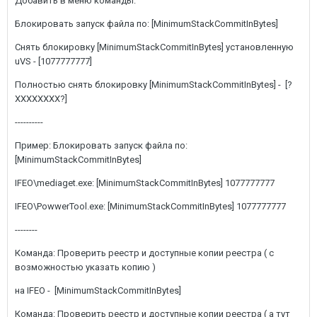
Добавить в меню команды:
Блокировать запуск файла по: [MinimumStackCommitInBytes]
Снять блокировку [MinimumStackCommitInBytes] установленную
uVS - [1077777777]
Полностью снять блокировку [MinimumStackCommitInBytes] - [?
ХХХХХХХХ?]
----------
Пример: Блокировать запуск файла по:
[MinimumStackCommitInBytes]
IFEO\mediaget.exe: [MinimumStackCommitInBytes] 1077777777
IFEO\PowwerTool.exe: [MinimumStackCommitInBytes] 1077777777
--------
Команда: Проверить реестр и доступные копии реестра ( с
возможностью указать копию )
на IFEO - [MinimumStackCommitInBytes]
Команда: Проверить реестр и доступные копии реестра ( а тут