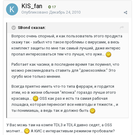
KIS_fan
17
Опубликовано
Декабрь 24, 2010
SBond сказал:
Вопрос очень спорный, и как пользователь этого продукта
скажу так - забыл что такое проблемы с вирусами, а весь
комплект защиты по мне так самый лучший, даже интерес
пропал интересоваться тем что лучше, что хуже...
Работает как часики, в последнее время так поумнел, что
можно рекомендовать ставить для "домохозяйки." Это
сугубо мое только мнение.
Всегда приятно иметь что-то типа феррари, и гордится
этим, но в жизни обычная "японка" гораздо лучше этого
красавца...
OSS как раз и есть та самая рабочая
лошадка, которая переносит все невзгоды и тяжести.., и
ты понимаешь, а ведь так и должно быть
У Вас можь там на компе TDL3 и TDL4 давно седят, а OSS
молчит...
А КИС с интерактивым режимом пробовали?