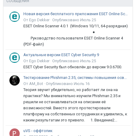
СООБЩЕНИЯ
Новая версия бесплатного приложения ESET Online Scanner доступна пользователям
От Ego Dekker ·
Опубликовано
Июль 25
ESET Online Scanner 4.0.1 (Windows 10/11, 64-разрядная)
●
Руководство пользователя ESET Online Scanner 4
(PDF-файл)
Актуальные версии ESET Cyber Security 9
От Ego Dekker ·
Опубликовано
Июль 25
ESET Cyber Security был обновлён до версии 9.0.6700.
Тестирование Phishman 2.35, системы повышения осведомлённости пользователей в сфере ИБ
От AM_Bot ·
Опубликовано
Июль 16
Теория звучит убедительно, но работает ли она на
практике? Мы внимательно изучили Phishman 2.35 и
решили не останавливаться на описании её
возможностей. Вместо этого протестировали
платформу на собственных сотрудниках и удивились, к
каким результатам это привело. 1. Введение2...
uVS - оффтопик