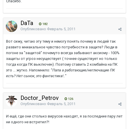
Спасибо.
DaTa
182
Опубликовано
Февраль 5, 2011
Вот сижу, читаю эту тему и немогу понять почему в людей так
развито мниакальное чувство потребности в защите? Люди в
погоне за "защитой" почемуто всегда забывают аксиому - 100%
защиты от угроз несуществует ( точнее существует но только
тогда когда ПК выключен). Поэтому ставить 2 комбайна на ПК
это ... жутко. Напомнило: "
Папа а работающие/неглючащие ПК
есть? Нет сынок, это фантастика!..
"
Doctor_Petrov
126
Опубликовано
Февраль 5, 2011
И ещё, где они столько вирусов находят, я за последние пару лет
ни одного не встретил?!