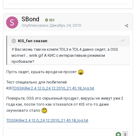
SBond
253
Опубликовано
Декабрь 24, 2010
KIS_fan сказал:
У Вас можь там на компе TDL3 и TDL4 давно седят, а OSS
молчит... wink.gif А КИС с интерактивым режимом
пробовали?
Пусть сидят, кушать вроде не просят
Тест специально для любителей
KIS
TDSSKiller.2.4.12.0_24.12.2010_21.45.18_log.txt
Поверьте, OSS это серьезный продукт, вирусы не живут уже 2
года как, после того как отказался от KIS что-то даже
скучновато стало
TDSSKiller.2.4.12.0_24.12.2010_21.45.18_log.txt
5