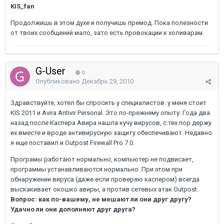
KIS_fan
Продолжишь в этом духе и получишь премод. Пока полезности
от твоих сообщений мало, зато есть провокации к холиварам.
G-User
0
Опубликовано
Декабрь 29, 2010
Здравствуйте, хотел бы спросить у специалистов: у меня стоит
KIS 2011 и Avira Antivir Personal. Это по-прежнему опыту. Года два
назад после Каспера Авира нашла кучу вирусов, с тех пор держу
их вместе и вроде антивирусную защиту обеспечивают. Недавно
я еще поставил и Outpost Firewall Pro 7.0.
Програмы работают нормально, компьютер не подвисает,
программы устанавливаются нормально. При этом при
обнаружении вируса (даже если проверяю каспером) всегда
выскакивает окошко авиры, а против сетевых атак Outpost.
Вопрос: как по-вашему, не мешают ли они друг другу?
Удачно ли они дополняют друг друга?