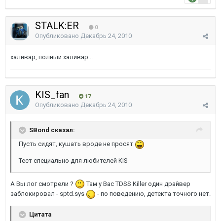
STALK:ER
0
Опубликовано
Декабрь 24, 2010
халивар, полный халивар...
KIS_fan
17
Опубликовано
Декабрь 24, 2010
SBond сказал:
Пусть сидят, кушать вроде не просят
Тест специально для любителей KIS
А Вы лог смотрели ?
Там у Вас TDSS Killer один драйвер
заблокировал - sptd.sys
- по поведению, детекта точного нет.
Цитата