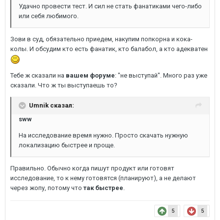
Удачно провести тест. И сил не стать фанатиками чего-либо
или себя любимого.
Зови в суд, обязательно приедем, накупим попкорна и кока-
колы. И обсудим кто есть фанатик, кто балабол, а кто адекватен
Тебе ж сказали на
вашем форуме
: "не выступай". Много раз уже
сказали. Что ж ты выступаешь то?
Umnik сказал:
sww
На исследование время нужно. Просто скачать нужную
локализацию быстрее и проще.
Правильно. Обычно когда пишут продукт или готовят
исследование, то к нему готовятся (планируют), а не делают
через жопу, потому что
так быстрее
.
5
5