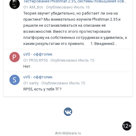
Тестирование Phishman 2.35, системы повышения осведомлённости пользователей в сфере ИБ
От AM_Bot ·
Опубликовано
Июль 16
Теория звучит убедительно, но работает ли она на
практике? Мы внимательно изучили Phishman 2.35 и
решили не останавливаться на описании её
возможностей. Вместо этого протестировали
платформу на собственных сотрудниках и удивились, к
каким результатам это привело. 1. Введение2...
uVS - оффтопик
От PR55.RP55 ·
Опубликовано
Июль 15
Нет.
uVS - оффтопик
От santy ·
Опубликовано
Июль 15
RP55, есть у тебя ТГ?
Anti-Malware.ru