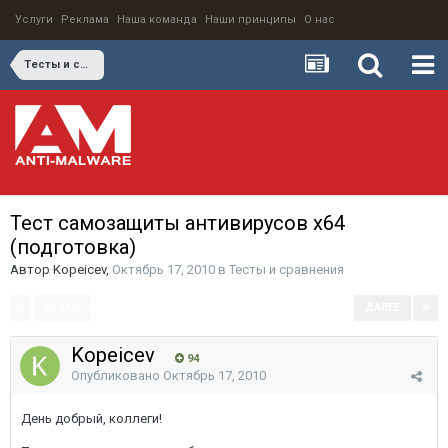
Услуги
Реклама
Наша команда
Наши принципы
О нас
Тесты и сравнения
Тест самозащиты антивирусов x64
(подготовка)
Автор
Kopeicev
,
Октябрь 17, 2010
в
Тесты и сравнения
НАЗАД
ДАЛЕЕ
Страница 1 из 4
Kopeicev
94
Опубликовано
Октябрь 17, 2010
День добрый, коллеги!