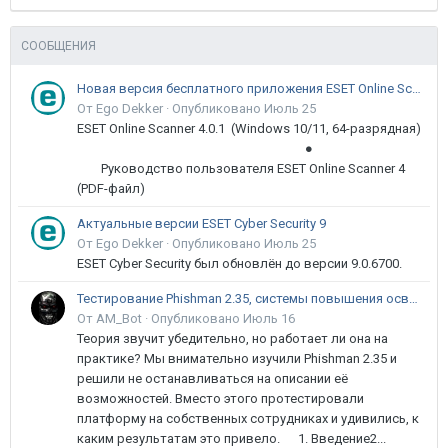
СООБЩЕНИЯ
Новая версия бесплатного приложения ESET Online Scanner доступна пользователям
От Ego Dekker ·
Опубликовано
Июль 25
ESET Online Scanner 4.0.1 (Windows 10/11, 64-разрядная)
●
Руководство пользователя ESET Online Scanner 4
(PDF-файл)
Актуальные версии ESET Cyber Security 9
От Ego Dekker ·
Опубликовано
Июль 25
ESET Cyber Security был обновлён до версии 9.0.6700.
Тестирование Phishman 2.35, системы повышения осведомлённости пользователей в сфере ИБ
От AM_Bot ·
Опубликовано
Июль 16
Теория звучит убедительно, но работает ли она на
практике? Мы внимательно изучили Phishman 2.35 и
решили не останавливаться на описании её
возможностей. Вместо этого протестировали
платформу на собственных сотрудниках и удивились, к
каким результатам это привело. 1. Введение2...