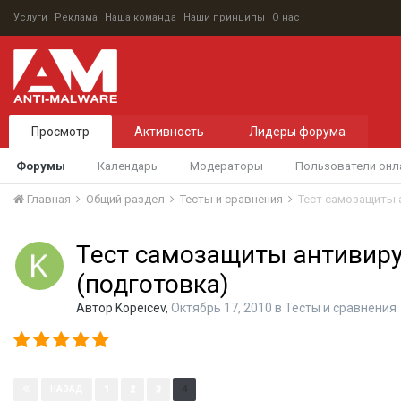
Услуги
Реклама
Наша команда
Наши принципы
О нас
Просмотр
Активность
Лидеры форума
Форумы
Календарь
Модераторы
Пользователи онл
Главная
Общий раздел
Тесты и сравнения
Тест самозащиты 
Тест самозащиты антивиру
(подготовка)
Автор
Kopeicev
,
Октябрь 17, 2010
в
Тесты и сравнения
Страница 4 из 4
1
2
3
4
НАЗАД