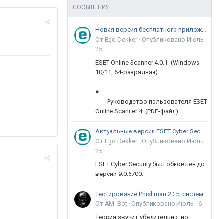
СООБЩЕНИЯ
Новая версия бесплатного приложения ESET Online Scanner доступна пользователям
От Ego Dekker ·
Опубликовано
Июль
25
ESET Online Scanner 4.0.1 (Windows
10/11, 64-разрядная)
●
Руководство пользователя ESET
Online Scanner 4 (PDF-файл)
Актуальные версии ESET Cyber Security 9
От Ego Dekker ·
Опубликовано
Июль
25
ESET Cyber Security был обновлён до
версии 9.0.6700.
Тестирование Phishman 2.35, системы повышения осведомлённости пользователей в сфере ИБ
От AM_Bot ·
Опубликовано
Июль 16
Теория звучит убедительно, но