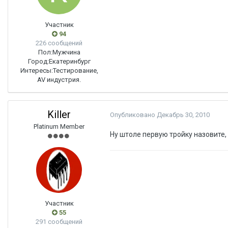
Участник
94
226 сообщений
Пол:
Мужчина
Город:
Екатеринбург
Интересы:
Тестирование,
AV индустрия.
Killer
Опубликовано
Декабрь 30, 2010
Platinum Member
Ну штоле первую тройку назовите,
Участник
55
291 сообщений