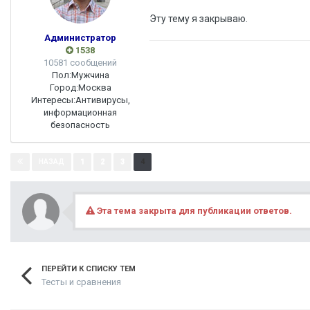
Эту тему я закрываю.
Администратор
1538
10581 сообщений
Пол:
Мужчина
Город:
Москва
Интересы:
Антивирусы,
информационная
безопасность
Страница 4 из 4
1
2
3
4
НАЗАД
Эта тема закрыта для публикации ответов.
ПЕРЕЙТИ К СПИСКУ ТЕМ
Тесты и сравнения