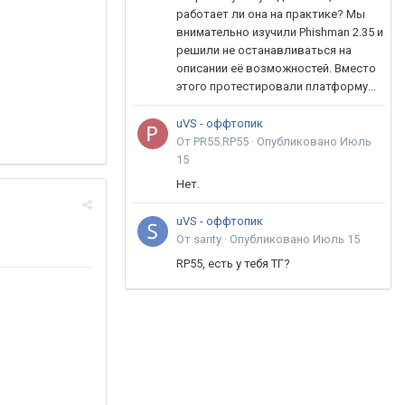
работает ли она на практике? Мы
внимательно изучили Phishman 2.35 и
решили не останавливаться на
описании её возможностей. Вместо
этого протестировали платформу...
uVS - оффтопик
От PR55.RP55 ·
Опубликовано
Июль
15
Нет.
uVS - оффтопик
От santy ·
Опубликовано
Июль 15
RP55, есть у тебя ТГ?