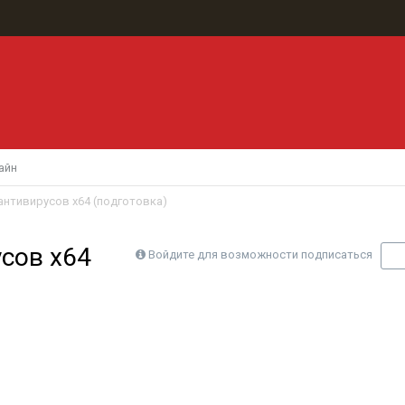
айн
антивирусов x64 (подготовка)
сов x64
Войдите для возможности подписаться
П