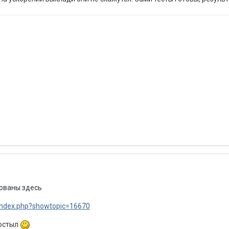
кованы здесь
/index.php?showtopic=16670
 остыл