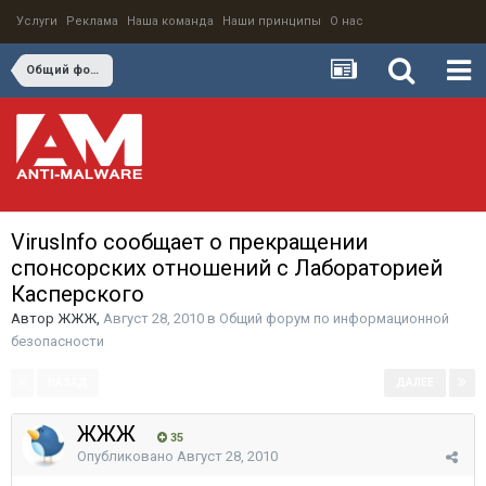
Услуги
Реклама
Наша команда
Наши принципы
О нас
Общий форум по информационной безопасности
VirusInfо сообщает о прекращении
спонсорских отношений с Лабораторией
Касперского
Автор
ЖЖЖ
,
Август 28, 2010
в
Общий форум по информационной
безопасности
НАЗАД
ДАЛЕЕ
Страница 1 из 9
ЖЖЖ
35
Опубликовано
Август 28, 2010