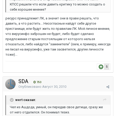
КПСС решили что если давить критику то можно создать о
себе хорошее мнение?
ресурс принадлежит ЛК, а значит они в праве решать, что
давить, а что растить... Несогласные найдут себе другое
пристанище, или будут жить по правилам ЛК. Моё личное мнение,
что вирусинфо заброшен не будет, либо будет сделано
предложение старым постояльцам от которого нельзя
отказаться, либо найдутся "заменители" (sww, к примеру, никогда
не писал на вирусинфо, уже там засветился, другие личности
тоже)...
5
SDA
750
Опубликовано
Август 30, 2010
wert сказал:
Чел из Ашдода, умный, он передав свое детище, сразу же
от него отдалился. Он понимал тезиз.