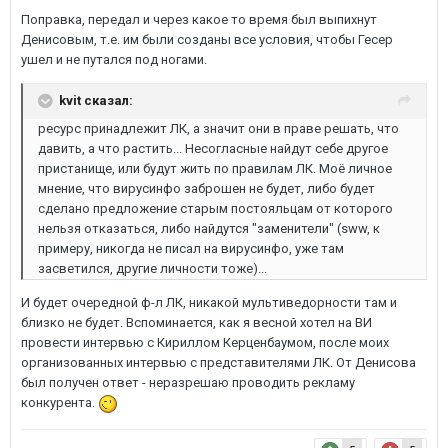
Поправка, передал и через какое то время был выпихнут
Денисовым, т.е. им были созданы все условия, чтобы Гесер
ушел и не путался под ногами.
kvit сказал:
ресурс принадлежит ЛК, а значит они в праве решать, что
давить, а что растить... Несогласные найдут себе другое
пристанище, или будут жить по правилам ЛК. Моё личное
мнение, что вирусинфо заброшен не будет, либо будет
сделано предложение старым постояльцам от которого
нельзя отказаться, либо найдутся "заменители" (sww, к
примеру, никогда не писал на вирусинфо, уже там
засветился, другие личности тоже)...
И будет очередной ф-л ЛК, никакой мультиведорности там и
близко не будет. Вспоминается, как я весной хотел на ВИ
провести интервью с Кириллом Керценбаумом, после моих
организованных интервью с представителями ЛК. От Денисова
был получен ответ - неразрешаю проводить рекламу
конкурента.