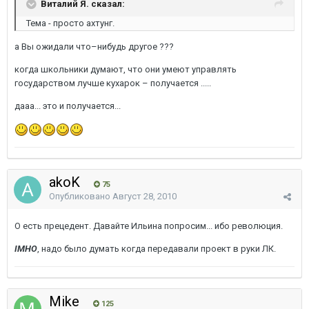
Виталий Я. сказал:
Тема - просто ахтунг.
а Вы ожидали что–нибудь другое ???
когда школьники думают, что они умеют управлять
государством лучше кухарок – получается .....
дааа... это и получается...
akoK
75
Опубликовано
Август 28, 2010
О есть прецедент. Давайте Ильина попросим... ибо революция.
IMHO
, надо было думать когда передавали проект в руки ЛК.
Mike
125