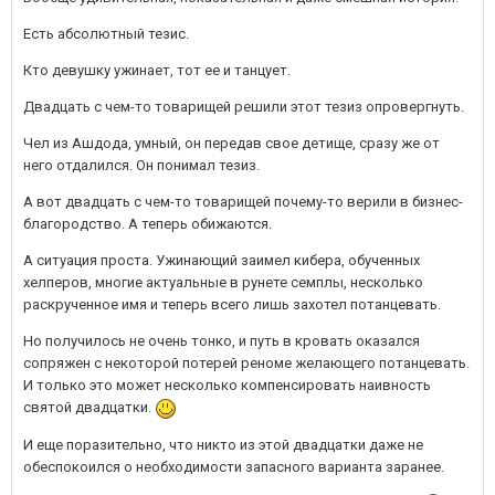
Есть абсолютный тезис.
Кто девушку ужинает, тот ее и танцует.
Двадцать с чем-то товарищей решили этот тезиз опровергнуть.
Чел из Ашдода, умный, он передав свое детище, сразу же от
него отдалился. Он понимал тезиз.
А вот двадцать с чем-то товарищей почему-то верили в бизнес-
благородство. А теперь обижаются.
А ситуация проста. Ужинающий заимел кибера, обученных
хелперов, многие актуальные в рунете семплы, несколько
раскрученное имя и теперь всего лишь захотел потанцевать.
Но получилось не очень тонко, и путь в кровать оказался
сопряжен с некоторой потерей реноме желающего потанцевать.
И только это может несколько компенсировать наивность
святой двадцатки.
И еще поразительно, что никто из этой двадцатки даже не
обеспокоился о необходимости запасного варианта заранее.