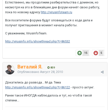
Естественно, мы продолжим разбирательства с доменом, но
несмотря на это в ближайшие дни форум начнёт свою работу,
пока по новому адресу
http://virusinfoteam.ru
Все посетители форума будут оповещаться о ходе дела и
получат приглашения в момент начала работы.
С уважением, VirusinfoTeam.
http://virusinfo.info/showthread.php?t=86532
15
5
Виталий Я.
859
Опубликовано
Август 28, 2010
Докатились до развода... М-да. Тема
http://virusinfo.info/showthread.php?t=86122
- просто ахтунг.
Ранее такое ИНОГДА наблюдалось и тут, но чтоб в такой
степени...