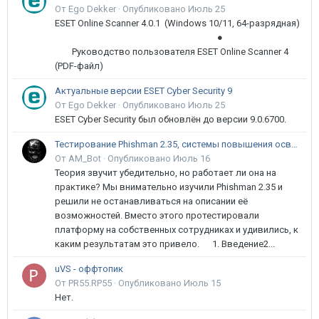
От Ego Dekker ·
Опубликовано
Июль 25
ESET Online Scanner 4.0.1 (Windows 10/11, 64-разрядная)
●
Руководство пользователя ESET Online Scanner 4
(PDF-файл)
Актуальные версии ESET Cyber Security 9
От Ego Dekker ·
Опубликовано
Июль 25
ESET Cyber Security был обновлён до версии 9.0.6700.
Тестирование Phishman 2.35, системы повышения осведомлённости пользователей в сфере ИБ
От AM_Bot ·
Опубликовано
Июль 16
Теория звучит убедительно, но работает ли она на
практике? Мы внимательно изучили Phishman 2.35 и
решили не останавливаться на описании её
возможностей. Вместо этого протестировали
платформу на собственных сотрудниках и удивились, к
каким результатам это привело. 1. Введение2...
uVS - оффтопик
От PR55.RP55 ·
Опубликовано
Июль 15
Нет.