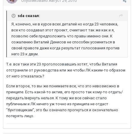
Опубликовано
Август 29, 2010
sda сказал:
Я, конечно, не в курсе всех деталей но когда 23 человека,
все кто создавал этот проект, счиитают так же как и я,
позволю себе предположить что правы именно они. К
сожалению Виталий Денисов не способен усомниться в
своей правоте даже когда результат голосования против
него 23 к двум.
Т.е. все таки эти 23 проголосовавшиъ хотят, чтобы Виталия
отстранили от руководства или же чтобы ЛК каким-то образом
от него отказалась?
Если второе, то вы же понимаете все, что это невозможно в
принципе. Есть какой-то актив, его просто так кому-то отдать/
передать/вернуть нельзя. К тому же все сейчас стало
публичным и ЛК ничего уж точно из принципа не отдаст
"бунтовщикам", это бы означало прогнуться и окончательно
потерять лицо.