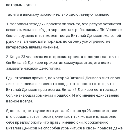
которым я ушел.
Так что я выскажу исключительно свою личную позицию.
1. Условием передачи проекта явлось то, что ресурс останется
независимым, и не будет управляться работниками ЛК. Условие
было нарушено в тот момент когда Виталий Денисов железной
рукой начал наводить порядок по своему усмотрению, не
интересуясь ничьим мнением.
2. Когда 23 человека из сторожил проекта голосуют за то что
бы Виталий Денисов прекратил самоуправство, это нельзя
замазать никакой демогогией.
Единственная причина, по которой Виталий Денисов гнет свою
линию наплевав на всех кто создал этот проект это то, что
Виталий Денисов прав всегда. Виталий Денисов есть господь
бог, не знающий сомнений и ошибок. И его мнение единственно
верное всегда.
Я, конечно, не в курсе всех деталей но когда 23 человека, все
кто создавал этот проект, счиитают так же как и я, позволю
себе предположить что правы именно они. К сожалению
Виталий Денисов не способен усомниться в своей правоте даже