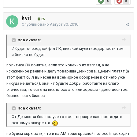
5
5
kvit
85
Опубликовано
Август 30, 2010
sda сказал:
И будет очередной ф-л ЛК, никакой мультиведорности там
и близко не будет.
политика ЛК понятна, если это конечно их взгляд, а не
искаженное рвение к делу товарища Денисова. Деньги платят (а
этот факт был вынесен на всемирное обозрение и от него уже
никуда не деться), значит будьте добры работайте на благо
отечества, то есть на них. плохо это или хорошо - дело десятое.
бизнес - есть бизнес...
sda сказал:
От Денисова был получен ответ - неразрешаю проводить
рекламу конкурента.
не будем скрывать, что и на АМ тоже красной полосой проходит