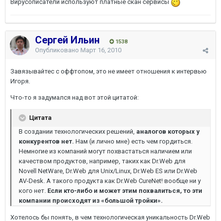
Вирусописатели используют платные скан сервисы
Сергей Ильин
1538
Опубликовано
Март 16, 2010
Завязывайтес с оффтопом, это не имеет отношения к интервью
Игоря.
Что-то я задумался над вот этой цитатой:
Цитата
В создании технологических решений,
аналогов которых у
конкурентов нет.
Нам (и лично мне) есть чем гордиться.
Немногие из компаний могут похвастаться наличием или
качеством продуктов, например, таких как Dr.Web для
Novell NetWare, Dr.Web для Unix/Linuх, Dr.Web ES или Dr.Web
AV-Desk. А такого продукта как Dr.Web CureNet! вообще ни у
кого нет.
Если кто-либо и может этим похвалиться, то эти
компании происходят из «большой тройки».
Хотелось бы понять, в чем технологическая уникальность Dr.Web