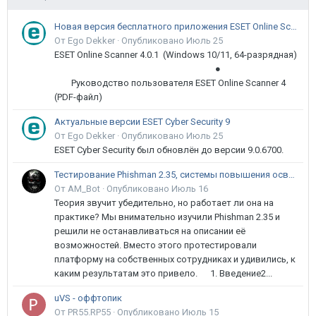
Новая версия бесплатного приложения ESET Online Scanner доступна пользователям
От Ego Dekker ·
Опубликовано
Июль 25
ESET Online Scanner 4.0.1 (Windows 10/11, 64-разрядная)
●
Руководство пользователя ESET Online Scanner 4
(PDF-файл)
Актуальные версии ESET Cyber Security 9
От Ego Dekker ·
Опубликовано
Июль 25
ESET Cyber Security был обновлён до версии 9.0.6700.
Тестирование Phishman 2.35, системы повышения осведомлённости пользователей в сфере ИБ
От AM_Bot ·
Опубликовано
Июль 16
Теория звучит убедительно, но работает ли она на
практике? Мы внимательно изучили Phishman 2.35 и
решили не останавливаться на описании её
возможностей. Вместо этого протестировали
платформу на собственных сотрудниках и удивились, к
каким результатам это привело. 1. Введение2...
uVS - оффтопик
От PR55.RP55 ·
Опубликовано
Июль 15