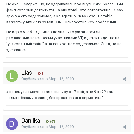
Не очень сдержанно, не удержались про пнуть KAV . Указанный
файл который детектится на Virustotal - это естественно не сам
архив а его содержимое, а конкретно PKAV7.exe - Portable
Kaspersky AntiVirus by MiKiCuN... неизвестно кем зробленый.
Не верю чтобы Данилов не знал что уж rar-архивы
распаковываются всеми участниками VT, и детект идет не на
"упакованный файл" а на конкретное содержимое. Знал, но не
удержался.
Lias
5
Опубликовано
Март 16, 2010
а почему на вирустотале сканируют 7-кой, а не 9-кой? там
только базами сканят, без проактивки и эвристика?
Danilka
678
Опубликовано
Март 16, 2010