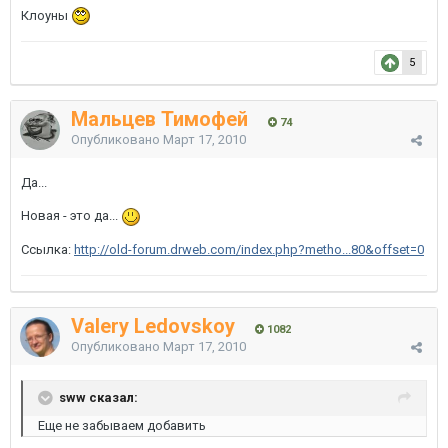
Клоуны
5
Мальцев Тимофей
74
Опубликовано
Март 17, 2010
Да...
Новая - это да...
Ссылка:
http://old-forum.drweb.com/index.php?metho...80&offset=0
Valery Ledovskoy
1082
Опубликовано
Март 17, 2010
sww сказал:
Еще не забываем добавить