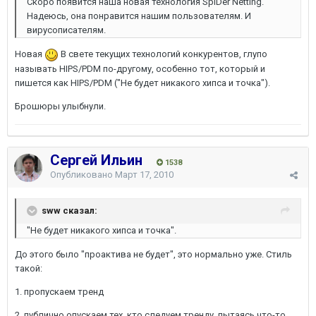
Скоро появится наша новая технология SpIDer Netting.
Надеюсь, она понравится нашим пользователям. И
вирусописателям.
Новая
В свете текущих технологий конкурентов, глупо
называть HIPS/PDM по-другому, особенно тот, который и
пишется как HIPS/PDM ("Не будет никакого хипса и точка").
Брошюры улыбнули.
Сергей Ильин
1538
Опубликовано
Март 17, 2010
sww сказал:
"Не будет никакого хипса и точка".
До этого было "проактива не будет", это нормально уже. Стиль
такой:
1. пропускаем тренд
2. публично опускаем тех, кто следуем тренду, пытаясь что-то