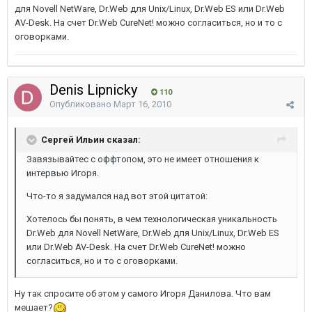
для Novell NetWare, Dr.Web для Unix/Linuх, Dr.Web ES или Dr.Web
AV-Desk. На счет Dr.Web CureNet! можно согласиться, но и то с
оговорками.
Denis Lipnicky
110
Опубликовано
Март 16, 2010
Сергей Ильин сказал:
Завязывайтес с оффтопом, это не имеет отношения к
интервью Игоря.
Что-то я задумался над вот этой цитатой:
Хотелось бы понять, в чем технологическая уникальность
Dr.Web для Novell NetWare, Dr.Web для Unix/Linuх, Dr.Web ES
или Dr.Web AV-Desk. На счет Dr.Web CureNet! можно
согласиться, но и то с оговорками.
Ну так спросите об этом у самого Игоря Данилова. Что вам
мешает?