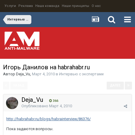
Услуги
Реклама
Наша команда
Наши принципы
О нас
Интервью с экспертами
Игорь Данилов на habrahabr.ru
Автор
Deja_Vu
,
Март 4, 2010
в
Интервью с экспертами
НАЗАД
ДАЛЕЕ
Страница 1 из 3
Deja_Vu
366
Опубликовано
Март 4, 2010
http://habrahabr.ru/blogs/habrainterview/86376/
Пока задаются вопросы.