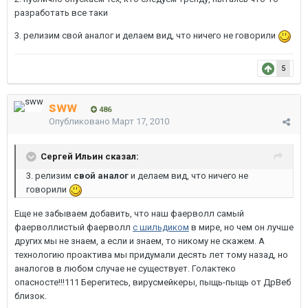
разработать все таки
3. релизим свой аналог и делаем вид, что ничего не говорили
5
sww
486
Опубликовано
Март 17, 2010
Сергей Ильин сказал:
3. релизим
свой аналог
и делаем вид, что ничего не
говорили
Еще не забываем добавить, что наш фаерволл самый
фаерволлистый фаерволл
с шильдиком
в мире, но чем он лучше
других мы не знаем, а если и знаем, то никому не скажем. А
технологию проактива мы придумали десять лет тому назад, но
аналогов в любом случае не существует. Голактеко
опасносте!!!111 Берегитесь, вирусмейкеры, пыщь-пыщь от ДрВеб
близок.