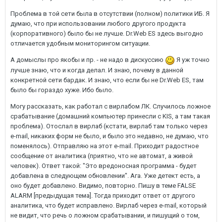
Проблема в той сети была в отсутствии (полном) политики ИБ. Я
думаю, что при использовании любого другого продукта
(корпоративного) было бы не лучше. Dr.Web ES здесь выгодно
отличается удобным мониторингом ситуации.
А домыслы про якобы и пр. - не надо в дискуссию
Я уж точно
лучше знаю, что и когда делал. И знаю, почему в данной
конкретной сети бардак. И знаю, что если бы не Dr.Web ES, там
было бы гораздо хуже. Ибо было.
Могу рассказать, как работал с вирлабом ЛК. Случилось ложное
срабатывание (домашний компьютер принесли с KIS, а там такая
проблема). Отослал в вирлаб (кстати, вирлаб там только через
e-mail, никаких форм не было, и было это недавно, не думаю, что
поменялось). Отправляю на этот e-mail. Приходит радостное
сообщение от аналитика (приятно, что не автомат, а живой
человек). Ответ такой: "Это вредоносная программа - будет
добавлена в следующем обновлении". Ага. Уже детект есть, а
оно будет добавлено. Видимо, повторно. Пишу в теме FALSE
ALARM [предыдущая тема]. Тогда приходит ответ от другого
аналитика, что будет исправлено. Вирлаб через e-mail, который
не видит, что речь о ложном срабатывании, и пишущий о том,