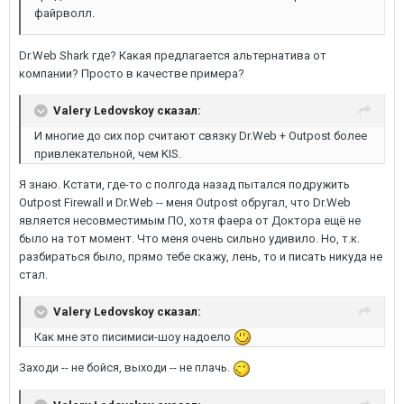
файрволл.
Dr.Web Shark где? Какая предлагается альтернатива от
компании? Просто в качестве примера?
Valery Ledovskoy сказал:
И многие до сих пор считают связку Dr.Web + Outpost более
привлекательной, чем KIS.
Я знаю. Кстати, где-то с полгода назад пытался подружить
Outpost Firewall и Dr.Web -- меня Outpost обругал, что Dr.Web
является несовместимым ПО, хотя фаера от Доктора ещё не
было на тот момент. Что меня очень сильно удивило. Но, т.к.
разбираться было, прямо тебе скажу, лень, то и писать никуда не
стал.
Valery Ledovskoy сказал:
Как мне это писимиси-шоу надоело
Заходи -- не бойся, выходи -- не плачь.