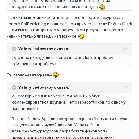
Ты гляди, а ведь понимаешь, что много от людских
ресурсов зависит. Но только когда выгодно
Перечитай исходный мой пост об человеческом ресурсе для
нового SpIDerNetting и приведённом примере в виде Dr.Web Shark
-- там именно говорится о человеческом ресурсе. Ты просто
невнимательно читаешь написанное.
Valery Ledovskoy сказал:
Ты снова выходишь на поверхность. Любая проблема -
комплексная проблема.
Фу, какая дутая фраза...
Valery Ledovskoy сказал:
И некоторые одни компоненты защиты могут
компенсироваться другими. Нет разработчиков по одному
направлению.
Вот нет было у Agnitum ресурсов на разработку антивируса
- лицензировали чужой движок. У нас не было
возможности/ресурсов разработать файрволл -
предлагали пользователям использовать сторонний