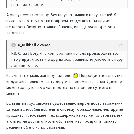
на такие вопросы.
А оно у всех такое шоу. Без шоу нет рынка и покупателей. Я
видел, как отвечают на вопросы представители других
вендоров. Вижу постоянно. Знаешь, иногда очень хреново
отвечают.
K_Mikhail сказал:
P.S. Слава Богу, что контора таки начала производить то,
что у других, хоть и в других реализациях, но уже есть с пару
лет так точно.
Как мне это писимиси-шоу надоело
Попробуйте взглянуть на
индустрию целиком - антивирусы в целом не панацея. Дальше
можно рассуждать о частностях, но основной сути это не
меняет.
Если антивирус снижает существенно вероятность заражения,
да ещё и способен вылечить систему гораздо чаще, чем другие
продукты, плюс имеет техподдержку на языке пользователя -
это вполне достаточно, чтобы заметить продукт и принять
решение об его использовании.