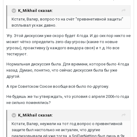
K_Mikhail сказал:
Кстати, Валер, вопрос-то на счёт "превенетивной защиты"
всплывал ух как давно.
Угу. Этой дискуссии уже скоро будет 4 года. И до сих пор никто не
может чётко определить zero-day-угрозы (какие-то новые
угрозы), проактивку (у каждого вендора своя) и т.д. Но все
тестируют.
Нормальная дискуссия была. Для времени, которое было 4 года
назад. Думаю, понятно, что сейчас дискуссия была бы уже
другой.
А при Советском Союзе вообще всё было по-другому.
Не будешь же ты утверждать, что условия с апреля 2006-го года
не сильно поменялись?
K_Mikhail сказал:
Кстати, Валер, неужели на тот год вопрос о превентивной
защите был настолько не актуален, что другие
реализовывали её уже тогда, а SpIDerNetting был лишь в 9х