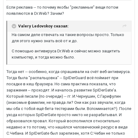
Если реклама -- то почему якобы "рекламные" вещи потом
появляются в Dr.Web? Зачем?
Valery Ledovskoy сказал:
На самом деле отвечать на такие вопросы просто. Только
для этого нужно знать всё от и до.
С помощью антивируса Dr.Web и сейчас можно защитить
компьютер, и тогда можно было.
Тогда нет -- особенно, когда спрашивали на счёт веб-антивируса.
Тогда была "распальцовка" -- SpIDerGuard всё поймает при
посадке в кеш браузера. Но сама практика показала, что
заражения -- проходят. И началось развитие SpIDerGate'а.
Который писали (по очереди) -- гг. И.Чернушин, С.Гарифулин
(знакомые фамилии, не правда ли? Они как раз звучали, когда
мы оба с тобой ещё бета-тестерами были. Вспоминается?). После
ухода которых SpIDerGate просто никто не разрабатывал. И
образовался провал. Который восполнился относительно
недавно и то потому, что нашёлся человеческий ресурс в виде
С.Чебана. И SpIDerGate был зарелизен, хотя С.Чебан не только