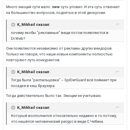
Много эмоций сути мало.
sww
суть уловил. И эта суть отвечает
на большинство вопросов, поднятых в этой дискуссии.
K_Mikhail сказал:
почему якобы "рекламные" вещи потом появляются в
Dr.Web?
Они появляются независимо от рекламы других вендоров.
Только не говори, что наши новые компоненты полностью
повторяют путь конкурентов.
K_Mikhail сказал:
Тогда была "распальцовка" -- SpIDerGuard всё поймает при
посадке в кеш браузера.
Тогда действительно было так. Эмоции не учитываю.
K_Mikhail сказал:
Который восполнился относительно недавно и то потому,
что нашёлся человеческий ресурс в виде С.Чебана.