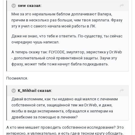
sww сказал:
Мне за это нереальным баблом доплачивают Валера,
причем в несколько раз больше, чем твоя зарплата. Фразу
эту я учил с самого начала моей работы в ЛК.
Даже не знаю, что тебе и ответить. По-существу, ты сейчас
очередную чушь написал.
А теперь скажу так: FLYCODE, эмулятор, эвристика у Dr.Web
- дополнительный слой превентивной защиты. Заучи эту
фразу, может тебе тоже начнут бабла подкидывать.
Посмеялся.
K_Mikhail сказал:
Давай вспомним, как ты недавно ещё маялся с лечением
собственной сети, защищённой тем же Dr.Web, и даже,
якобы в виде эксперимента, обращался к хелперам на
дрвебкоме за помощью в лечении?
А кто мне мешает проводить собственное исследование? Это
интересно, и увлекательно, и есть где в тесном кругу обсудить.