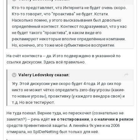
Кто-то представляет, что Интернета не будет очень скоро.
Кто-то говорит, что "проактива" не будет. Кстати.
Насколько помню, у этого высказывания был довольно
определённый контекст. Контекст подразумевал, что у нас
не будет такого "проактива", в каком виде его
рекламируют некоторые вполне определённые компании.
Но, конечно, это тоже моё субъективное восприятие.
На счёт контекста -- да. И это подверждено в указанной по
ссылке дискуссии. Здесь всё правильно.
Valery Ledovskoy сказал:
Угу. Этой дискуссии уже скоро будет 4 года. И до сих пор
никто не может чётко определить zero-day-угрозы (какие-
то новые угрозы), проактивку (у каждого вендора своя) и
т.д. Но все тестируют.
Не туда поехал. Вернее туда, но перескочил (сознательно не
заметил?) -- речь идёт
не о тестировании
, а
о наличии в релизе
средств превентивной защиты. А линейка 9х уже и на 2006
отмирала, но SpIDerNetting был только для неё.