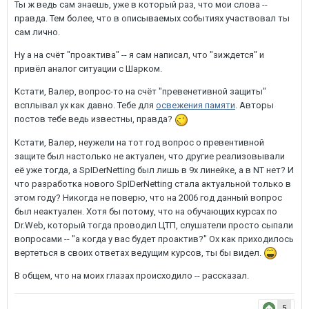
Ты ж ведь сам знаешь, уже в который раз, что мои слова --
правда. Тем более, что в описываемых событиях участвовал ты
сам лично.
Ну а на счёт "проактива" -- я сам написал, что "зиждется" и
привёл аналог ситуации с Шарком.
Кстати, Валер, вопрос-то на счёт "превенетивной защиты"
всплывал ух как давно. Тебе для
освежения памяти
. Авторы
постов тебе ведь известны, правда?
Кстати, Валер, неужели на тот год вопрос о превентивной
защите был настолько не актуален, что другие реализовывали
её уже тогда, а SpIDerNetting был лишь в 9х линейке, а в NT нет? И
что разработка нового SpIDerNetting стала актуальной только в
этом году? Никогда не поверю, что на 2006 год данный вопрос
был неактуален. Хотя бы потому, что на обучающих курсах по
Dr.Web, который тогда проводил ЦТП, слушатели просто сыпали
вопросами -- "а когда у вас будет проактив?" Ох как приходилось
вертеться в своих ответах ведущим курсов, ты бы видел.
В общем, что на моих глазах происходило -- рассказал.
5