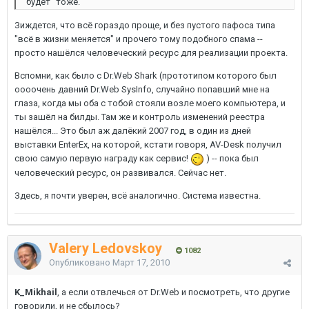
будет" тоже.
Зиждется, что всё гораздо проще, и без пустого пафоса типа
"всё в жизни меняется" и прочего тому подобного спама --
просто нашёлся человеческий ресурс для реализации проекта.
Вспомни, как было с Dr.Web Shark (прототипом которого был
оооочень давний Dr.Web SysInfo, случайно попавший мне на
глаза, когда мы оба с тобой стояли возле моего компьютера, и
ты зашёл на билды. Там же и контроль изменений реестра
нашёлся... Это был аж далёкий 2007 год, в один из дней
выставки EnterEx, на которой, кстати говоря, AV-Desk получил
свою самую первую награду как сервис!
) -- пока был
человеческий ресурс, он развивался. Сейчас нет.
Здесь, я почти уверен, всё аналогично. Система известна.
Valery Ledovskoy
1082
Опубликовано
Март 17, 2010
K_Mikhail
, а если отвлечься от Dr.Web и посмотреть, что другие
говорили, и не сбылось?