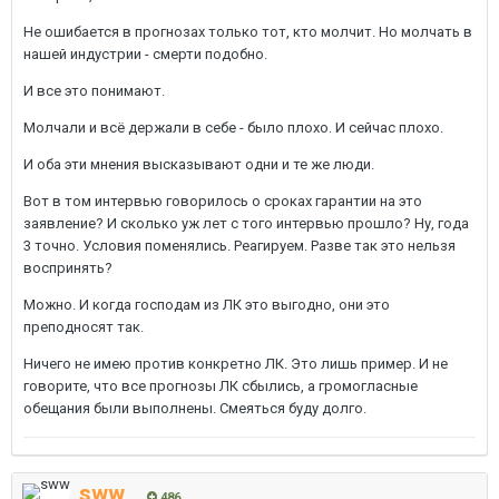
Не ошибается в прогнозах только тот, кто молчит. Но молчать в
нашей индустрии - смерти подобно.
И все это понимают.
Молчали и всё держали в себе - было плохо. И сейчас плохо.
И оба эти мнения высказывают одни и те же люди.
Вот в том интервью говорилось о сроках гарантии на это
заявление? И сколько уж лет с того интервью прошло? Ну, года
3 точно. Условия поменялись. Реагируем. Разве так это нельзя
воспринять?
Можно. И когда господам из ЛК это выгодно, они это
преподносят так.
Ничего не имею против конкретно ЛК. Это лишь пример. И не
говорите, что все прогнозы ЛК сбылись, а громогласные
обещания были выполнены. Смеяться буду долго.
sww
486