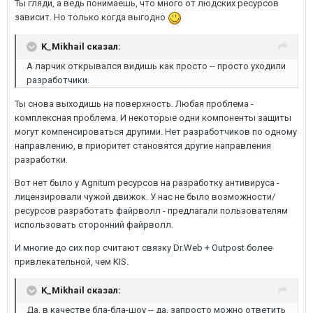
Ты гляди, а ведь понимаешь, что много от людских ресурсов
зависит. Но только когда выгодно
K_Mikhail сказал:
А ларчик открывался видишь как просто -- просто уходили
разработчики.
Ты снова выходишь на поверхность. Любая проблема -
комплексная проблема. И некоторые одни компоненты защиты
могут компенсироваться другими. Нет разработчиков по одному
направлению, в приоритет становятся другие направления
разработки.
Вот нет было у Agnitum ресурсов на разработку антивируса -
лицензировали чужой движок. У нас не было возможности/
ресурсов разработать файрволл - предлагали пользователям
использовать сторонний файрволл.
И многие до сих пор считают связку Dr.Web + Outpost более
привлекательной, чем KIS.
K_Mikhail сказал:
Да, в качестве бла-бла-шоу -- да, запросто можно ответить