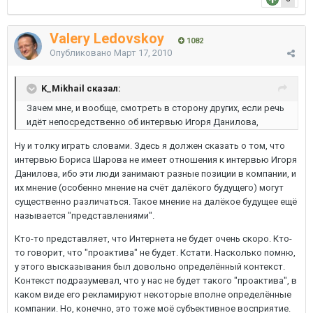
Valery Ledovskoy
1082
Опубликовано
Март 17, 2010
K_Mikhail сказал:
Зачем мне, и вообще, смотреть в сторону других, если речь
идёт непосредственно об интервью Игоря Данилова,
Ну и толку играть словами. Здесь я должен сказать о том, что
интервью Бориса Шарова не имеет отношения к интервью Игоря
Данилова, ибо эти люди занимают разные позиции в компании, и
их мнение (особенно мнение на счёт далёкого будущего) могут
существенно различаться. Такое мнение на далёкое будущее ещё
называется "представлениями".
Кто-то представляет, что Интернета не будет очень скоро. Кто-
то говорит, что "проактива" не будет. Кстати. Насколько помню,
у этого высказывания был довольно определённый контекст.
Контекст подразумевал, что у нас не будет такого "проактива", в
каком виде его рекламируют некоторые вполне определённые
компании. Но, конечно, это тоже моё субъективное восприятие.