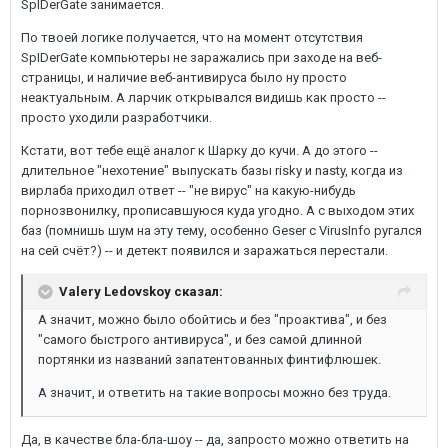
SpIDerGate занимается.
По твоей логике получается, что на момент отсутствия
SpIDerGate компьютеры не заражались при заходе на веб-
страницы, и наличие веб-антивируса было ну просто
неактуальным. А ларчик открывался видишь как просто --
просто уходили разработчики.
Кстати, вот тебе ещё аналог к Шарку до кучи. А до этого --
длительное "нехотение" выпускать базы risky и nasty, когда из
вирлаба приходил ответ -- "не вирус" на какую-нибудь
порнозвонилку, прописавшуюся куда угодно. А с выходом этих
баз (помнишь шум на эту тему, особенно Geser с VirusInfo ругался
на сей счёт?) -- и детект появился и заражаться перестали.
Valery Ledovskoy сказал:
А значит, можно было обойтись и без "проактива", и без
"самого быстрого антивируса", и без самой длинной
портянки из названий запатентованных финтифлюшек.
А значит, и ответить на такие вопросы можно без труда.
Да, в качестве бла-бла-шоу -- да, запросто можно ответить на