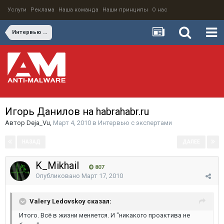
Услуги
Реклама
Наша команда
Наши принципы
О нас
Интервью с экспертами
Игорь Данилов на habrahabr.ru
Автор
Deja_Vu
,
Март 4, 2010
в
Интервью с экспертами
НАЗАД
ДАЛЕЕ
Страница 2 из 3
K_Mikhail
807
Опубликовано
Март 17, 2010
Valery Ledovskoy сказал:
Итого. Всё в жизни меняется. И "никакого проактива не