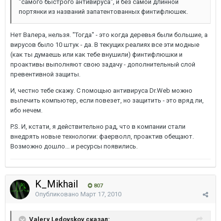
"самого быстрого антивируса", и без самой длинной
портянки из названий запатентованных финтифлюшек.
Нет Валера, нельзя. "Тогда" - это когда деревья были большие, а
вирусов было 10 штук - да. В текущих реалиях все эти модные
(как ты думаешь или как тебе внушили) финтифлюшки и
проактивы выполняют свою задачу - дополнительный слой
превентивной защиты.
И, честно тебе скажу. С помощью антивируса Dr.Web можно
вылечить компьютер, если повезет, но защитить - это вряд ли,
ибо нечем.
P.S. И, кстати, я действительно рад, что в компании стали
внедрять новые технологии: фаерволл, проактив обещают.
Возможно дошло... и ресурсы появились.
K_Mikhail
807
Опубликовано
Март 17, 2010
Valery Ledovskoy сказал: