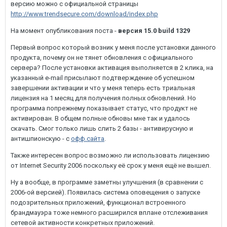
версию можно с официальной страницы
http://www.trendsecure.com/download/index.php
На момент опубликования поста -
версия 15.0 build 1329
Первый вопрос который возник у меня после установки данного
продукта, почему он не тянет обновления с официального
сервера? После установки активация выполняется в 2 клика, на
указанный e-mail присылают подтверждение об успешном
завершении активации и что у меня теперь есть триальная
лицензия на 1 месяц для получения полных обновлений. Но
программа попрежнему показывает статус, что продукт не
активирован. В общем полные обновы мне так и удалось
скачать. Смог только лишь слить 2 базы - антивирусную и
антишпионскую - с
офф.сайта
.
Также интересен вопрос возможно ли использовать лицензию
от Internet Security 2006 поскольку её срок у меня ещё не вышел.
Ну а вообще, в программе заметны улучшения (в сравнении с
2006-ой версией). Появилась система оповещения о запуске
подозрительных приложений, функционал встроенного
брандмауэра тоже немного расширился вплане отслеживания
сетевой активности конкретных приложений.