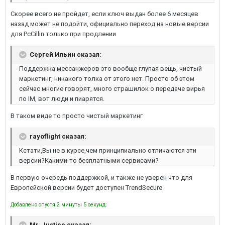
Скорее всего не пройдет, если ключ выдан более 6 месяцев
назад может не подойти, официально переход на новые версии
для PcCillin только при продлении
Сергей Ильин сказал:
Поддержка мессанжеров это вообще глупая вещь, чистый
маркетинг, никакого толка от этого нет. Просто об этом
сейчас многие говорят, много страшилок о передаче вирья
по IM, вот люди и пиарятся.
В таком виде то просто чистый маркетинг
rayoflight сказал:
Кстати,Вы не в курсе,чем принципиально отличаются эти
версии?Какими-то бесплатными сервисами?
В первую очередь поддержкой, и также не уверен что для
Европейской версии будет доступен TrendSecure
Добавлено спустя 2 минуты 5 секунд:
Mr. Justice сказал: