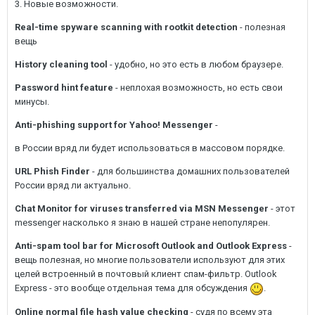
3. Новые возможности.
Real-time spyware scanning with rootkit detection
- полезная
вещь
History cleaning tool
- удобно, но это есть в любом браузере.
Password hint feature
- неплохая возможность, но есть свои
минусы.
Anti-phishing support for Yahoo! Messenger
-
в России вряд ли будет использоваться в массовом порядке.
URL Phish Finder
- для большинства домашних пользователей
России вряд ли актуально.
Chat Monitor for viruses transferred via MSN Messenger
- этот
messenger насколько я знаю в нашей стране непопулярен.
Anti-spam tool bar for Microsoft Outlook and Outlook Express
-
вещь полезная, но многие пользователи используют для этих
целей встроенный в почтовый клиент спам-фильтр. Outlook
Express - это вообще отдельная тема для обсуждения
.
Online normal file hash value checking
- судя по всему эта