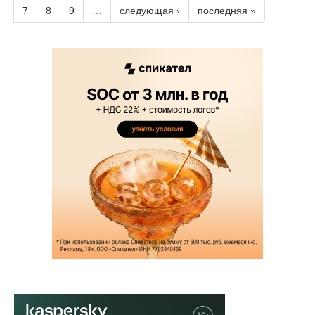
7
8
9
…
следующая ›
последняя »