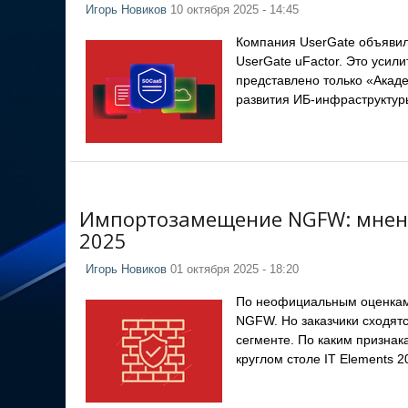
Игорь Новиков
10 октября 2025 - 14:45
Компания UserGate объявил
UserGate uFactor. Это усил
представлено только «Акаде
развития ИБ-инфраструктур
Импортозамещение NGFW: мнение
2025
Игорь Новиков
01 октября 2025 - 18:20
По неофициальным оценкам 
NGFW. Но заказчики сходятс
сегменте. По каким призна
круглом столе IT Elements 2