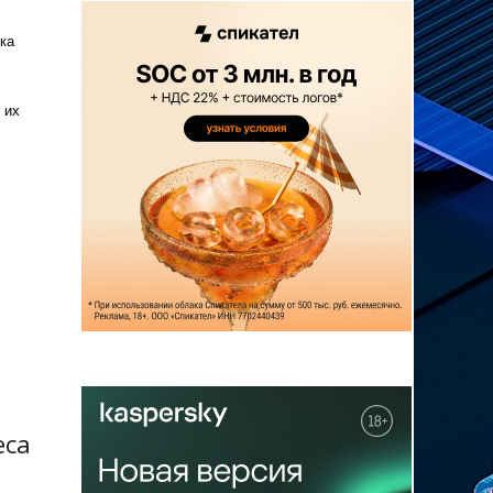
ка
 их
еса