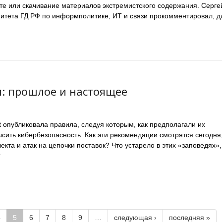
те или скачивание материалов экстремистского содержания. Серге
митета ГД РФ по информполитике, ИТ и связи прокомментировал, д
и: прошлое и настоящее
ft опубликовала правила, следуя которым, как предполагали их
сить кибербезопасность. Как эти рекомендации смотрятся сегодня,
екта и атак на цепочки поставок? Что устарело в этих «заповедях»,
?
4
5
6
7
8
9
…
следующая ›
последняя »