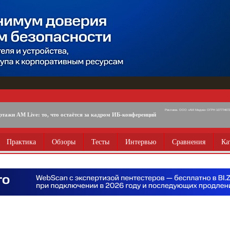
Реклама. ООО «АМ Медиа» ОГРН 1077746725
ртажи AM Live: то, что остаётся за кадром ИБ-конференций
Практика
Обзоры
Тесты
Интервью
Сравнения
Ка