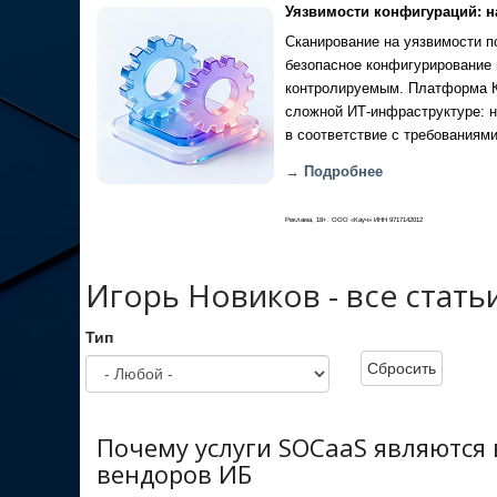
Уязвимости конфигураций: н
Сканирование на уязвимости по
безопасное конфигурирование 
контролируемым. Платформа Ка
сложной ИТ-инфраструктуре: н
в соответствие с требованиями
→ Подробнее
Реклама, 18+. ООО «Кауч» ИНН 9717142012
Игорь Новиков - все стать
Тип
Сбросить
Почему услуги SOCaaS являются
вендоров ИБ