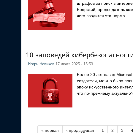
штрафов за поиск в интерне
Боярский, председатель ко
чего вводится эта норма.
10 заповедей кибербезопасност
Игорь Новиков
17 июля 2025 - 15:53
Более 20 лет назад Microso
создатели, можно было повы
эпоху искусственного интелл
что по-прежнему актуально
« первая
‹ предыдущая
1
2
3