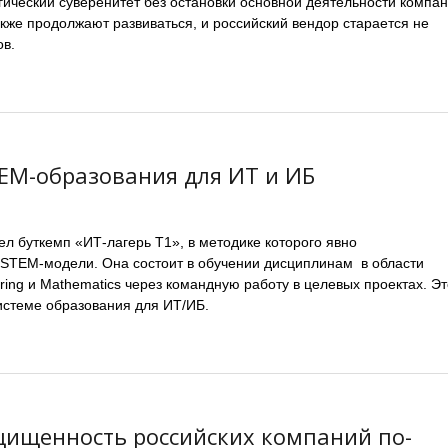
гический суверенитет без остановки основной деятельности компан
кже продолжают развиваться, и российский вендор старается не
ов.
TEM-образования для ИТ и ИБ
ел буткемп «ИТ-лагерь T1», в методике которого явно
STEM-модели. Она состоит в обучении дисциплинам в области
ering и Mathematics через командную работу в целевых проектах. Эт
истеме образования для ИТ/ИБ.
щищенность российских компаний по-