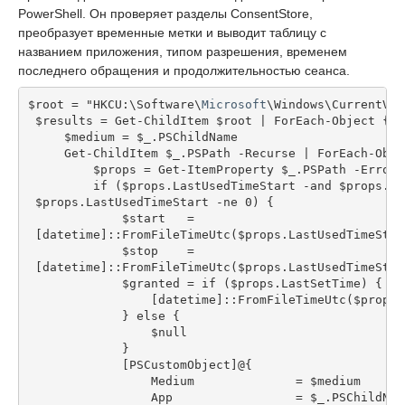
PowerShell. Он проверяет разделы ConsentStore,
преобразует временные метки и выводит таблицу с
названием приложения, типом разрешения, временем
последнего обращения и продолжительностью сеанса.
$root = "HKCU:\Software\
Microsoft
\Windows\CurrentVer
 $results = Get-ChildItem $root | ForEach-Object {
     $medium = $_.PSChildName
     Get-ChildItem $_.PSPath -Recurse | ForEach-Obje
         $props = Get-ItemProperty $_.PSPath -ErrorA
         if ($props.LastUsedTimeStart -and $props.La
 $props.LastUsedTimeStart -ne 0) {
             $start   =
 [datetime]::FromFileTimeUtc($props.LastUsedTimeStar
             $stop    =
 [datetime]::FromFileTimeUtc($props.LastUsedTimeStop
             $granted = if ($props.LastSetTime) {
                 [datetime]::FromFileTimeUtc($props.
             } else {
                 $null
             }
             [PSCustomObject]@{
                 Medium              = $medium
                 App                 = $_.PSChildNam