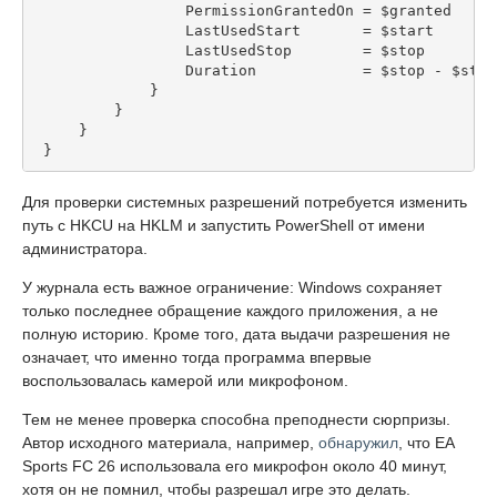
                 PermissionGrantedOn = $granted
                 LastUsedStart       = $start
                 LastUsedStop        = $stop
                 Duration            = $stop - $star
             }
         }
     }
 }
Для проверки системных разрешений потребуется изменить
путь с HKCU на HKLM и запустить PowerShell от имени
администратора.
У журнала есть важное ограничение: Windows сохраняет
только последнее обращение каждого приложения, а не
полную историю. Кроме того, дата выдачи разрешения не
означает, что именно тогда программа впервые
воспользовалась камерой или микрофоном.
Тем не менее проверка способна преподнести сюрпризы.
Автор исходного материала, например,
обнаружил
, что EA
Sports FC 26 использовала его микрофон около 40 минут,
хотя он не помнил, чтобы разрешал игре это делать.