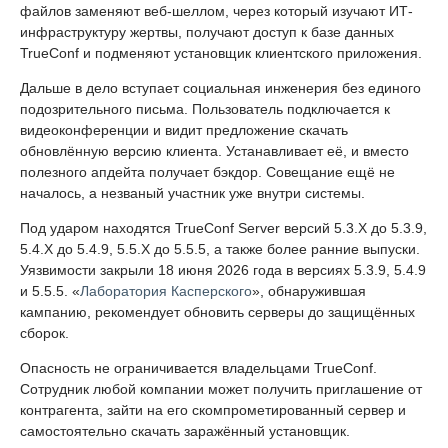
файлов заменяют веб-шеллом, через который изучают ИТ-
инфраструктуру жертвы, получают доступ к базе данных
TrueConf и подменяют установщик клиентского приложения.
Дальше в дело вступает социальная инженерия без единого
подозрительного письма. Пользователь подключается к
видеоконференции и видит предложение скачать
обновлённую версию клиента. Устанавливает её, и вместо
полезного апдейта получает бэкдор. Совещание ещё не
началось, а незваный участник уже внутри системы.
Под ударом находятся TrueConf Server версий 5.3.X до 5.3.9,
5.4.X до 5.4.9, 5.5.X до 5.5.5, а также более ранние выпуски.
Уязвимости закрыли 18 июня 2026 года в версиях 5.3.9, 5.4.9
и 5.5.5. «
Лаборатория Касперского
», обнаружившая
кампанию, рекомендует обновить серверы до защищённых
сборок.
Опасность не ограничивается владельцами TrueConf.
Сотрудник любой компании может получить приглашение от
контрагента, зайти на его скомпрометированный сервер и
самостоятельно скачать заражённый установщик.