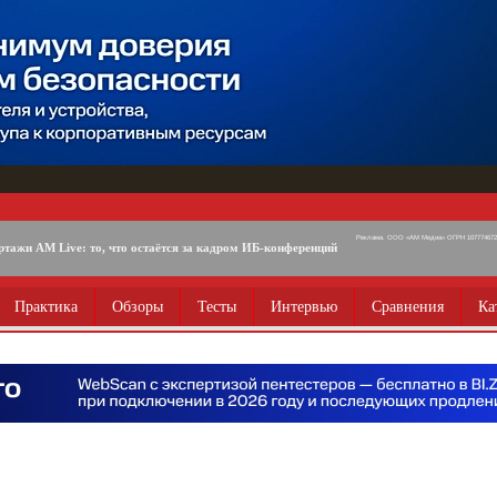
Реклама. ООО «АМ Медиа» ОГРН 1077746725
ртажи AM Live: то, что остаётся за кадром ИБ-конференций
Практика
Обзоры
Тесты
Интервью
Сравнения
Ка