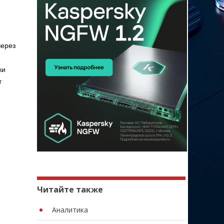
через
ки
т
Читайте также
Аналитика