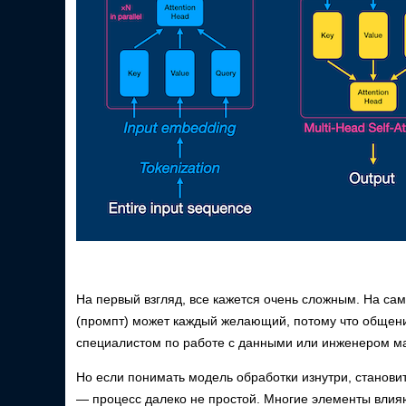
На первый взгляд, все кажется очень сложным. На сам
(промпт) может каждый желающий, потому что общение
специалистом по работе с данными или инженером м
Но если понимать модель обработки изнутри, станови
— процесс далеко не простой. Многие элементы влия