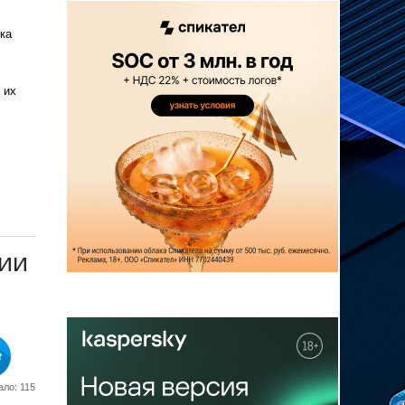
ка
 их
ции
ло: 115