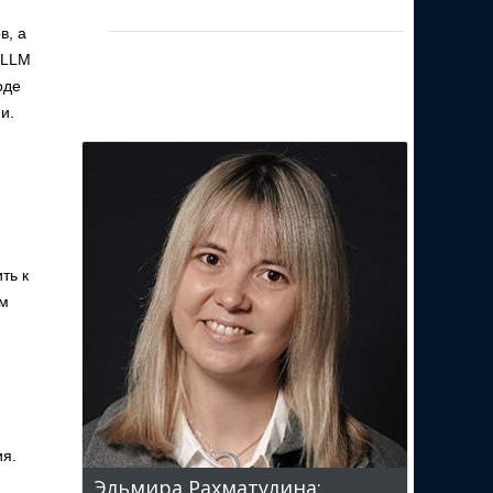
в, а
 LLM
оде
и.
ть к
ем
ия.
Эльмира Рахматулина: