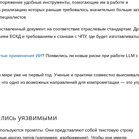
аспоряжение удобные инструменты, помогающие им в работе и
 реализацию которых раньше требовалось значительно больше за
специалистов.
ставленный документ на соответствие отраслевым стандартам. Др
иям ЕСКД и требованиям к станкам с ЧПУ, где будет изготавливать
стью применения ИИ
? Появились ли новые риски при работе LLM с
в мире уже не первый год. Ученые и практики совместно выискивал
, что одно из возможных направлений для компрометации — это уг
ались уязвимыми
пользуются промпты. Они представляют собой текстовую строку
ные других типов (например, изображения). Чтобы они имели