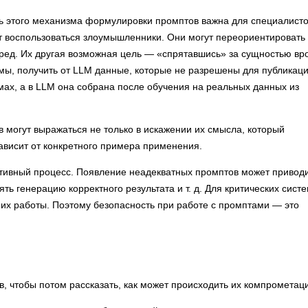
ть этого механизма формулировки промптов важна для специалисто
ут воспользоваться злоумышленники. Они могут переориентировать
 вред. Их другая возможная цель — «спрятавшись» за сущностью вр
мы, получить от LLM данные, которые не разрешены для публикаци
ах, а в LLM она собрана после обучения на реальных данных из
могут выражаться не только в искажении их смысла, который
ависит от конкретного примера применения.
ативный процесс. Появление неадекватных промптов может приводи
ь генерацию корректного результата и т. д. Для критических сист
их работы. Поэтому безопасность при работе с промптами — это
, чтобы потом рассказать, как может происходить их компрометац