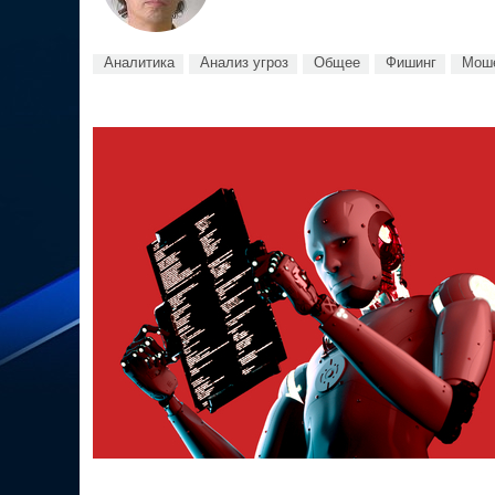
Аналитика
Анализ угроз
Общее
Фишинг
Моше