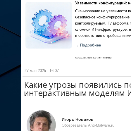
Уязвимости конфигураций: н
Сканирование на уязвимости по
безопасное конфигурирование 
контролируемым. Платформа Ка
сложной ИТ-инфраструктуре: н
в соответствие с требованиями
→ Подробнее
Реклама, 18+. ООО «Кауч» ИНН 9717142012
27 мая 2025 - 16:07
Какие угрозы появились п
интерактивным моделям 
Игорь Новиков
Обозреватель Anti-Malware.ru