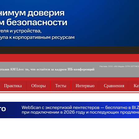
Реклама. ООО «АМ Медиа» ОГРН 1077746725
ртажи AM Live: то, что остаётся за кадром ИБ-конференций
Практика
Обзоры
Тесты
Интервью
Сравнения
Ка