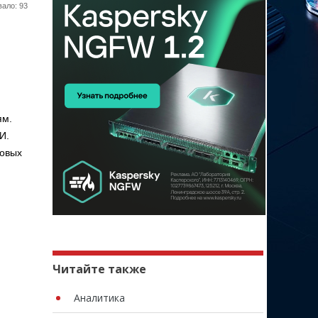
ало: 93
ям.
И.
новых
Читайте также
Аналитика