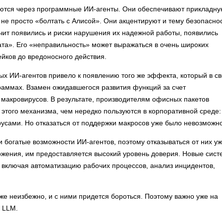
ются через программные ИИ-агенты. Они обеспечивают прикладн
не просто «болтать с Алисой». Они акцентируют и тему безопаснос
чит появились и риски нарушения их надежной работы, появились
та». Его «неправильность» может выражаться в очень широких
ейков до вредоносного действия.
х ИИ-агентов привело к появлению того же эффекта, который в с
аммах. Взамен ожидавшегося развития функций за счет
макровирусов. В результате, производителям офисных пакетов
этого механизма, чем нередко пользуются в корпоративной среде:
усами. Но отказаться от поддержки макросов уже было невозможно
 богатые возможности ИИ-агентов, поэтому отказываться от них уж
ожения, им предоставляется высокий уровень доверия. Новые сис
 включая автоматизацию рабочих процессов, анализ инцидентов,
же неизбежно, и с ними придется бороться. Поэтому важно уже на
а LLM.