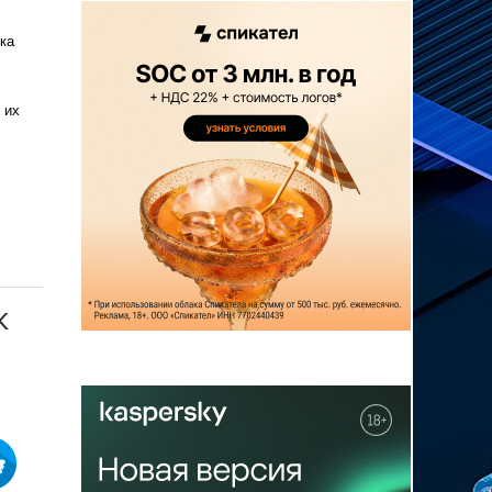
ка
 их
к