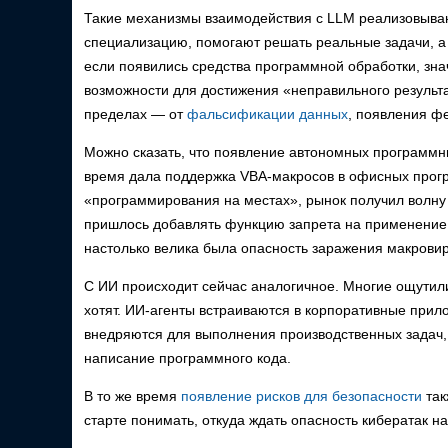
Такие механизмы взаимодействия с LLM реализовыва
специализацию, помогают решать реальные задачи, а 
если появились средства программной обработки, зна
возможности для достижения «неправильного результа
пределах — от
фальсификации данных
, появления ф
Можно сказать, что появление автономных программны
время дала поддержка VBA-макросов в офисных прогр
«программирования на местах», рынок получил волну 
пришлось добавлять функцию запрета на применение 
настолько велика была опасность заражения макровир
С ИИ происходит сейчас аналогичное. Многие ощутили
хотят. ИИ-агенты встраиваются в корпоративные прил
внедряются для выполнения производственных задач,
написание программного кода.
В то же время
появление рисков для безопасности
так
старте понимать, откуда ждать опасность кибератак н