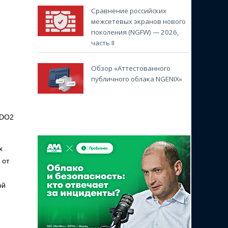
Сравнение российских
межсетевых экранов нового
поколения (NGFW) — 2026,
часть II
Обзор «Аттестованного
публичного облака NGENIX»
IDO2
х
 от
ой