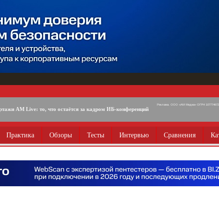
Реклама. ООО «АМ Медиа» ОГРН 1077746725
ртажи AM Live: то, что остаётся за кадром ИБ-конференций
Практика
Обзоры
Тесты
Интервью
Сравнения
Ка