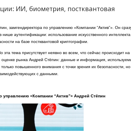
ции: ИИ, биометрия, постквантовая
ин, замгендиректора по управлению «Компании “Актив”». Он сраз
в нише аутентификации: использование искусственного интеллекта
асности на базе постквантовой криптографии.
о эта тема присутствует неявно во всем, что сейчас происходит на
ой оценке рынка Андрей Стёпин: данные и информация, используем
 только повышенного внимания с точки зрения их безопасности, но
взаимодействующих с данными.
по управлению «Компании “Актив”» Андрей Стёпин