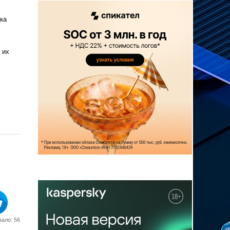
ка
 их
ало: 56