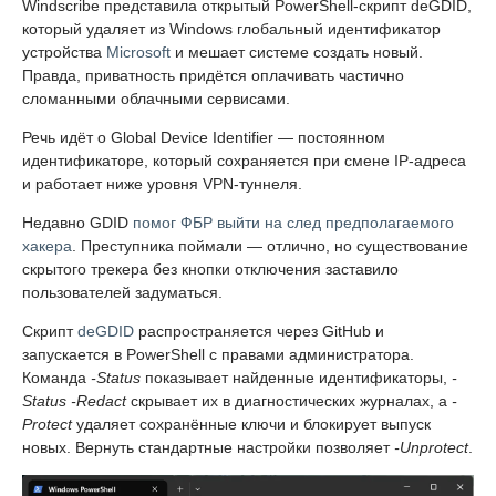
Windscribe представила открытый PowerShell-скрипт deGDID,
который удаляет из Windows глобальный идентификатор
устройства
Microsoft
и мешает системе создать новый.
Правда, приватность придётся оплачивать частично
сломанными облачными сервисами.
Речь идёт о Global Device Identifier — постоянном
идентификаторе, который сохраняется при смене IP-адреса
и работает ниже уровня VPN-туннеля.
Недавно GDID
помог ФБР выйти на след предполагаемого
хакера
. Преступника поймали — отлично, но существование
скрытого трекера без кнопки отключения заставило
пользователей задуматься.
Скрипт
deGDID
распространяется через GitHub и
запускается в PowerShell с правами администратора.
Команда
-Status
показывает найденные идентификаторы,
-
Status -Redact
скрывает их в диагностических журналах, а
-
Protect
удаляет сохранённые ключи и блокирует выпуск
новых. Вернуть стандартные настройки позволяет
-Unprotect
.