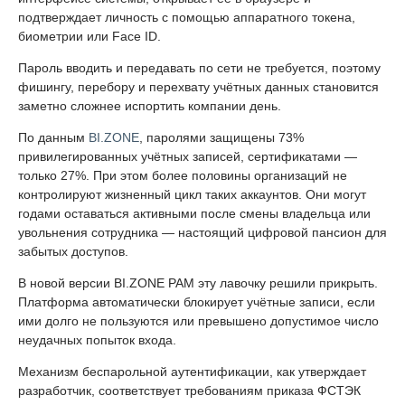
подтверждает личность с помощью аппаратного токена,
биометрии или Face ID.
Пароль вводить и передавать по сети не требуется, поэтому
фишингу, перебору и перехвату учётных данных становится
заметно сложнее испортить компании день.
По данным
BI.ZONE
, паролями защищены 73%
привилегированных учётных записей, сертификатами —
только 27%. При этом более половины организаций не
контролируют жизненный цикл таких аккаунтов. Они могут
годами оставаться активными после смены владельца или
увольнения сотрудника — настоящий цифровой пансион для
забытых доступов.
В новой версии BI.ZONE PAM эту лавочку решили прикрыть.
Платформа автоматически блокирует учётные записи, если
ими долго не пользуются или превышено допустимое число
неудачных попыток входа.
Механизм беспарольной аутентификации, как утверждает
разработчик, соответствует требованиям приказа ФСТЭК